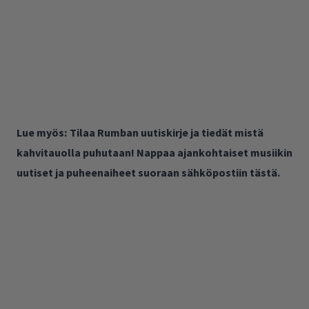
Lue myös:
Tilaa Rumban uutiskirje ja tiedät mistä
kahvitauolla puhutaan! Nappaa ajankohtaiset musiikin
uutiset ja puheenaiheet suoraan sähköpostiin tästä.