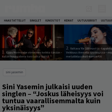
HAASTATTELUT
SINGLET
IGNOSTOT
KEIKAT
UUTUUSBIISIT
UUTUUS
2.
Valtava Yle 100 vuotta -tapah
1.
Eppu Normaalin viimeinen keikka tänään –
Veikkaus Arenalla syyskuussa – m
katso kuvagalleria torstailta täältä
metalliklassikot-konsertti
sini yasemin
Sini Yasemin julkaisi uuden
singlen – “Joskus läheisyys voi
tuntua vaarallisemmalta kuin
yksinäisyys”