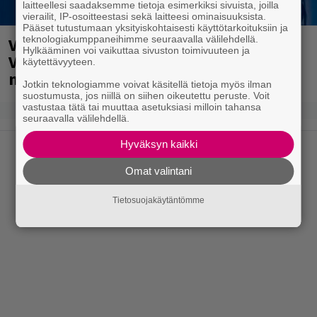
laitteellesi saadaksemme tietoja esimerkiksi sivuista, joilla
vierailit, IP-osoitteestasi sekä laitteesi ominaisuuksista.
Pääset tutustumaan yksityiskohtaisesti käyttötarkoituksiin ja
teknologiakumppaneihimme seuraavalla välilehdellä.
Valtava Yle 100 vuotta -tapahtuma
Hylkääminen voi vaikuttaa sivuston toimivuuteen ja
Veikkaus Arenalla syyskuussa – muista
käytettävyyteen.
myös metalliklassikot-konsertti
Jotkin teknologiamme voivat käsitellä tietoja myös ilman
suostumusta, jos niillä on siihen oikeutettu peruste. Voit
vastustaa tätä tai muuttaa asetuksiasi milloin tahansa
seuraavalla välilehdellä.
Hyväksyn kaikki
Omat valintani
Tietosuojakäytäntömme