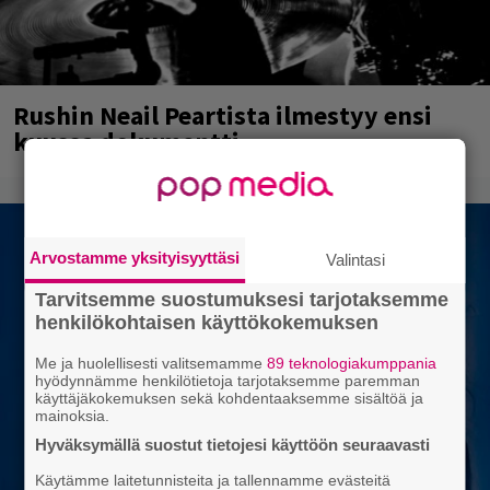
Rushin Neail Peartista ilmestyy ensi
kuussa dokumentti
Arvostamme yksityisyyttäsi
Valintasi
Tarvitsemme suostumuksesi tarjotaksemme
henkilökohtaisen käyttökokemuksen
Me ja huolellisesti valitsemamme
89 teknologiakumppania
hyödynnämme henkilötietoja tarjotaksemme paremman
käyttäjäkokemuksen sekä kohdentaaksemme sisältöä ja
mainoksia.
Hyväksymällä suostut tietojesi käyttöön seuraavasti
Käytämme laitetunnisteita ja tallennamme evästeitä