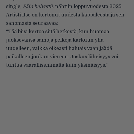
single,
Päin helvettii
, nähtiin loppuvuodesta 2025.
Artisti itse on kertonut uudesta kappaleesta ja sen
sanomasta seuraavaa:
“Tää biisi kertoo siitä hetkestä, kun huomaa
juoksevansa samoja pelkoja karkuun yhä
uudelleen, vaikka oikeasti haluais vaan jäädä
paikalleen jonkun viereen. Joskus läheisyys voi
tuntua vaarallisemmalta kuin yksinäisyys.”