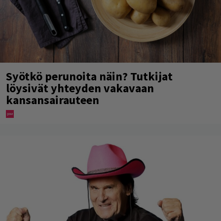
Syötkö perunoita näin? Tutkijat
löysivät yhteyden vakavaan
kansansairauteen