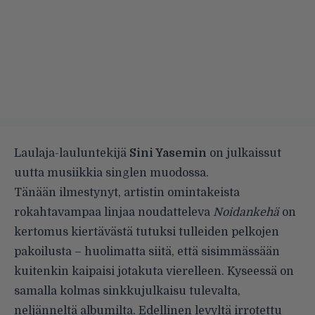
Laulaja-lauluntekijä
Sini Yasemin
on julkaissut
uutta musiikkia singlen muodossa.
Tänään ilmestynyt, artistin omintakeista
rokahtavampaa linjaa noudatteleva
Noidankehä
on
kertomus kiertävästä tutuksi tulleiden pelkojen
pakoilusta – huolimatta siitä, että sisimmässään
kuitenkin kaipaisi jotakuta vierelleen. Kyseessä on
samalla kolmas sinkkujulkaisu tulevalta,
neljänneltä albumilta. Edellinen levyltä irrotettu