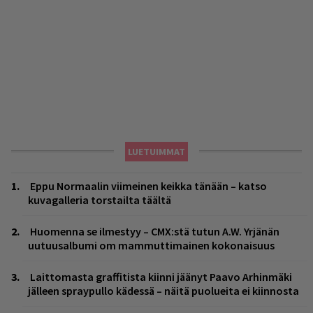
LUETUIMMAT
Eppu Normaalin viimeinen keikka tänään – katso
kuvagalleria torstailta täältä
Huomenna se ilmestyy – CMX:stä tutun A.W. Yrjänän
uutuusalbumi om mammuttimainen kokonaisuus
Laittomasta graffitista kiinni jäänyt Paavo Arhinmäki
jälleen spraypullo kädessä – näitä puolueita ei kiinnosta