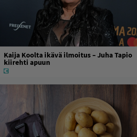
Kaija Koolta ikävä ilmoitus – Juha Tapio
kiirehti apuun