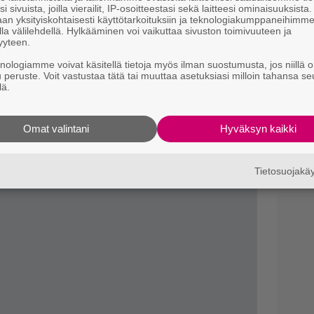
n
i sivuista, joilla vierailit, IP-osoitteestasi sekä laitteesi ominaisuuksista
an yksityiskohtaisesti käyttötarkoituksiin ja teknologiakumppaneihimm
la välilehdellä. Hylkääminen voi vaikuttaa sivuston toimivuuteen ja
M
yyteen.
1
i
knologiamme voivat käsitellä tietoja myös ilman suostumusta, jos niillä o
u peruste. Voit vastustaa tätä tai muuttaa asetuksiasi milloin tahansa se
lä.
R
k
Omat valintani
Hyväksyn kaikki
B
k
Tietosuojak