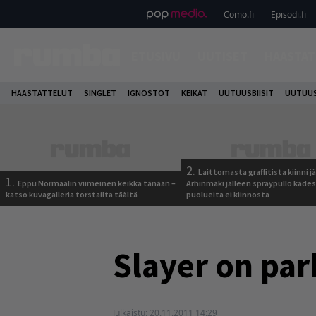
Como.fi
Episodi.fi
ETUSIVU
UUTISET
HAASTAT
HAASTATTELUT
SINGLET
IGNOSTOT
KEIKAT
UUTUUSBIISIT
UUTUUS
2.
Laittomasta graffitista kiinni 
1.
Eppu Normaalin viimeinen keikka tänään –
Arhinmäki jälleen spraypullo kädes
katso kuvagalleria torstailta täältä
puolueita ei kiinnosta
Slayer on pa
Julkaistu:
20.11.2011 14:29