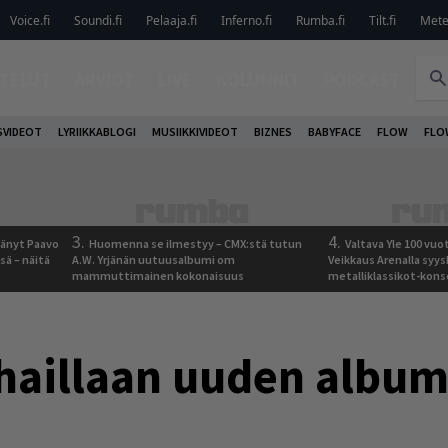
Voice.fi
Soundi.fi
Pelaaja.fi
Inferno.fi
Rumba.fi
Tilt.fi
Metel
TELUT
ARVIOT
LIVE
KOLUMNIT
PODCAST
VIDEOT
LYRIIKKABLOGI
MUSIIKKIVIDEOT
BIZNES
BABYFACE
FLOW
FLO
3.
4.
jäänyt Paavo
Huomenna se ilmestyy – CMX:stä tutun
Valtava Yle 100 vu
sä – näitä
A.W. Yrjänän uutuusalbumi om
Veikkaus Arenalla syy
mammuttimainen kokonaisuus
metalliklassikot-kons
rhaillaan uuden albu