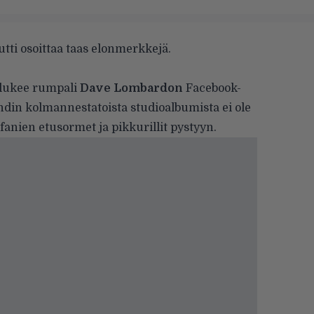
ti osoittaa taas elonmerkkejä.
, lukee rumpali
Dave Lombardon
Facebook-
ndin kolmannestatoista studioalbumista ei ole
anien etusormet ja pikkurillit pystyyn.