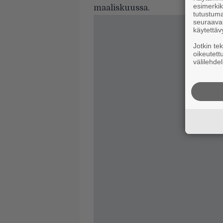
esimerkiks
maaliskuussa.
tutustuma
seuraaval
käytettäv
Jotkin te
oikeutett
välilehdel