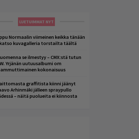
LUETUIMMAT NYT
ppu Normaalin viimeinen keikka tänään
 katso kuvagalleria torstailta täältä
uomenna se ilmestyy – CMX:stä tutun
.W. Yrjänän uutuusalbumi om
ammuttimainen kokonaisuus
aittomasta graffitista kiinni jäänyt
aavo Arhinmäki jälleen spraypullo
ädessä – näitä puolueita ei kiinnosta