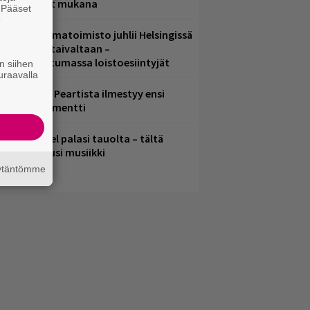
ämä artistit mukana
. Pääset
e
ainio ohjelmatoimisto juhlii Helsingissä
0-vuotista taivaltaan –
lmaistapahtumassa loistoesiintyjät
n siihen
uraavalla
ushin Neail Peartista ilmestyy ensi
uussa dokumentti
lind Channel palasi tauolta – tältä
uulostaa uusi musiikki
äytäntömme