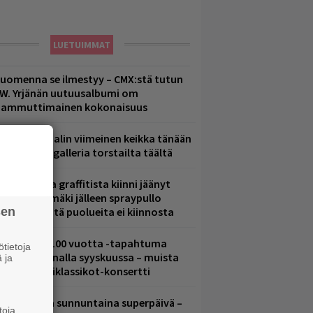
LUETUIMMAT
uomenna se ilmestyy – CMX:stä tutun
.W. Yrjänän uutuusalbumi om
ammuttimainen kokonaisuus
ppu Normaalin viimeinen keikka tänään
 katso kuvagalleria torstailta täältä
aittomasta graffitista kiinni jäänyt
aavo Arhinmäki jälleen spraypullo
sen
ädessä – näitä puolueita ei kiinnosta
altava Yle 100 vuotta -tapahtuma
tietoja
eikkaus Arenalla syyskuussa – muista
 ja
yös metalliklassikot-konsertti
ampereella sunnuntaina superpäivä –
toja