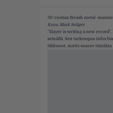
30-vuotias thrash metal -mammut
Kuva: Mark Seliger
”Slayer is writing a new record”
seinällä
. Sen tarkempaa infoa bä
tihkunut, mutta saanee tämäkin f