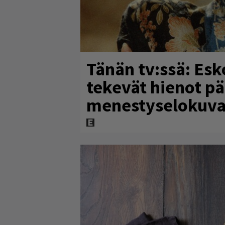
Tänän tv:ssä: Esk
tekevät hienot p
menestyselokuva