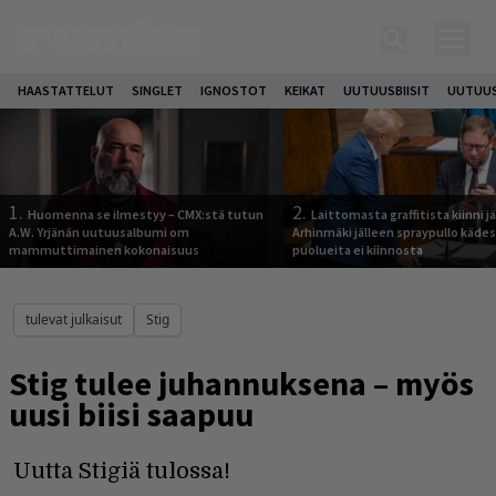
HAASTATTELUT
SINGLET
IGNOSTOT
KEIKAT
UUTUUSBIISIT
UUTUUS
1.
2.
Huomenna se ilmestyy – CMX:stä tutun
Laittomasta graffitista kiinni 
A.W. Yrjänän uutuusalbumi om
Arhinmäki jälleen spraypullo kädes
mammuttimainen kokonaisuus
puolueita ei kiinnosta
tulevat julkaisut
Stig
Stig tulee juhannuksena – myös
uusi biisi saapuu
Uutta Stigiä tulossa!