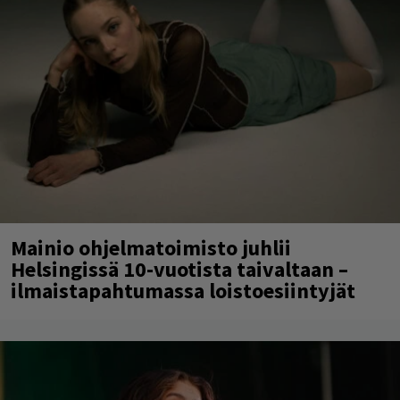
Mainio ohjelmatoimisto juhlii
Helsingissä 10-vuotista taivaltaan –
ilmaistapahtumassa loistoesiintyjät