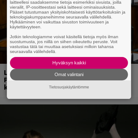
laitteellesi saadaksemme tietoja esimerkiksi sivuista, joilla
vierailit, IP-osoitteestasi sekä laitteesi ominaisuuksista.
Pääset tutustumaan yksityiskohtaisesti käyttötarkoituksiin ja
teknologiakumppaneihimme seuraavalla välilehdellä.
Hylkääminen voi vaikuttaa sivuston toimivuuteen ja
käytettävyyteen.
Jotkin teknologiamme voivat käsitellä tietoja myös ilman
suostumusta, jos niillä on siihen oikeutettu peruste. Voit
vastustaa tätä tai muuttaa asetuksiasi milloin tahansa
seuraavalla välilehdellä.
Hyväksyn kaikki
Laittomasta graffitista kiinni jäänyt
Omat valintani
Paavo Arhinmäki jälleen spraypullo
kädessä – näitä puolueita ei kiinnosta
Tietosuojakäytäntömme