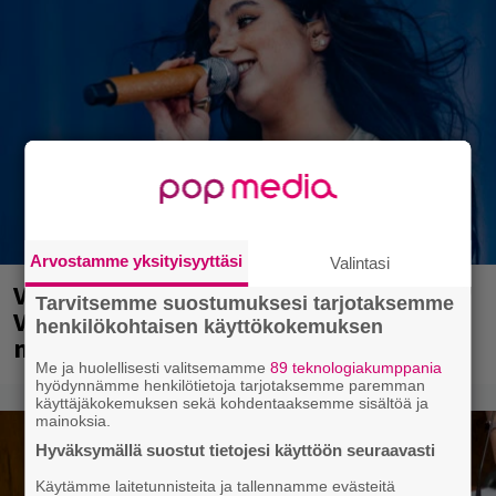
Arvostamme yksityisyyttäsi
Valintasi
Valtava Yle 100 vuotta -tapahtuma
Tarvitsemme suostumuksesi tarjotaksemme
Veikkaus Arenalla syyskuussa – muista
henkilökohtaisen käyttökokemuksen
myös metalliklassikot-konsertti
Me ja huolellisesti valitsemamme
89 teknologiakumppania
hyödynnämme henkilötietoja tarjotaksemme paremman
käyttäjäkokemuksen sekä kohdentaaksemme sisältöä ja
mainoksia.
Hyväksymällä suostut tietojesi käyttöön seuraavasti
Käytämme laitetunnisteita ja tallennamme evästeitä