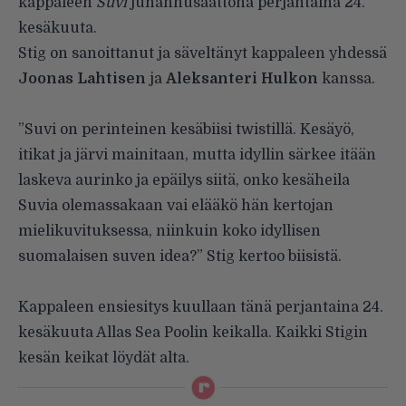
kappaleen
Suvi
juhannusaattona perjantaina 24.
kesäkuuta.
Stig on sanoittanut ja säveltänyt kappaleen yhdessä
Joonas Lahtisen
ja
Aleksanteri Hulkon
kanssa.
”Suvi on perinteinen kesäbiisi twistillä. Kesäyö,
itikat ja järvi mainitaan, mutta idyllin särkee itään
laskeva aurinko ja epäilys siitä, onko kesäheila
Suvia olemassakaan vai elääkö hän kertojan
mielikuvituksessa, niinkuin koko idyllisen
suomalaisen suven idea?” Stig kertoo biisistä.
Kappaleen ensiesitys kuullaan tänä perjantaina 24.
kesäkuuta Allas Sea Poolin keikalla. Kaikki Stigin
kesän keikat löydät alta.