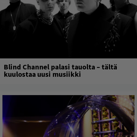
Blind Channel palasi tauolta – tältä
kuulostaa uusi musiikki