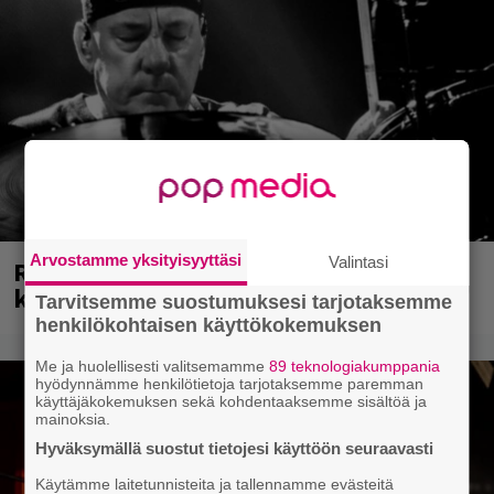
Arvostamme yksityisyyttäsi
Valintasi
Rushin Neil Peartista ilmestyy ensi
kuussa dokumentti
Tarvitsemme suostumuksesi tarjotaksemme
henkilökohtaisen käyttökokemuksen
Me ja huolellisesti valitsemamme
89 teknologiakumppania
hyödynnämme henkilötietoja tarjotaksemme paremman
käyttäjäkokemuksen sekä kohdentaaksemme sisältöä ja
mainoksia.
Hyväksymällä suostut tietojesi käyttöön seuraavasti
Käytämme laitetunnisteita ja tallennamme evästeitä