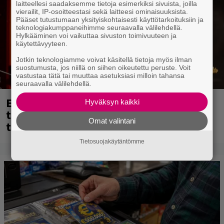
laitteellesi saadaksemme tietoja esimerkiksi sivuista, joilla
vierailit, IP-osoitteestasi sekä laitteesi ominaisuuksista.
Pääset tutustumaan yksityiskohtaisesti käyttötarkoituksiin ja
teknologiakumppaneihimme seuraavalla välilehdellä.
Hylkääminen voi vaikuttaa sivuston toimivuuteen ja
käytettävyyteen.
Jotkin teknologiamme voivat käsitellä tietoja myös ilman
suostumusta, jos niillä on siihen oikeutettu peruste. Voit
vastustaa tätä tai muuttaa asetuksiasi milloin tahansa
seuraavalla välilehdellä.
Eppu Normaalin viimeinen keikka
Hyväksyn kaikki
tänään – katso kuvagalleria torstailta
Omat valintani
täältä
Tietosuojakäytäntömme