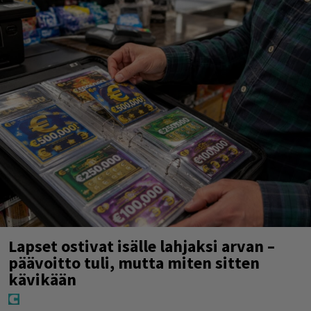
Lapset ostivat isälle lahjaksi arvan –
päävoitto tuli, mutta miten sitten
kävikään