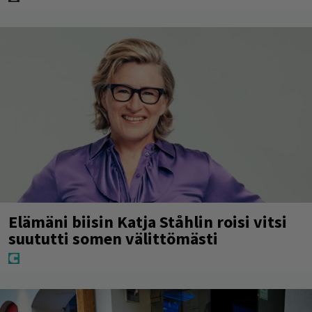
Elämäni biisin Katja Ståhlin roisi vitsi
suututti somen välittömästi