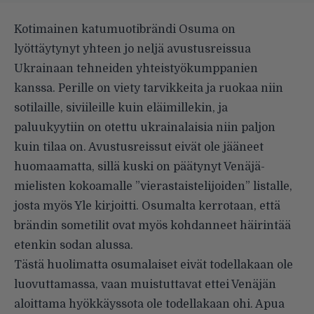
Kotimainen katumuotibrändi Osuma on
lyöttäytynyt yhteen jo neljä avustusreissua
Ukrainaan tehneiden yhteistyökumppanien
kanssa. Perille on viety tarvikkeita ja ruokaa niin
sotilaille, siviileille kuin eläimillekin, ja
paluukyytiin on otettu ukrainalaisia niin paljon
kuin tilaa on. Avustusreissut eivät ole jääneet
huomaamatta, sillä kuski on päätynyt Venäjä-
mielisten kokoamalle ”vierastaistelijoiden” listalle,
josta myös
Yle kirjoitti
. Osumalta kerrotaan, että
brändin sometilit ovat myös kohdanneet häirintää
etenkin sodan alussa.
Tästä huolimatta osumalaiset eivät todellakaan ole
luovuttamassa, vaan muistuttavat ettei Venäjän
aloittama hyökkäyssota ole todellakaan ohi. Apua