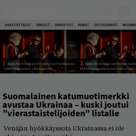
HAASTATTELUT
SINGLET
IGNOSTOT
KEIKAT
UUTUUSBIISIT
MUSIIKK
1.
2.
Eppu Normaali soitti viimeisen keikkansa
Eppu Normaalin viimeinen keik
– nämä kappaleet sillä kuultiin
katso kuvagalleria torstailta täält
Suomalainen katumuotimerkki
avustaa Ukrainaa – kuski joutui
”vierastaistelijoiden” listalle
Venäjän hyökkäyssota Ukrainassa ei ole