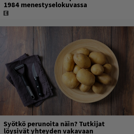
1984 menestyselokuvassa
Syötkö perunoita näin? Tutkijat
löysivät yhteyden vakavaan