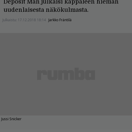
Deposit Man julkaisi kappaleen hieman
uudenlaisesta näkökulmasta.
Julkaistu:
17.12.2018 18:14
Jarkko Fräntilä
Jussi Snicker