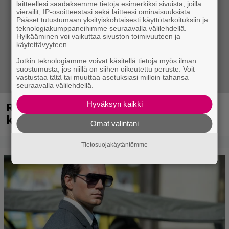
laitteellesi saadaksemme tietoja esimerkiksi sivuista, joilla
vierailit, IP-osoitteestasi sekä laitteesi ominaisuuksista.
Pääset tutustumaan yksityiskohtaisesti käyttötarkoituksiin ja
teknologiakumppaneihimme seuraavalla välilehdellä.
Hylkääminen voi vaikuttaa sivuston toimivuuteen ja
käytettävyyteen.
Jotkin teknologiamme voivat käsitellä tietoja myös ilman
suostumusta, jos niillä on siihen oikeutettu peruste. Voit
vastustaa tätä tai muuttaa asetuksiasi milloin tahansa
seuraavalla välilehdellä.
Rushin Neail Peartista ilmestyy ensi
Hyväksyn kaikki
kuussa dokumentti
Omat valintani
Tietosuojakäytäntömme