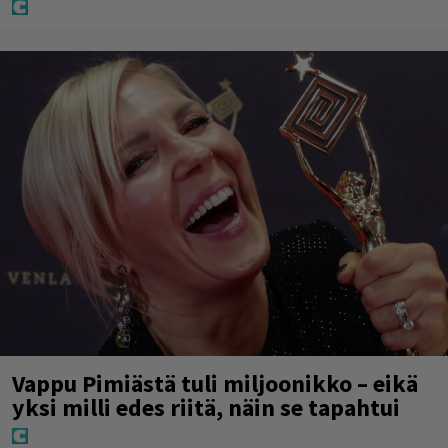
Vappu Pimiästä tuli miljoonikko – eikä
yksi milli edes riitä, näin se tapahtui