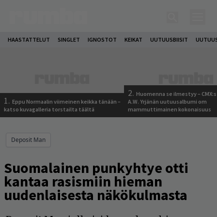
HAASTATTELUT
SINGLET
IGNOSTOT
KEIKAT
UUTUUSBIISIT
UUTUUS
2.
Huomenna se ilmestyy – CMX:s
1.
Eppu Normaalin viimeinen keikka tänään –
A.W. Yrjänän uutuusalbumi om
katso kuvagalleria torstailta täältä
mammuttimainen kokonaisuus
Deposit Man
Suomalainen punkyhtye otti
kantaa rasismiin hieman
uudenlaisesta näkökulmasta