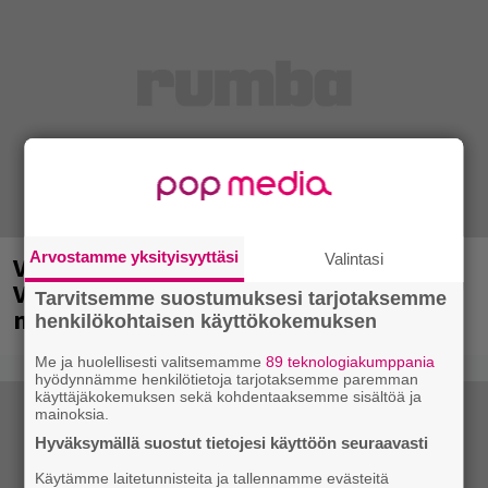
Arvostamme yksityisyyttäsi
Valintasi
Valtava Yle 100 vuotta -tapahtuma
Veikkaus Arenalla syyskuussa – muista
Tarvitsemme suostumuksesi tarjotaksemme
myös metalliklassikot-konsertti
henkilökohtaisen käyttökokemuksen
Me ja huolellisesti valitsemamme
89 teknologiakumppania
hyödynnämme henkilötietoja tarjotaksemme paremman
käyttäjäkokemuksen sekä kohdentaaksemme sisältöä ja
mainoksia.
Hyväksymällä suostut tietojesi käyttöön seuraavasti
Käytämme laitetunnisteita ja tallennamme evästeitä