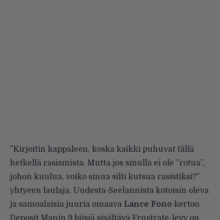
”Kirjoitin kappaleen, koska kaikki puhuvat tällä
hetkellä rasismista. Mutta jos sinulla ei ole ”rotua”,
johon kuulua, voiko sinua silti kutsua rasistiksi?”
yhtyeen laulaja, Uudesta-Seelannista kotoisin oleva
ja samoalaisia juuria omaava
Lance Fono
kertoo.
Deposit Manin 9 biisiä sisältävä Frustrate-levy on