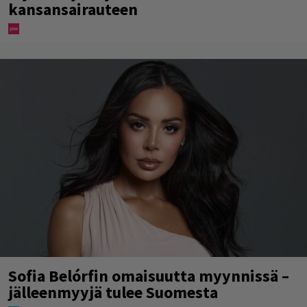
kansansairauteen
Sofia Belórfin omaisuutta myynnissä –
jälleenmyyjä tulee Suomesta