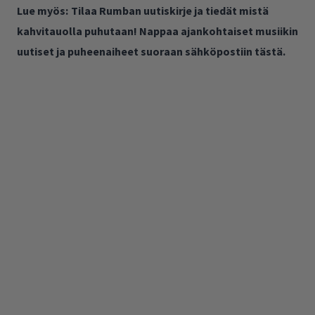
Lue myös:
Tilaa Rumban uutiskirje ja tiedät mistä
kahvitauolla puhutaan! Nappaa ajankohtaiset musiikin
uutiset ja puheenaiheet suoraan sähköpostiin tästä.