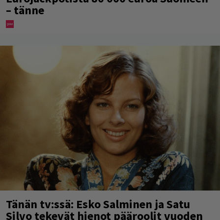
– tänne
Tänän tv:ssä: Esko Salminen ja Satu
Silvo tekevät hienot pääroolit vuoden