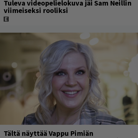
Tuleva videopelielokuva jäi Sam Neillin
viimeiseksi rooliksi
Tältä näyttää Vappu Pimiän