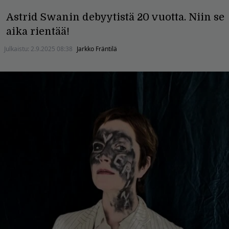
Astrid Swanin debyytistä 20 vuotta. Niin se
aika rientää!
Julkaistu:
2.9.2025 08:38
Jarkko Fräntilä