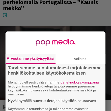
perhelomalla Portugalissa – ”Kaunis
mekko”
Arvostamme yksityisyyttäsi
Valintasi
Tarvitsemme suostumuksesi tarjotaksemme
henkilökohtaisen käyttökokemuksen
Me ja huolellisesti valitsemamme
89 teknologiakumppania
hyödynnämme henkilötietoja tarjotaksemme paremman
käyttäjäkokemuksen sekä kohdentaaksemme sisältöä ja
mainoksia.
Hyväksymällä suostut tietojesi käyttöön seuraavasti
Huomenna se ilmestyy – CMX:stä tutun
Käytämme laitetunnisteita ja tallennamme evästeitä