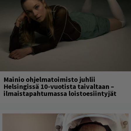
Mainio ohjelmatoimisto juhlii
Helsingissä 10-vuotista taivaltaan –
ilmaistapahtumassa loistoesiintyjät