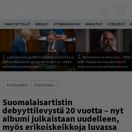
HAASTATTELUT
SINGLET
JYTÄKESÄ GO GO
IGNOSTOT
STEELFEST
K
1.
2.
Laittomasta graffitista kiinni jäänyt Paavo
Huomenna se ilmestyy – CMX:s
Arhinmäki jälleen spraypullo kädessä – näitä
A.W. Yrjänän uutuusalbumi om
puolueita ei kiinnosta
mammuttimainen kokonaisuus
Ensikuuntelu
Astrid Swan
Suomalaisartistin
debyyttilevystä 20 vuotta – nyt
albumi julkaistaan uudelleen,
myös erikoiskeikkoja luvassa