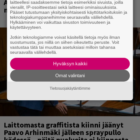
A.W. Yrjänän uutuusalbumi om
laitteellesi saadaksemme tietoja esimerkiksi sivuista, joilla
vierailit, IP-osoitteestasi sekä laitteesi ominaisuuksista.
mammuttimainen kokonaisuus
Pääset tutustumaan yksityiskohtaisesti käyttötarkoituksiin ja
teknologiakumppaneihimme seuraavalla välilehdellä.
Hylkääminen voi vaikuttaa sivuston toimivuuteen ja
käytettävyyteen.
Jotkin teknologiamme voivat käsitellä tietoja myös ilman
suostumusta, jos niillä on siihen oikeutettu peruste. Voit
vastustaa tätä tai muuttaa asetuksiasi milloin tahansa
seuraavalla välilehdellä.
Hyväksyn kaikki
Omat valintani
Tietosuojakäytäntömme
Laittomasta graffitista kiinni jäänyt
Paavo Arhinmäki jälleen spraypullo
kädessä – näitä puolueita ei kiinnosta