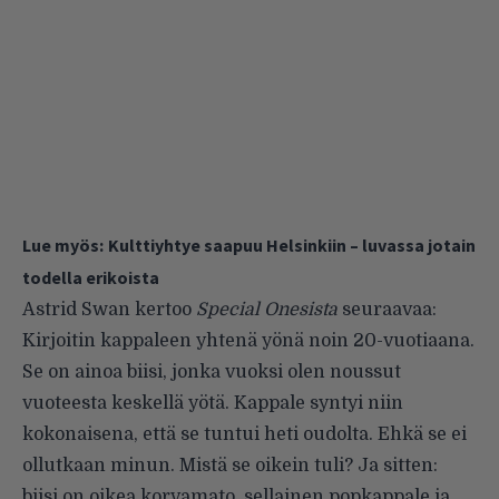
Lue myös:
Kulttiyhtye saapuu Helsinkiin – luvassa jotain
todella erikoista
Astrid Swan kertoo
Special Onesista
seuraavaa:
Kirjoitin kappaleen yhtenä yönä noin 20-vuotiaana.
Se on ainoa biisi, jonka vuoksi olen noussut
vuoteesta keskellä yötä. Kappale syntyi niin
kokonaisena, että se tuntui heti oudolta. Ehkä se ei
ollutkaan minun. Mistä se oikein tuli? Ja sitten:
biisi on oikea korvamato, sellainen popkappale ja