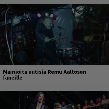
Mainioita uutisia Remu Aaltosen
faneille