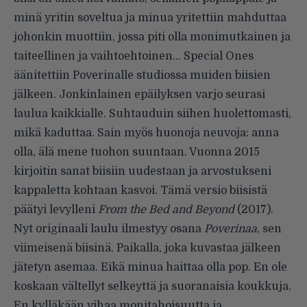
minä yritin soveltua ja minua yritettiin mahduttaa
johonkin muottiin, jossa piti olla monimutkainen ja
taiteellinen ja vaihtoehtoinen… Special Ones
äänitettiin Poverinalle studiossa muiden biisien
jälkeen. Jonkinlainen epäilyksen varjo seurasi
laulua kaikkialle. Suhtauduin siihen huolettomasti,
mikä kaduttaa. Sain myös huonoja neuvoja: anna
olla, älä mene tuohon suuntaan. Vuonna 2015
kirjoitin sanat biisiin uudestaan ja arvostukseni
kappaletta kohtaan kasvoi. Tämä versio biisistä
päätyi levylleni
From the Bed and Beyond
(2017).
Nyt originaali laulu ilmestyy osana
Poverinaa
, sen
viimeisenä biisinä. Paikalla, joka kuvastaa jälkeen
jätetyn asemaa. Eikä minua haittaa olla pop. En ole
koskaan vältellyt selkeyttä ja suoranaisia koukkuja.
En kylläkään vihaa monitahoisuutta ja