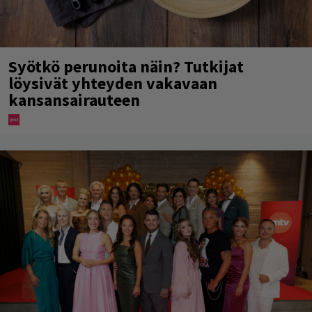
Syötkö perunoita näin? Tutkijat
löysivät yhteyden vakavaan
kansansairauteen