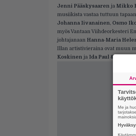
Jenni Pääskysaaren
ja
Mikko 
musiikista vastaa tuttuun tapaa
Johanna Iivanainen
,
Osmo Ik
myös Vantaan Viihdeorkesteri E
johtajanaan
Hanna-Maria Hele
Illan artistivieraina ovat muun
Koskinen
ja
Ida Paul & Kalle L
Ar
Tarvit
käytt
Me ja huo
tarjotak
mainoksi
Hyväksym
Käytämme 