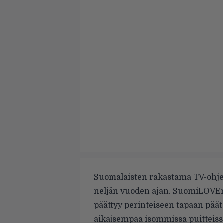
Suomalaisten rakastama TV-ohj
neljän vuoden ajan. SuomiLOVEn
päättyy perinteiseen tapaan päätö
aikaisempaa isommissa puitteiss