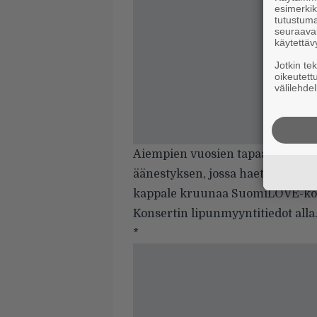
esimerkiks
tutustuma
seuraaval
käytettäv
Jotkin te
oikeutett
välilehdel
Aiempien vuosien tapaan SuomiL
äänestyksen, jossa haetaan kaude
kappale kruunaa SuomiLOVE-kons
Konsertin lipunmyyntitiedot alla
*