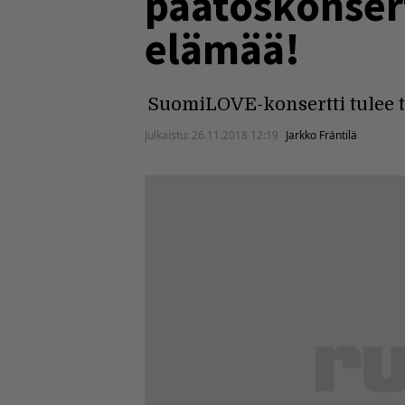
päätöskonsertt
elämää!
SuomiLOVE-konsertti tulee t
Julkaistu:
26.11.2018 12:19
Jarkko Fräntilä