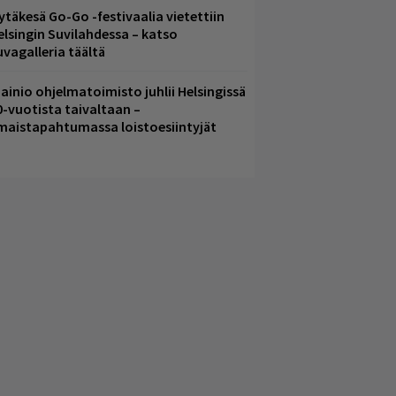
ytäkesä Go-Go -festivaalia vietettiin
elsingin Suvilahdessa – katso
uvagalleria täältä
ainio ohjelmatoimisto juhlii Helsingissä
0-vuotista taivaltaan –
lmaistapahtumassa loistoesiintyjät