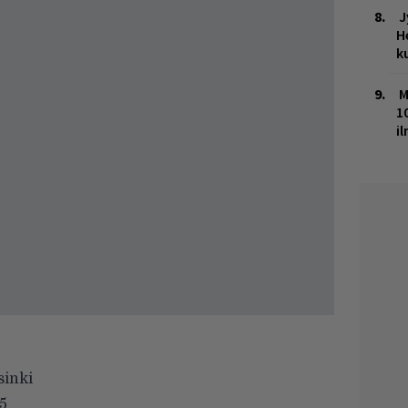
J
H
k
M
1
i
sinki
15