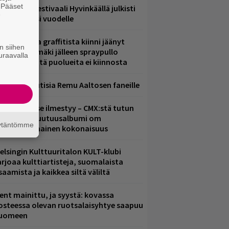
. Pääset
ärimetallifestivaali Hyvinkäällä julkisti
e
iintyjiä ensi vuodelle
aittomasta graffitista kiinni jäänyt
n siihen
aavo Arhinmäki jälleen spraypullo
uraavalla
ädessä – näitä puolueita ei kiinnosta
ainioita uutisia Remu Aaltosen faneille
uomenna se ilmestyy – CMX:stä tutun
.W. Yrjänän uutuusalbumi om
äytäntömme
ammuttimainen kokonaisuus
elsingin Kulttuuritalon KULT-klubi
arjoaa kulttiartisteja, suomalaista
saamista ja kaikkea siltä väliltä
ent mainittu, ja syystä: kovassa
osteessa olevan ruotsalaisyhtye saapuu
uomeen