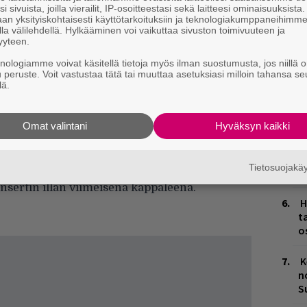
i sivuista, joilla vierailit, IP-osoitteestasi sekä laitteesi ominaisuuksista
Ä
an yksityiskohtaisesti käyttötarkoituksiin ja teknologiakumppaneihimm
es
la välilehdellä. Hylkääminen voi vaikuttaa sivuston toimivuuteen ja
yyteen.
L
knologiamme voivat käsitellä tietoja myös ilman suostumusta, jos niillä o
P
u peruste. Voit vastustaa tätä tai muuttaa asetuksiasi milloin tahansa se
k
lä.
M
Omat valintani
Hyväksyn kaikki
H
OVE järjestää seuraavallakin kaudella
A
Tietosuojak
n suosituinta laulua. Eniten ääniä keräävä
m
ertin illan viimeisenä kappaleena.
H
.
t
o
K
n
S