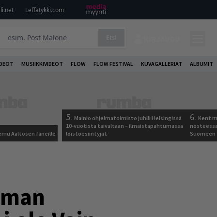
i.net
Leffatykki.com
Etsi
KIRJAUDU
DEOT
MUSIIKKIVIDEOT
FLOW
FLOW FESTIVAL
KUVAGALLERIAT
ALBUMIT
5.
6.
Mainio ohjelmatoimisto juhlii Helsingissä
Kent ma
10-vuotista taivaltaan – ilmaistapahtumassa
nosteessa
Remu Aaltosen faneille
loistoesiintyjät
Suomeen
lman