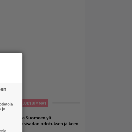
sen
LUETUIMMAT
tietoja
 ja
eezer palaa Suomeen yli
eljännesvuosisadan odotuksen jälkeen
toja