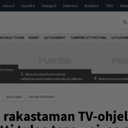
Voice.fi
Soundi.fi
Pelaaja.fi
Inferno.fi
Rumba.fi
Tilt.fi
Metel
TELUT
ARVIOT
LIVE
KOLUMNIT
PODCAST
ATUKULTTUURI
KEIKAT
UUTUUSBIISIT
TAMPERE CITY FESTIVAL
UUTUUSVI
tä tutun
3.
Weezer palaa Suomeen yli
4.
neljännesvuosisadan odotuksen jälkeen
Mainioita uutisia 
juha tapio
Samae Koskinen
 rakastaman TV-ohje