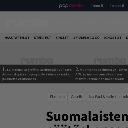
Como.fi
Episodi.fi
ETUSIVU
UUTISET
HAASTAT
HAASTATTELUT
STEELFEST
SINGLET
JYTÄKESÄ GO GO
IGNOSTOT
K
1.
2.
Laittomasta graffitista kiinni jäänyt Paavo
Huomenna se ilmestyy – CMX:s
Arhinmäki jälleen spraypullo kädessä – näitä
A.W. Yrjänän uutuusalbumi om
puolueita ei kiinnosta
mammuttimainen kokonaisuus
Elastinen
Gasellit
Ida Paul & Kalle Lindroth
Suomalaisten