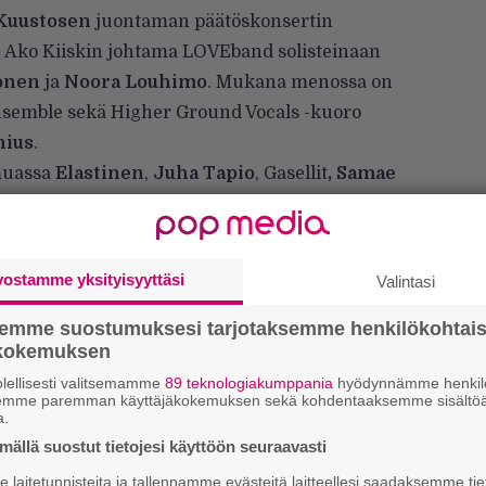
Kuustosen
juontaman päätöskonsertin
n Ako Kiiskin johtama LOVEband solisteinaan
onen
ja
Noora Louhimo
. Mukana menossa on
nsemble sekä Higher Ground Vocals -kuoro
nius
.
 muassa
Elastinen
,
Juha Tapio
, Gasellit
, Samae
indroth
. Konserttiin povataan myös yllätyksiä.
vostamme yksityisyyttäsi
Valintasi
semme suostumuksesi tarjotaksemme henkilökohtai
ökokemuksen
lellisesti valitsemamme
89 teknologiakumppania
hyödynnämme henkilö
semme paremman käyttäjäkokemuksen sekä kohdentaaksemme sisältöä
a.
W
ällä suostut tietojesi käyttöön seuraavasti
n
laitetunnisteita ja tallennamme evästeitä laitteellesi saadaksemme tie