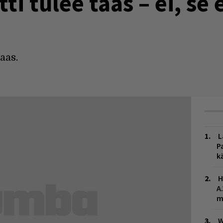
i tulee taas – ei, se e
aas.
L
P
k
H
A
m
W