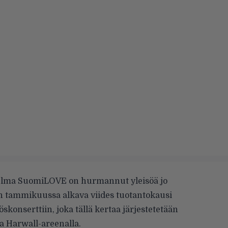
elma SuomiLOVE on hurmannut yleisöä jo
 tammikuussa alkava viides tuotantokausi
skonserttiin, joka tällä kertaa järjestetetään
a Harwall-areenalla.