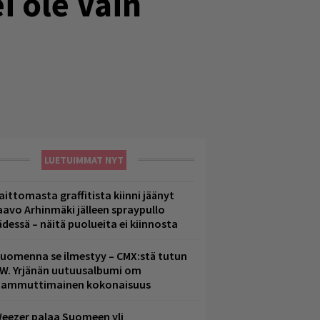
i ole Vain
LUETUIMMAT NYT
aittomasta graffitista kiinni jäänyt
aavo Arhinmäki jälleen spraypullo
ädessä – näitä puolueita ei kiinnosta
uomenna se ilmestyy – CMX:stä tutun
.W. Yrjänän uutuusalbumi om
ammuttimainen kokonaisuus
eezer palaa Suomeen yli