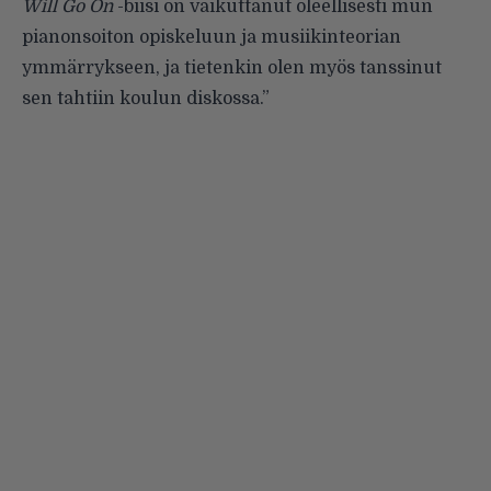
Will Go On
-biisi on vaikuttanut oleellisesti mun
pianonsoiton opiskeluun ja musiikinteorian
ymmärrykseen, ja tietenkin olen myös tanssinut
sen tahtiin koulun diskossa.”