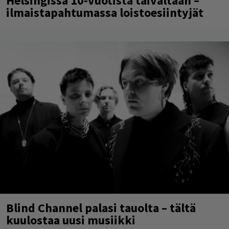
Helsingissä 10-vuotista taivaltaan –
ilmaistapahtumassa loistoesiintyjät
Blind Channel palasi tauolta – tältä
kuulostaa uusi musiikki