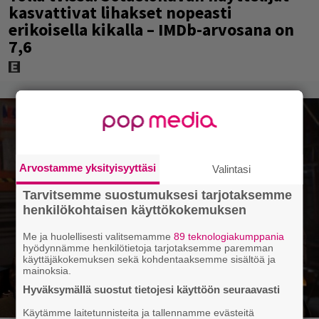
kasvattivat lihakset nopeasti
erikoisella kikalla – IMDb-arvosana on
7,6
Arvostamme yksityisyyttäsi
Valintasi
Tarvitsemme suostumuksesi tarjotaksemme
henkilökohtaisen käyttökokemuksen
Me ja huolellisesti valitsemamme
89 teknologiakumppania
hyödynnämme henkilötietoja tarjotaksemme paremman
käyttäjäkokemuksen sekä kohdentaaksemme sisältöä ja
mainoksia.
Hyväksymällä suostut tietojesi käyttöön seuraavasti
Käytämme laitetunnisteita ja tallennamme evästeitä