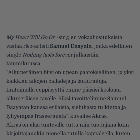
My Heart Will Go On
-singlen vokaaliosuuksista
vastaa r&b-artisti
Samuel Daayata
, jonka edellinen
single
Nothing lasts forever
julkaistiin
tammikuussa.
”Alkuperäinen biisi on upean paatoksellinen, ja yksi
kaikkien aikojen balladeja ja lauluraitoja.
Imitoimalla eeppisyyttä emme pääsisi koskaan
alkuperäisen tasolle. Siksi tavoittelimme Samuel
Daayatan kanssa erilaista, sielukasta tulkintaa ja
lyhyempää fraseerausta”, kuvailee Akras.
Akras on alaa tunteville tuttu niin tuottajana kuin
kirjoittajanakin monella tutulla kappaleella, kuten