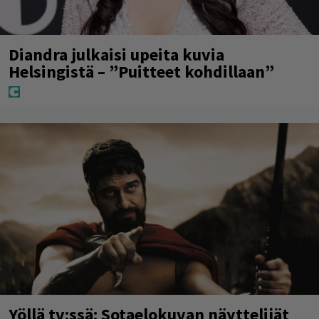
Diandra julkaisi upeita kuvia
Helsingistä – ”Puitteet kohdillaan”
Yöllä tv:ssä: Sotaelokuvan näyttelijät