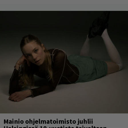
Mainio ohjelmatoimisto juhlii