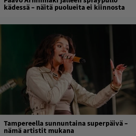
kädessä – näitä puolueita ei kiinnosta
Tampereella sunnuntaina superpäivä –
nämä artistit mukana