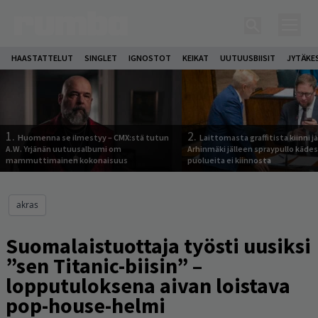
HAASTATTELUT
SINGLET
IGNOSTOT
KEIKAT
UUTUUSBIISIT
JYTÄKE
1.
2.
Huomenna se ilmestyy – CMX:stä tutun
Laittomasta graffitista kiinni 
A.W. Yrjänän uutuusalbumi om
Arhinmäki jälleen spraypullo kädes
mammuttimainen kokonaisuus
puolueita ei kiinnosta
akras
Suomalaistuottaja työsti uusiksi
”sen Titanic-biisin” –
lopputuloksena aivan loistava
pop-house-helmi