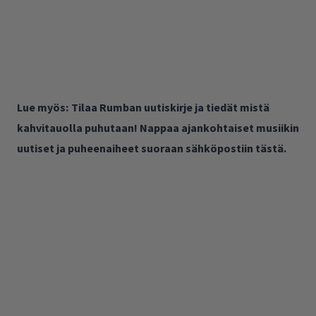
Lue myös:
Tilaa Rumban uutiskirje ja tiedät mistä
kahvitauolla puhutaan! Nappaa ajankohtaiset musiikin
uutiset ja puheenaiheet suoraan sähköpostiin tästä.