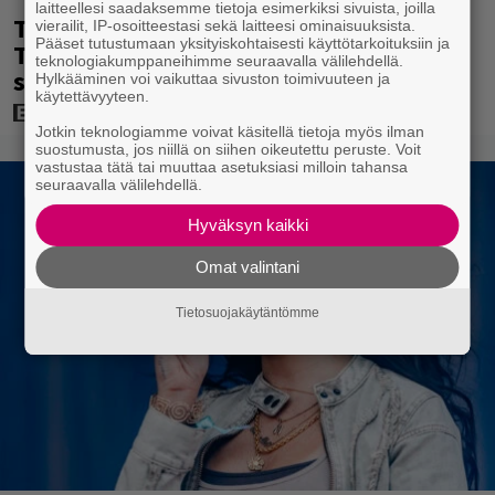
laitteellesi saadaksemme tietoja esimerkiksi sivuista, joilla
Tänään tv:ssä: Steven Spielbergin ja
vierailit, IP-osoitteestasi sekä laitteesi ominaisuuksista.
Pääset tutustumaan yksityiskohtaisesti käyttötarkoituksiin ja
Tom Cruisen kaveruus loppui 21 vuotta
teknologiakumppaneihimme seuraavalla välilehdellä.
sitten – Syynä Cruisen nolo käytös
Hylkääminen voi vaikuttaa sivuston toimivuuteen ja
käytettävyyteen.
Jotkin teknologiamme voivat käsitellä tietoja myös ilman
suostumusta, jos niillä on siihen oikeutettu peruste. Voit
vastustaa tätä tai muuttaa asetuksiasi milloin tahansa
seuraavalla välilehdellä.
Hyväksyn kaikki
Omat valintani
Tietosuojakäytäntömme