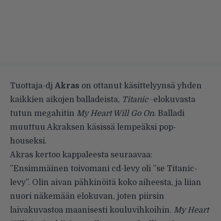
Tuottaja-dj
Akras
on ottanut käsittelyynsä yhden
kaikkien aikojen balladeista,
Titanic
-elokuvasta
tutun megahitin
My Heart Will Go On
. Balladi
muuttuu Akraksen käsissä lempeäksi pop-
houseksi.
Akras kertoo kappaleesta seuraavaa:
”Ensimmäinen toivomani cd-levy oli ”se Titanic-
levy”. Olin aivan pähkinöitä koko aiheesta, ja liian
nuori näkemään elokuvan, joten piirsin
laivakuvastoa maanisesti kouluvihkoihin.
My Heart