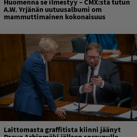
Huomenna se ilmestyy – CMX:stä tutun
A.W. Yrjänän uutuusalbumi om
mammuttimainen kokonaisuus
Laittomasta graffitista kiinni jäänyt
Paavo Arhinmäki jälleen spraypullo