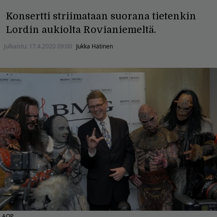
Konsertti striimataan suorana tietenkin
Lordin aukiolta Rovianiemeltä.
Julkaistu:
17.4.2020 09:00
Jukka Hätinen
AOP