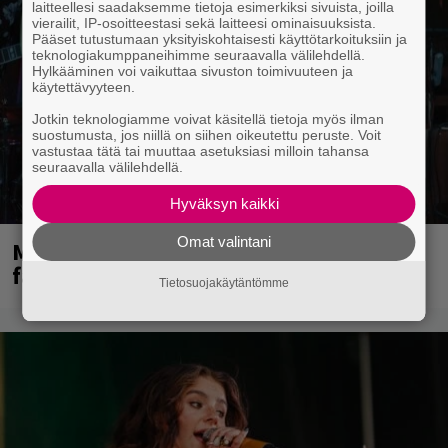
laitteellesi saadaksemme tietoja esimerkiksi sivuista, joilla
vierailit, IP-osoitteestasi sekä laitteesi ominaisuuksista.
Pääset tutustumaan yksityiskohtaisesti käyttötarkoituksiin ja
teknologiakumppaneihimme seuraavalla välilehdellä.
Hylkääminen voi vaikuttaa sivuston toimivuuteen ja
käytettävyyteen.
Jotkin teknologiamme voivat käsitellä tietoja myös ilman
suostumusta, jos niillä on siihen oikeutettu peruste. Voit
vastustaa tätä tai muuttaa asetuksiasi milloin tahansa
seuraavalla välilehdellä.
Hyväksyn kaikki
Omat valintani
Mainioita uutisia Remu Aaltosen
faneille
Tietosuojakäytäntömme