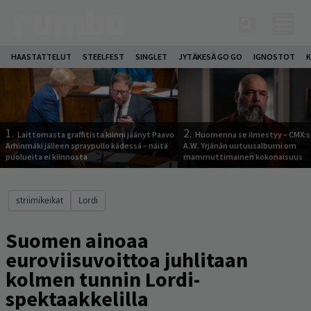
HAASTATTELUT
STEELFEST
SINGLET
JYTÄKESÄ GO GO
IGNOSTOT
K
1.
2.
Laittomasta graffitista kiinni jäänyt Paavo
Huomenna se ilmestyy – CMX:s
Arhinmäki jälleen spraypullo kädessä – näitä
A.W. Yrjänän uutuusalbumi om
puolueita ei kiinnosta
mammuttimainen kokonaisuus
striimikeikat
Lordi
Suomen ainoaa
euroviisuvoittoa juhlitaan
kolmen tunnin Lordi-
spektaakkelilla