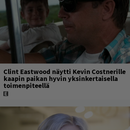
Clint Eastwood näytti Kevin Costnerille
kaapin paikan hyvin yksinkertaisella
toimenpiteellä