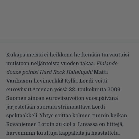
Kukapa meistä ei heikkona hetkenään turvautuisi
muistoon neljäntoista vuoden takaa:
Finlande
douze points! Hard Rock Hallelujah!
Matti
Vanhasen
hevimerkki! Kyllä,
Lordi
voitti
euroviisut Ateenan yössä 22. toukokuuta 2006.
Suomen ainoan euroviisuvoiton vuosipäivänä
järjestetään suorana striimaattava Lordi-
spektaakkeli. Yhtye soittaa kolmen tunnin keikan
Rovaniemen Lordin aukiolla. Luvassa on hittejä,
harvemmin kuultuja kappaleita ja haastattelu.