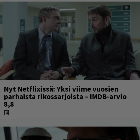
Nyt Netflixissä: Yksi viime vuosien
parhaista rikossarjoista – IMDB-arvio
8,8