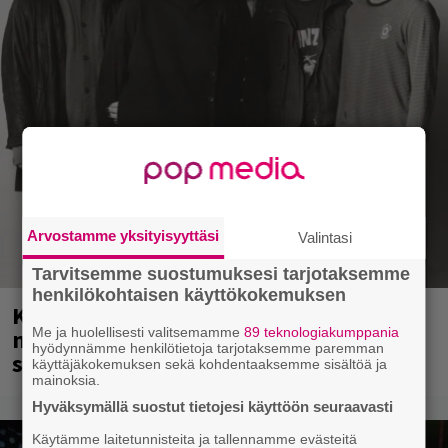
Arvostamme yksityisyyttäsi
Valintasi
Tarvitsemme suostumuksesi tarjotaksemme
henkilökohtaisen käyttökokemuksen
Kent mainittu, ja syystä: kovassa
nosteessa olevan ruotsalaisyhtye
Me ja huolellisesti valitsemamme
89 teknologiakumppania
hyödynnämme henkilötietoja tarjotaksemme paremman
saapuu Suomeen
käyttäjäkokemuksen sekä kohdentaaksemme sisältöä ja
mainoksia.
Hyväksymällä suostut tietojesi käyttöön seuraavasti
Käytämme laitetunnisteita ja tallennamme evästeitä