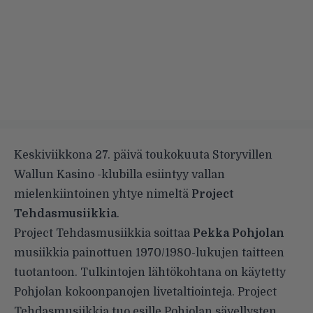
Keskiviikkona 27. päivä toukokuuta Storyvillen
Wallun Kasino -klubilla esiintyy vallan
mielenkiintoinen yhtye nimeltä
Project
Tehdasmusiikkia
.
Project Tehdasmusiikkia soittaa
Pekka Pohjolan
musiikkia painottuen 1970/1980-lukujen taitteen
tuotantoon. Tulkintojen lähtökohtana on käytetty
Pohjolan kokoonpanojen livetaltiointeja. Project
Tehdasmusiikkia tuo esille Pohjolan sävellysten