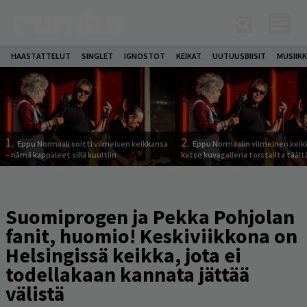
HAASTATTELUT
SINGLET
IGNOSTOT
KEIKAT
UUTUUSBIISIT
MUSIIKK
1.
2.
Eppu Normaali soitti viimeisen keikkansa
Eppu Normaalin viimeinen keik
– nämä kappaleet sillä kuultiin
katso kuvagalleria torstailta täält
Suomiprogen ja Pekka Pohjolan
fanit, huomio! Keskiviikkona on
Helsingissä keikka, jota ei
todellakaan kannata jättää
välistä