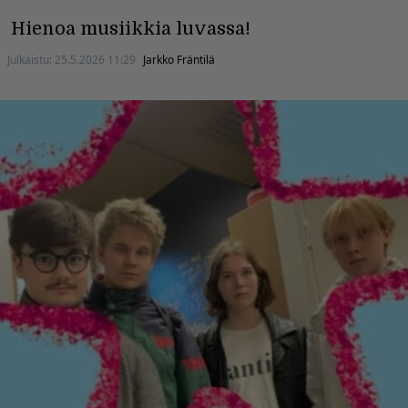
Hienoa musiikkia luvassa!
Julkaistu:
25.5.2026 11:29
Jarkko Fräntilä