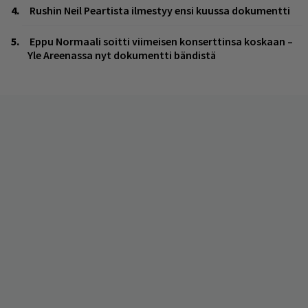
Rushin Neil Peartista ilmestyy ensi kuussa dokumentti
Eppu Normaali soitti viimeisen konserttinsa koskaan –
Yle Areenassa nyt dokumentti bändistä