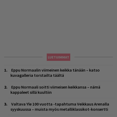
LUETUIMMAT
Eppu Normaalin viimeinen keikka tänään – katso
kuvagalleria torstailta täältä
Eppu Normaali soitti viimeisen keikkansa – nämä
kappaleet sillä kuultiin
Valtava Yle 100 vuotta -tapahtuma Veikkaus Arenalla
syyskuussa – muista myös metalliklassikot-konsertti