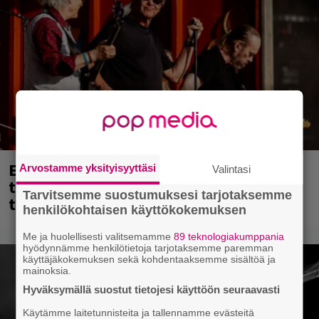
Eppu Normaalin viimeinen keikka
Arvostamme yksityisyyttäsi
Valintasi
tänään – katso kuvagalleria torstailta
Tarvitsemme suostumuksesi tarjotaksemme
täältä
henkilökohtaisen käyttökokemuksen
Me ja huolellisesti valitsemamme
89 teknologiakumppania
hyödynnämme henkilötietoja tarjotaksemme paremman
käyttäjäkokemuksen sekä kohdentaaksemme sisältöä ja
mainoksia.
Hyväksymällä suostut tietojesi käyttöön seuraavasti
Käytämme laitetunnisteita ja tallennamme evästeitä