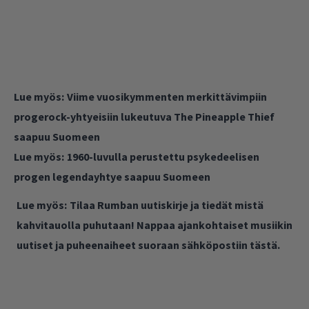
Lue myös:
Viime vuosikymmenten merkittävimpiin
progerock-yhtyeisiin lukeutuva The Pineapple Thief
saapuu Suomeen
Lue myös:
1960-luvulla perustettu psykedeelisen
progen legendayhtye saapuu Suomeen
Lue myös:
Tilaa Rumban uutiskirje ja tiedät mistä
kahvitauolla puhutaan! Nappaa ajankohtaiset musiikin
uutiset ja puheenaiheet suoraan sähköpostiin tästä.