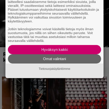
laitteellesi saadaksemme tietoja esimerkiksi sivuista, joilla
vierailit, IP-osoitteestasi sekä laitteesi ominaisuuksista.
Pääset tutustumaan yksityiskohtaisesti käyttötarkoituksiin ja
teknologiakumppaneihimme seuraavalla välilehdellä.
Hylkääminen voi vaikuttaa sivuston toimivuuteen ja
käytettävyyteen.
Jotkin teknologiamme voivat käsitellä tietoja myös ilman
suostumusta, jos niillä on siihen oikeutettu peruste. Voit
vastustaa tätä tai muuttaa asetuksiasi milloin tahansa
seuraavalla välilehdellä.
Hyväksyn kaikki
Rushin Neil Peartista ilmestyy ensi
kuussa dokumentti
Omat valintani
Tietosuojakäytäntömme