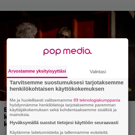
Arvostamme yksityisyyttäsi
Valintasi
Tarvitsemme suostumuksesi tarjotaksemme
henkilökohtaisen käyttökokemuksen
Me ja huolellisesti valitsemamme
89 teknologiakumppania
hyödynnämme henkilötietoja tarjotaksemme paremman
Eppu Normaali soitti viimeisen
käyttäjäkokemuksen sekä kohdentaaksemme sisältöä ja
keikkansa – nämä kappaleet sillä
mainoksia.
kuultiin
Hyväksymällä suostut tietojesi käyttöön seuraavasti
Käytämme laitetunnisteita ja tallennamme evästeitä