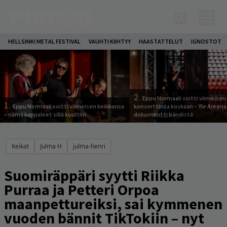
HELLSINKI METAL FESTIVAL
VAUHTI KIIHTYY
HAASTATTELUT
IGNOSTOT
2.
Eppu Normaali soitti viimeisen
1.
Eppu Normaali soitti viimeisen keikkansa
konserttinsa koskaan – Yle Areena
– nämä kappaleet sillä kuultiin
dokumentti bändistä
Keikat
Julma H
julma-henri
Suomiräppäri syytti Riikka
Purraa ja Petteri Orpoa
maanpettureiksi, sai kymmenen
vuoden bännit TikTokiin – nyt