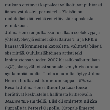
mukaan otettavat kappaleet valikoituvat puhtaasti
äänestystulosten perusteella. Yleisön on
mahdollista äänestää esitettävistä kappaleista
ennakkoon.
Julma Henri on julkaissut urallaan soololevyjä ja
yhteistyölevyjä esimerkiksi
Sairas T:n
ja
RPK:n
kanssa yli kymmenen kappaletta. Valittavia biisejä
siis riittää. Oululaislähtöinen artisti teki
läpimurtonsa vuoden 2007 klassikkoalbumillaan
AQF
, joka syväluotasi suomalaisen yhteiskunnan
synkempää puolta. Tuolta albumilta löytyy Julma
Henrin luultavasti tunnetuin kappale
Rikrek
.
Kesällä Julma Henri,
Steen1
ja
Loasteeze
herättivät keskustelua hallitusta kritisoivalla
Maanpetturi
-singlellä. Biisi oli omistettu
Riikka
Purralle
ja
Petteri Orpolle.
Kappale ilmestyi