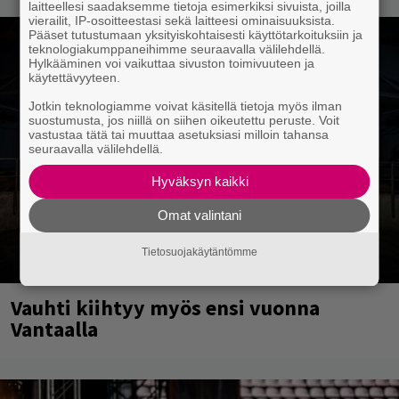
laitteellesi saadaksemme tietoja esimerkiksi sivuista, joilla
vierailit, IP-osoitteestasi sekä laitteesi ominaisuuksista.
Pääset tutustumaan yksityiskohtaisesti käyttötarkoituksiin ja
teknologiakumppaneihimme seuraavalla välilehdellä.
Hylkääminen voi vaikuttaa sivuston toimivuuteen ja
käytettävyyteen.
Jotkin teknologiamme voivat käsitellä tietoja myös ilman
suostumusta, jos niillä on siihen oikeutettu peruste. Voit
vastustaa tätä tai muuttaa asetuksiasi milloin tahansa
seuraavalla välilehdellä.
Hyväksyn kaikki
Omat valintani
Tietosuojakäytäntömme
Vauhti kiihtyy myös ensi vuonna
Vantaalla