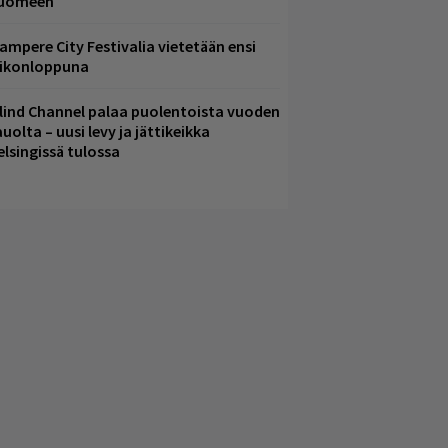
uomeen
ampere City Festivalia vietetään ensi
iikonloppuna
lind Channel palaa puolentoista vuoden
uolta – uusi levy ja jättikeikka
elsingissä tulossa