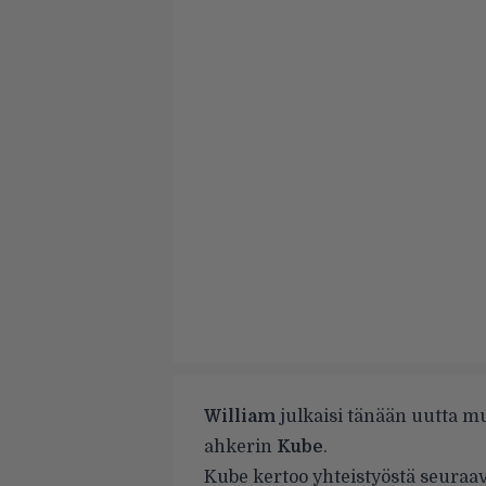
William
julkaisi tänään uutta m
ahkerin
Kube
.
Kube kertoo yhteistyöstä seura