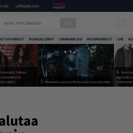
i.net
Leffatykki.com
Etsi
KIRJAUDU
UUTUUSVIDEOT
KUVAGALLERIAT
LYRIIKKABLOGI
MUSIIKKIVIDEOT
LIVE
AL
6.
italon KULT-klubi
Kent ma
a, suomalaista
nosteessa
5.
ltä väliltä
Mainioita uutisia Remu Aaltosen faneille
Suomeen
alutaa