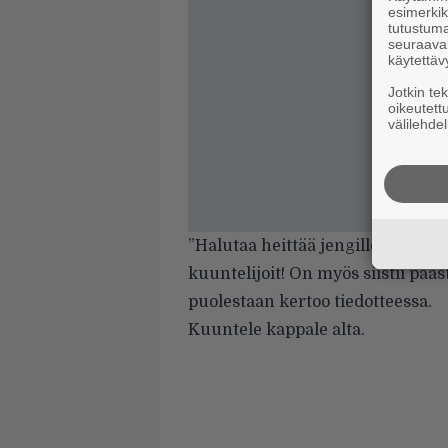
esimerkiks
tutustuma
seuraaval
käytettäv
Jotkin te
oikeutett
välilehdel
”Halutaa heittää jengille räppii 
kuuntelijoit! On myös siistii pä
puolestaan kertoo tiedotteessa.
Kuuntele kappale alta.