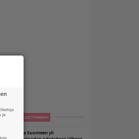
sen
tietoja
 ja
LUETUIMMAT
eezer palaa Suomeen yli
toja
eljännesvuosisadan odotuksen jälkeen