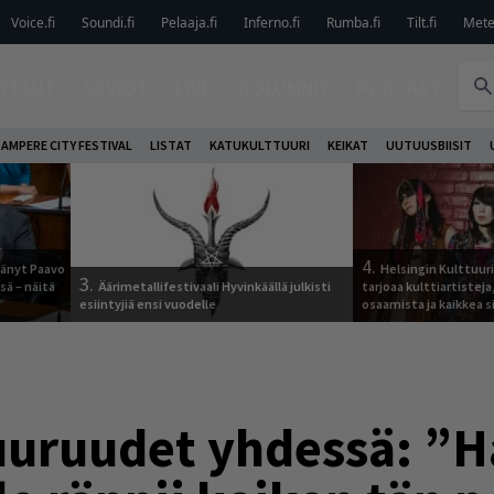
Voice.fi
Soundi.fi
Pelaaja.fi
Inferno.fi
Rumba.fi
Tilt.fi
Metel
TELUT
ARVIOT
LIVE
KOLUMNIT
PODCAST
AMPERE CITY FESTIVAL
LISTAT
KATUKULTTUURI
KEIKAT
UUTUUSBIISIT
4.
jäänyt Paavo
Helsingin Kulttuur
3.
sä – näitä
Äärimetallifestivaali Hyvinkäällä julkisti
tarjoaa kulttiartistej
esiintyjiä ensi vuodelle
osaamista ja kaikkea si
uruudet yhdessä: ”H