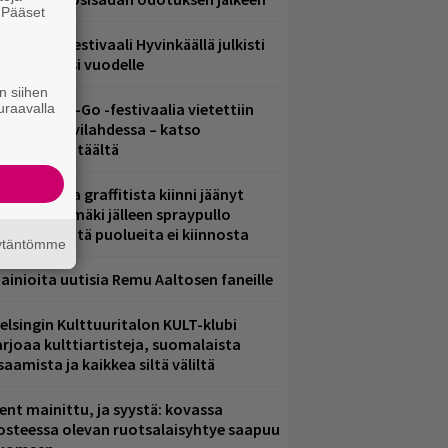
. Pääset
e
ärimetallifestivaali Hyvinkäällä julkisti
iintyjiä ensi vuodelle
n siihen
ytäkesä Go-Go -festivaalia vietettiin
uraavalla
elsingin Suvilahdessa – katso
uvagalleria täältä
aittomasta graffitista kiinni jäänyt
aavo Arhinmäki jälleen spraypullo
ädessä – näitä puolueita ei kiinnosta
äytäntömme
ainioita uutisia Remu Aaltosen faneille
elsingin Kulttuuritalon KULT-klubi
arjoaa kulttiartisteja, suomalaista
saamista ja kaikkea siltä väliltä
ent mainittu, ja syystä: kovassa
osteessa olevan ruotsalaisyhtye saapuu