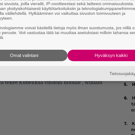
i sivuista, joilla vierailit, IP-osoitteestasi sekä laitteesi ominaisuuksista
an yksityiskohtaisesti käyttötarkoituksiin ja teknologiakumppaneihimm
Ä
la välilehdellä. Hylkääminen voi vaikuttaa sivuston toimivuuteen ja
yyteen.
es
knologiamme voivat käsitellä tietoja myös ilman suostumusta, jos niillä o
J
u peruste. Voit vastustaa tätä tai muuttaa asetuksiasi milloin tahansa se
lä.
H
k
Omat valintani
Hyväksyn kaikki
L
P
k
Tietosuojak
kaiken tän popin keskelle ja hemmotella
ästä tekee Kubenkaa vihdoin musaa!”, william
M
H
t
o
K
n