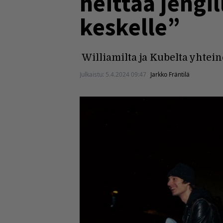
heittää jengil
keskelle”
Williamilta ja Kubelta yhtei
Julkaistu:
5.4.2024 09:47
Jarkko Fräntilä