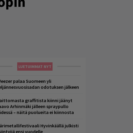
popin
LUETUIMMAT NYT
eezer palaa Suomeen yli
eljännesvuosisadan odotuksen jälkeen
aittomasta graffitista kiinni jäänyt
aavo Arhinmäki jälleen spraypullo
ädessä – näitä puolueita ei kiinnosta
ärimetallifestivaali Hyvinkäällä julkisti
iintyjiä ensi vuodelle