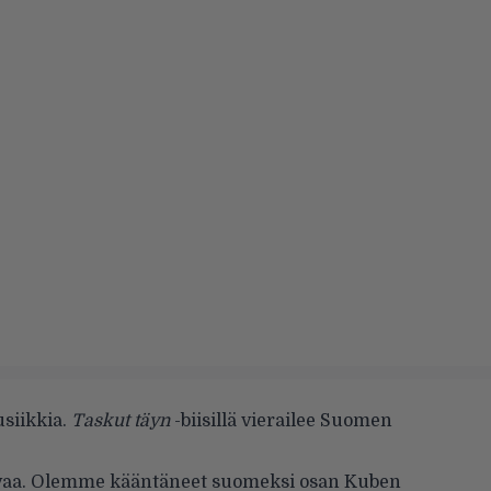
usiikkia.
Taskut täyn
-biisillä vierailee Suomen
avaa. Olemme kääntäneet suomeksi osan Kuben