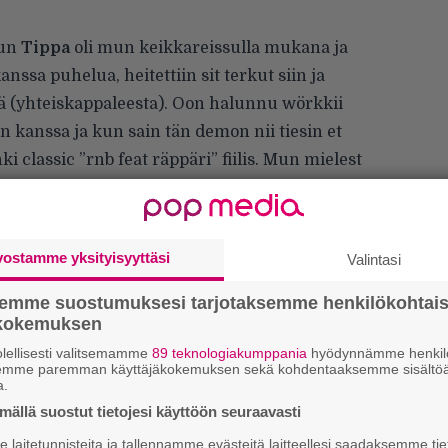
kun
Tippa
oli mun keikkareissulla mukana ja
ssa puhelua, heitettiin sit terkut siin ja
stä (yhteiskappaleesta). Oon halunnu wörkkii
n kanssa ja kun sain tän demon nii tiesin et
enki classic ”rnb feat räppäri” fiilis. Mun mielest
in yhteen ja tuotanto on freshii (tuoreen
, hän kertoo.
vostamme yksityisyyttäsi
Valintasi
semme suostumuksesi tarjotaksemme henkilökohtai
ökokemuksen
lellisesti valitsemamme
89 teknologiakumppania
hyödynnämme henkilö
semme paremman käyttäjäkokemuksen sekä kohdentaaksemme sisältöä
a.
ällä suostut tietojesi käyttöön seuraavasti
W
laitetunnisteita ja tallennamme evästeitä laitteellesi saadaksemme tie
n