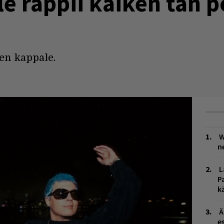
le räppii kaiken tän 
nen kappale.
W
n
L
P
k
Ä
es