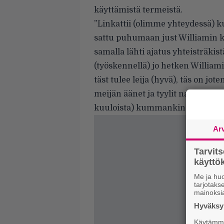
käyttämistä termeistä.
”Linkattii (olimme yhteydessä) 
sattu puhumaan just Williamin kan
samalla lähti ajatus yhteisträki
(työskennellä) jo hetken Williami
täst tulee leija (hyvä), täs on jot
meijän äänet ja tyylit natsaa hyv
kuuloista) kummankin saundille”
Ar
Tarvit
käytt
Me ja huo
tarjotak
mainoksi
Hyväksym
Käytämme 