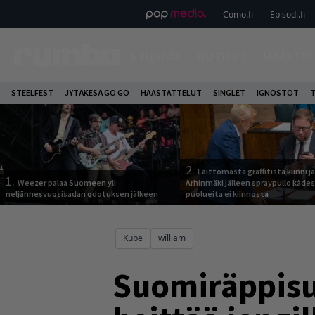
Como.fi
Episodi.fi
ETUSIVU
UUTISET
HAASTAT
STEELFEST
JYTÄKESÄ GO GO
HAASTATTELUT
SINGLET
IGNOSTOT
T
2.
Laittomasta graffitista kiinni 
1.
Weezer palaa Suomeen yli
Arhinmäki jälleen spraypullo kädes
neljännesvuosisadan odotuksen jälkeen
puolueita ei kiinnosta
Kube
william
Suomiräppisu