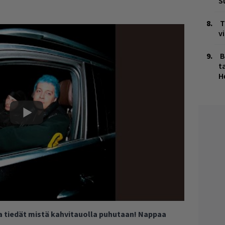
S
T
v
B
ta
H
ja tiedät mistä kahvitauolla puhutaan! Nappaa