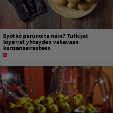
Syötkö perunoita näin? Tutkijat
löysivät yhteyden vakavaan
kansansairauteen