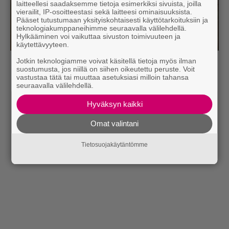
laitteellesi saadaksemme tietoja esimerkiksi sivuista, joilla
vierailit, IP-osoitteestasi sekä laitteesi ominaisuuksista.
Pääset tutustumaan yksityiskohtaisesti käyttötarkoituksiin ja
teknologiakumppaneihimme seuraavalla välilehdellä.
Hylkääminen voi vaikuttaa sivuston toimivuuteen ja
käytettävyyteen.
Jotkin teknologiamme voivat käsitellä tietoja myös ilman
Lue myös:
Tilaa Rumban uutiskirje ja tiedät mistä
suostumusta, jos niillä on siihen oikeutettu peruste. Voit
vastustaa tätä tai muuttaa asetuksiasi milloin tahansa
kahvitauolla puhutaan! Nappaa ajankohtaiset musiikin
seuraavalla välilehdellä.
uutiset ja puheenaiheet suoraan sähköpostiin tästä.
Hyväksyn kaikki
Omat valintani
Tietosuojakäytäntömme