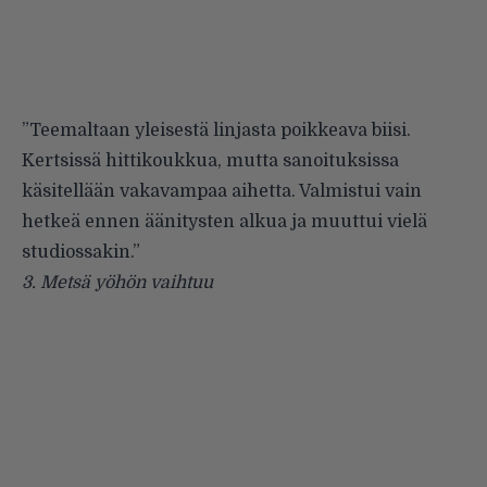
”Teemaltaan yleisestä linjasta poikkeava biisi.
Kertsissä hittikoukkua, mutta sanoituksissa
käsitellään vakavampaa aihetta. Valmistui vain
hetkeä ennen äänitysten alkua ja muuttui vielä
studiossakin.”
3.
Metsä yöhön vaihtuu