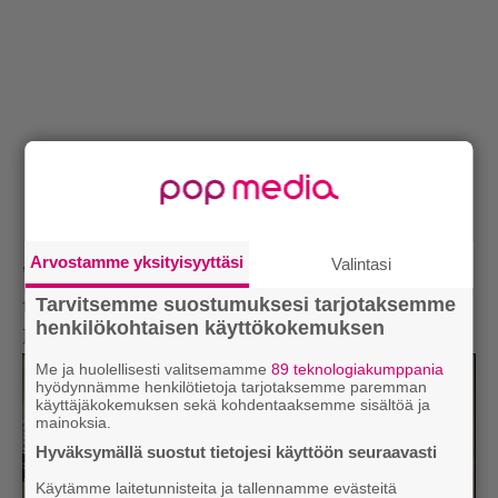
Arvostamme yksityisyyttäsi
Valintasi
”Rauhallinen kappale, joka
Takapihan lapsien
Tarvitsemme suostumuksesi tarjotaksemme
tapaan haikailee menneiden perään. Omistettu
henkilökohtaisen käyttökokemuksen
kotipaikalemme Lähderannalle.”
Me ja huolellisesti valitsemamme
89 teknologiakumppania
hyödynnämme henkilötietoja tarjotaksemme paremman
käyttäjäkokemuksen sekä kohdentaaksemme sisältöä ja
mainoksia.
Hyväksymällä suostut tietojesi käyttöön seuraavasti
Käytämme laitetunnisteita ja tallennamme evästeitä