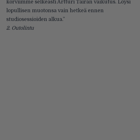
korviimme selkeästi Artturi Tairan vaikutus. Löysi
lopullisen muotonsa vain hetkeä ennen
studiosessioiden alkua.”
2.
Outolintu