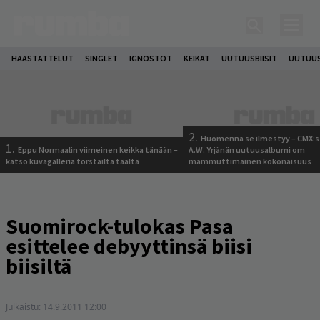
HAASTATTELUT
SINGLET
IGNOSTOT
KEIKAT
UUTUUSBIISIT
UUTUUS
2.
Huomenna se ilmestyy – CMX:s
1.
Eppu Normaalin viimeinen keikka tänään –
A.W. Yrjänän uutuusalbumi om
katso kuvagalleria torstailta täältä
mammuttimainen kokonaisuus
Suomirock-tulokas Pasa
esittelee debyyttinsä biisi
biisiltä
Julkaistu:
14.9.2011 12:00