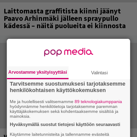
Laittomasta graffitista kiinni jäänyt
Paavo Arhinmäki jälleen spraypullo
kädessä – näitä puolueita ei kiinnosta
Arvostamme yksityisyyttäsi
Valintasi
Tarvitsemme suostumuksesi tarjotaksemme
henkilökohtaisen käyttökokemuksen
Me ja huolellisesti valitsemamme
89 teknologiakumppania
hyödynnämme henkilötietoja tarjotaksemme paremman
käyttäjäkokemuksen sekä kohdentaaksemme sisältöä ja
mainoksia.
Hyväksymällä suostut tietojesi käyttöön seuraavasti
Käytämme laitetunnisteita ja tallennamme evästeitä
Weezer palaa Suomeen yli