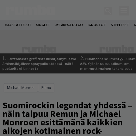
HAASTATTELUT
SINGLET
JYTÄKESÄ GO GO
IGNOSTOT
STEELFEST
K
1.
2.
Laittomasta graffitista kiinni jäänyt Paavo
Huomenna se ilmestyy – CMX:s
Arhinmäki jälleen spraypullo kädessä – näitä
A.W. Yrjänän uutuusalbumi om
puolueita ei kiinnosta
mammuttimainen kokonaisuus
Michael Monroe
Remu
Suomirockin legendat yhdessä –
näin taipuu Remun ja Michael
Monroen esittämänä kaikkien
aikojen kotimainen rock-