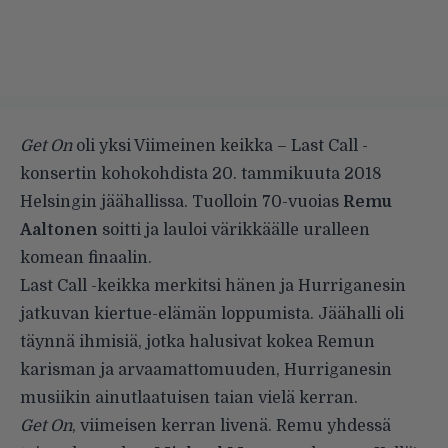
Get On
oli yksi Viimeinen keikka – Last Call -
konsertin kohokohdista 20. tammikuuta 2018
Helsingin jäähallissa. Tuolloin 70-vuoias
Remu
Aaltonen
soitti ja lauloi värikkäälle uralleen
komean finaalin.
Last Call -keikka merkitsi hänen ja Hurriganesin
jatkuvan kiertue-elämän loppumista. Jäähalli oli
täynnä ihmisiä, jotka halusivat kokea Remun
karisman ja arvaamattomuuden, Hurriganesin
musiikin ainutlaatuisen taian vielä kerran.
Get On
, viimeisen kerran livenä. Remu yhdessä