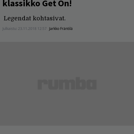
klassikko Get On!
Legendat kohtasivat.
Julkaistu:
23.11.2018 12:57
Jarkko Fräntilä