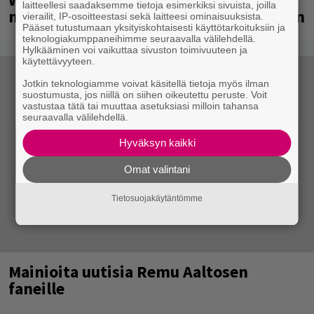
laitteellesi saadaksemme tietoja esimerkiksi sivuista, joilla
neljännesvuosisadan odotuksen jälkeen
vierailit, IP-osoitteestasi sekä laitteesi ominaisuuksista.
Pääset tutustumaan yksityiskohtaisesti käyttötarkoituksiin ja
teknologiakumppaneihimme seuraavalla välilehdellä.
Hylkääminen voi vaikuttaa sivuston toimivuuteen ja
käytettävyyteen.
Jotkin teknologiamme voivat käsitellä tietoja myös ilman
suostumusta, jos niillä on siihen oikeutettu peruste. Voit
vastustaa tätä tai muuttaa asetuksiasi milloin tahansa
seuraavalla välilehdellä.
Hyväksyn kaikki
Omat valintani
Tietosuojakäytäntömme
Mainioita uutisia Remu Aaltosen
faneille