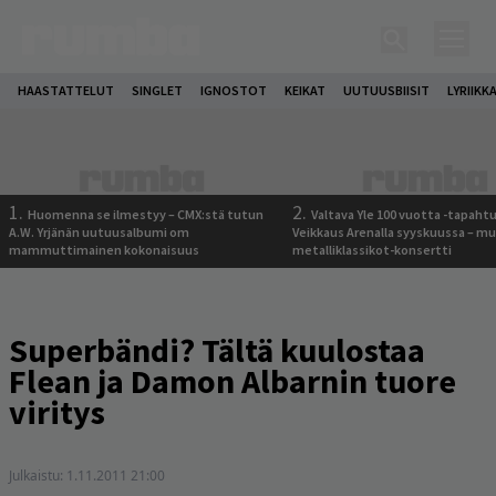
HAASTATTELUT
SINGLET
IGNOSTOT
KEIKAT
UUTUUSBIISIT
LYRIIKK
1.
2.
Huomenna se ilmestyy – CMX:stä tutun
Valtava Yle 100 vuotta -tapah
A.W. Yrjänän uutuusalbumi om
Veikkaus Arenalla syyskuussa – m
mammuttimainen kokonaisuus
metalliklassikot-konsertti
Superbändi? Tältä kuulostaa
Flean ja Damon Albarnin tuore
viritys
Julkaistu:
1.11.2011 21:00