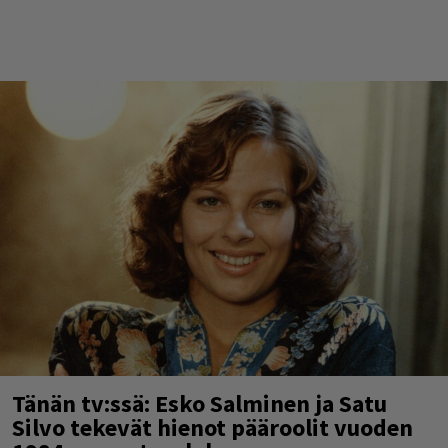
Tänän tv:ssä: Esko Salminen ja Satu
Silvo tekevät hienot pääroolit vuoden