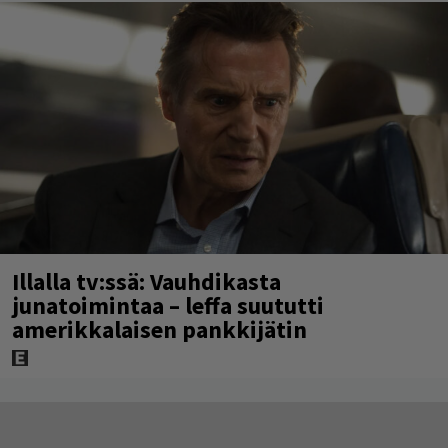
Illalla tv:ssä: Vauhdikasta
junatoimintaa – leffa suututti
amerikkalaisen pankkijätin