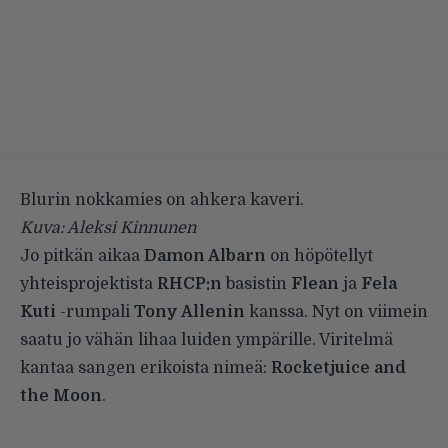
Blurin nokkamies on ahkera kaveri.
Kuva: Aleksi Kinnunen
Jo pitkän aikaa
Damon Albarn
on
höpötellyt
yhteisprojektista
RHCP:n
basistin
Flean
ja
Fela
Kuti
-rumpali
Tony Allenin
kanssa. Nyt on viimein
saatu jo vähän lihaa luiden ympärille. Viritelmä
kantaa sangen erikoista nimeä:
Rocketjuice and
the Moon
.