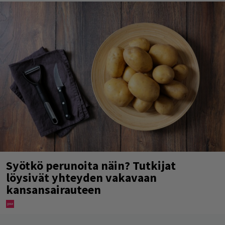
Syötkö perunoita näin? Tutkijat
löysivät yhteyden vakavaan
kansansairauteen