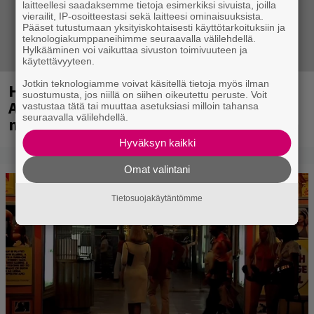
laitteellesi saadaksemme tietoja esimerkiksi sivuista, joilla
vierailit, IP-osoitteestasi sekä laitteesi ominaisuuksista.
Pääset tutustumaan yksityiskohtaisesti käyttötarkoituksiin ja
teknologiakumppaneihimme seuraavalla välilehdellä.
Hylkääminen voi vaikuttaa sivuston toimivuuteen ja
käytettävyyteen.
Jotkin teknologiamme voivat käsitellä tietoja myös ilman
Huomenna se ilmestyy – CMX:stä tutun
suostumusta, jos niillä on siihen oikeutettu peruste. Voit
A.W. Yrjänän uutuusalbumi om
vastustaa tätä tai muuttaa asetuksiasi milloin tahansa
seuraavalla välilehdellä.
mammuttimainen kokonaisuus
Hyväksyn kaikki
Omat valintani
Tietosuojakäytäntömme