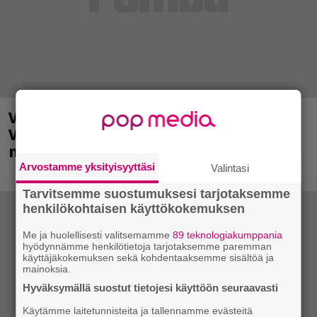
Valtava Yle 100 vuotta -tapahtuma
Veikkaus Arenalla syyskuussa – muista
myös metalliklassikot-konsertti
Arvostamme yksityisyyttäsi
Valintasi
Tarvitsemme suostumuksesi tarjotaksemme
henkilökohtaisen käyttökokemuksen
Me ja huolellisesti valitsemamme
89 teknologiakumppania
hyödynnämme henkilötietoja tarjotaksemme paremman
käyttäjäkokemuksen sekä kohdentaaksemme sisältöä ja
mainoksia.
Hyväksymällä suostut tietojesi käyttöön seuraavasti
Käytämme laitetunnisteita ja tallennamme evästeitä