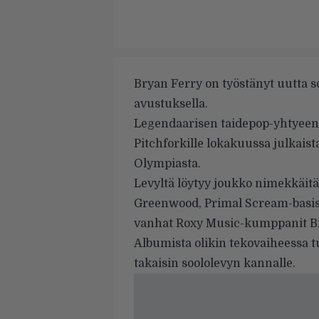
Bryan Ferry on työstänyt uutta
avustuksella.
Legendaarisen taidepop-yhtyeen 
Pitchforkille
lokakuussa julkaist
Olympiasta.
Levyltä löytyy joukko nimekkäitä 
Greenwood, Primal Scream-basist
vanhat Roxy Music-kumppanit Br
Albumista olikin tekovaiheessa t
takaisin soololevyn kannalle.