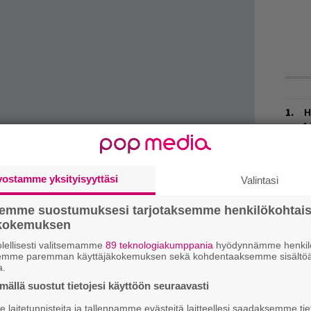
H
A
m
L
vostamme yksityisyyttäsi
Valintasi
P
k
semme suostumuksesi tarjotaksemme henkilökohtai
ökokemuksen
W
n
lellisesti valitsemamme
89 teknologiakumppania
hyödynnämme henkilö
semme paremman käyttäjäkokemuksen sekä kohdentaaksemme sisältöä
a.
M
levyn tekemisestä. Se ei kuitenkaan tuntunut
ällä suostut tietojesi käyttöön seuraavasti
n soololevyksi. Jos uusi Roxy-levy tehtäisiin, se
T
laitetunnisteita ja tallennamme evästeitä laitteellesi saadaksemme tie