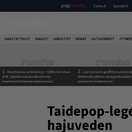
Como.fi
Episodi.fi
ETUSIVU
UUTISET
HAASTAT
HAASTATTELUT
SINGLET
IGNOSTOT
KEIKAT
UUTUUSBIISIT
JYTÄKE
1.
2.
Huomenna se ilmestyy – CMX:stä tutun
Laittomasta graffitista kiinni 
A.W. Yrjänän uutuusalbumi om
Arhinmäki jälleen spraypullo kädes
mammuttimainen kokonaisuus
puolueita ei kiinnosta
Taidepop-lege
hajuveden