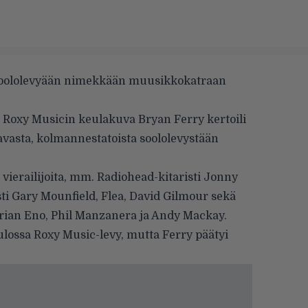
 soololevyään nimekkään muusikkokatraan
Roxy Musicin keulakuva Bryan Ferry kertoili
avasta, kolmannestatoista soololevystään
vierailijoita, mm. Radiohead-kitaristi Jonny
i Gary Mounfield, Flea, David Gilmour sekä
ian Eno, Phil Manzanera ja Andy Mackay.
ulossa Roxy Music-levy, mutta Ferry päätyi