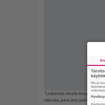
Ar
Tarvit
käytt
Me ja huo
tarjotak
mainoksi
”Leikittelin idealla Roxy Music-
Hyväksym
oikealta, joten levy päätyi takaisi
Käytämme 