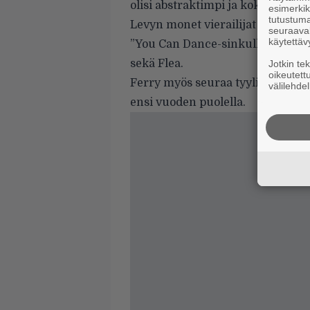
olisi abstraktimpi ja kokeellisemp
esimerkiks
tutustuma
Levyn monet vierailijat löytyvät
seuraaval
käytettäv
”
You Can Dance
-sinkulla, jolla 
sekä Flea.
Jotkin te
oikeutett
Ferry myös seuraa tyylitietoisia 
välilehdel
ensi vuoden puolella.