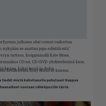
fyymin julkaisu olisi voinut vaikuttaa
 nykyään se saattaa jopa edistää sitä.”
erryn tuttava, huippumalli
Kate Moss
,
 normaalina CD:nä, CD+DVD-yhdistelmänä kuin
ä kirjan, kaksi levyä ja dvd:n.
ässä kesäkuussa Roxy Musicin kanssa.
ja tiedät mistä kahvitauolla puhutaan! Nappaa
puheenaiheet suoraan sähköpostiin tästä.