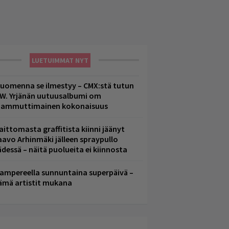
LUETUIMMAT NYT
uomenna se ilmestyy – CMX:stä tutun
.W. Yrjänän uutuusalbumi om
ammuttimainen kokonaisuus
aittomasta graffitista kiinni jäänyt
aavo Arhinmäki jälleen spraypullo
ädessä – näitä puolueita ei kiinnosta
ampereella sunnuntaina superpäivä –
ämä artistit mukana