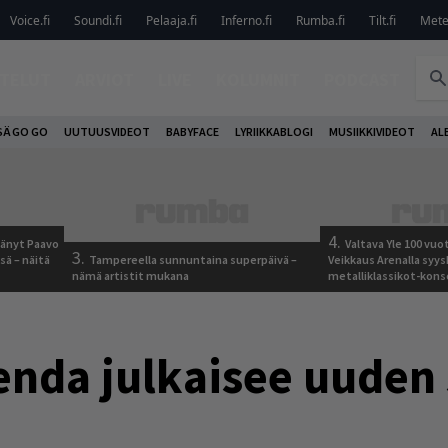
Voice.fi
Soundi.fi
Pelaaja.fi
Inferno.fi
Rumba.fi
Tilt.fi
Metel
TELUT
ARVIOT
LIVE
KOLUMNIT
PODCAST
SÄ GO GO
UUTUUSVIDEOT
BABYFACE
LYRIIKKABLOGI
MUSIIKKIVIDEOT
AL
4.
jäänyt Paavo
Valtava Yle 100 vu
3.
sä – näitä
Tampereella sunnuntaina superpäivä –
Veikkaus Arenalla syy
nämä artistit mukana
metalliklassikot-kons
nda julkaisee uuden 