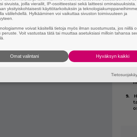
i.”
n
i sivuista, joilla vierailit, IP-osoitteestasi sekä laitteesi ominaisuuksista
an yksityiskohtaisesti käyttötarkoituksiin ja teknologiakumppaneihimm
 vaikuttamasta samoissa kappaleissa, kuten
la välilehdellä. Hylkääminen voi vaikuttaa sivuston toimivuuteen ja
M
yyteen.
bassoa soittavat Marcus Miller, Gary Mounfield
1
knologiamme voivat käsitellä tietoja myös ilman suostumusta, jos niillä o
i
u peruste. Voit vastustaa tätä tai muuttaa asetuksiasi milloin tahansa se
rap-artisteja, ja julkaisee oman hajuvetensä
lä.
K
n
S
Omat valintani
Hyväksyn kaikki
V
Tietosuojak
V
m
H
t
o