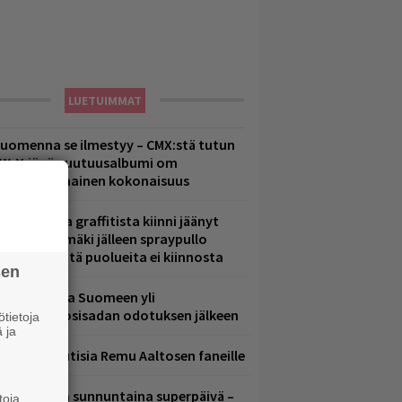
LUETUIMMAT
uomenna se ilmestyy – CMX:stä tutun
.W. Yrjänän uutuusalbumi om
ammuttimainen kokonaisuus
aittomasta graffitista kiinni jäänyt
aavo Arhinmäki jälleen spraypullo
ädessä – näitä puolueita ei kiinnosta
sen
eezer palaa Suomeen yli
eljännesvuosisadan odotuksen jälkeen
tietoja
 ja
ainioita uutisia Remu Aaltosen faneille
ampereella sunnuntaina superpäivä –
toja