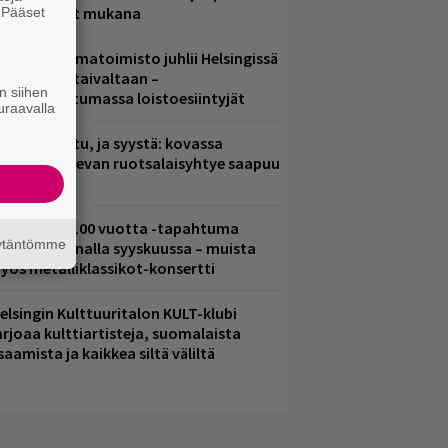
ämä artistit mukana
. Pääset
e
ainio ohjelmatoimisto juhlii Helsingissä
0-vuotista taivaltaan –
n siihen
lmaistapahtumassa loistoesiintyjät
uraavalla
ent mainittu, ja syystä: kovassa
osteessa olevan ruotsalaisyhtye saapuu
uomeen
altava Yle 100 vuotta -tapahtuma
äytäntömme
eikkaus Arenalla syyskuussa – muista
yös metalliklassikot-konsertti
elsingin Kulttuuritalon KULT-klubi
arjoaa kulttiartisteja, suomalaista
saamista ja kaikkea siltä väliltä