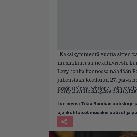
”Kaksikymmentä vuotta sitten par
musiikkiuraan negatiivisesti, kun
Levy, jonka kannessa nähdään F
julkaistaan lokakuun 27. päivä
myös Deluxe-editiona, joka sisältä
Ferry kävi Helsingissä esiintym
Lue myös:
Tilaa Rumban uutiskirje 
ajankohtaiset musiikin uutiset ja 