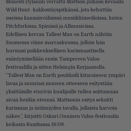
Monesti Dylaniin verrattu Mattson julkaisi keväällä
Wild Hunt -kakkostäyspitkänsä, jota kehuttiin
useissa kansainvälisissä musiikkimedioissa, kuten
Pitchforkissa
,
Spinissä
ja
Allmusicissa
.
Edellisen kerran Tallest Man on Earth nähtiin
Suomessa viime marraskuussa, jolloin hän
hurmasi poikkeuksellisen karismaattisella
esiintymisellään ensin Tampereen Valoa-
festivaalilla ja sitten Helsingin Korjaamolla.
”Tallest Man on Earth poukkoili kitaroineen ympäri
lavaa ja suuntasi moneen otteeseen esitystään
yksittäisille eturivin kuulijoille tullen soittamaan
aivan heidän eteensä. Mattsonin esitys sekoitti
karisman ja intiimiyden tavalla, jollaista harvoin
näkee.”, kirjoitti Oskari Onninen Valoa-festivaalin
keikasta Rumbassa 18/09.