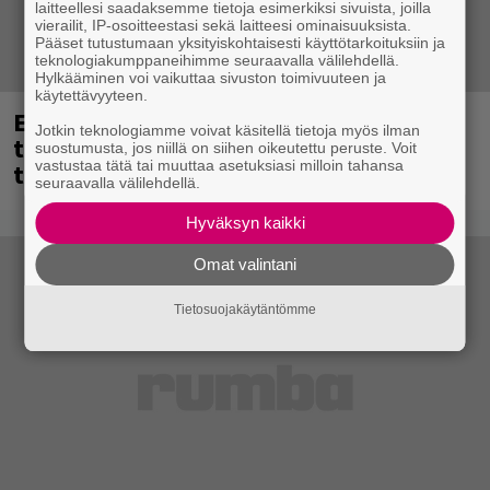
laitteellesi saadaksemme tietoja esimerkiksi sivuista, joilla
vierailit, IP-osoitteestasi sekä laitteesi ominaisuuksista.
Pääset tutustumaan yksityiskohtaisesti käyttötarkoituksiin ja
teknologiakumppaneihimme seuraavalla välilehdellä.
Hylkääminen voi vaikuttaa sivuston toimivuuteen ja
käytettävyyteen.
Eppu Normaalin viimeinen keikka
Jotkin teknologiamme voivat käsitellä tietoja myös ilman
tänään – katso kuvagalleria torstailta
suostumusta, jos niillä on siihen oikeutettu peruste. Voit
vastustaa tätä tai muuttaa asetuksiasi milloin tahansa
täältä
seuraavalla välilehdellä.
Hyväksyn kaikki
Omat valintani
Tietosuojakäytäntömme