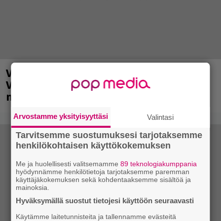
Valtava Yle 100 vuotta -tapahtuma
Veikkaus Arenalla syyskuussa – muista
myös metalliklassikot-konsertti
Arvostamme yksityisyyttäsi
Valintasi
Tarvitsemme suostumuksesi tarjotaksemme
henkilökohtaisen käyttökokemuksen
Me ja huolellisesti valitsemamme
89 teknologiakumppania
hyödynnämme henkilötietoja tarjotaksemme paremman
käyttäjäkokemuksen sekä kohdentaaksemme sisältöä ja
mainoksia.
Hyväksymällä suostut tietojesi käyttöön seuraavasti
Käytämme laitetunnisteita ja tallennamme evästeitä