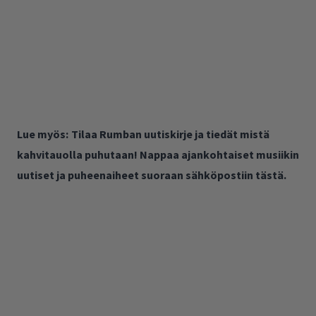
Lue myös:
Tilaa Rumban uutiskirje ja tiedät mistä
kahvitauolla puhutaan! Nappaa ajankohtaiset musiikin
uutiset ja puheenaiheet suoraan sähköpostiin tästä.