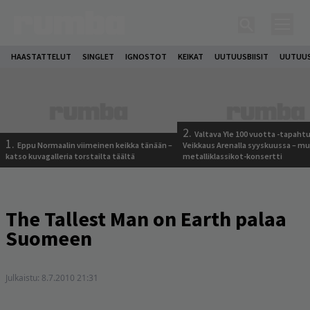
HAASTATTELUT
SINGLET
IGNOSTOT
KEIKAT
UUTUUSBIISIT
UUTUUS
2.
Valtava Yle 100 vuotta -tapah
1.
Eppu Normaalin viimeinen keikka tänään –
Veikkaus Arenalla syyskuussa – m
katso kuvagalleria torstailta täältä
metalliklassikot-konsertti
The Tallest Man on Earth palaa
Suomeen
Julkaistu:
8.7.2010 21:31