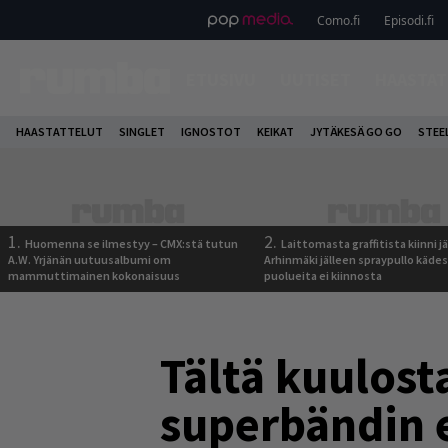
Como.fi
Episodi.fi
ETUSIVU
UUTISET
HAASTAT
HAASTATTELUT
SINGLET
IGNOSTOT
KEIKAT
JYTÄKESÄ GO GO
STEE
1.
2.
Huomenna se ilmestyy – CMX:stä tutun
Laittomasta graffitista kiinni 
A.W. Yrjänän uutuusalbumi om
Arhinmäki jälleen spraypullo kädes
mammuttimainen kokonaisuus
puolueita ei kiinnosta
Tältä kuulos
superbändin 