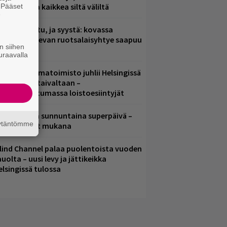
saamista ja kaikkea siltä väliltä
. Pääset
e
ent mainittu, ja syystä: kovassa
osteessa olevan ruotsalaisyhtye saapuu
n siihen
uomeen
uraavalla
ainio ohjelmatoimisto juhlii Helsingissä
0-vuotista taivaltaan –
lmaistapahtumassa loistoesiintyjät
ampereella sunnuntaina superpäivä –
äytäntömme
ämä artistit mukana
lind Channel palaa puolentoista vuoden
uolta – uusi levy ja jättikeikka
elsingissä tulossa