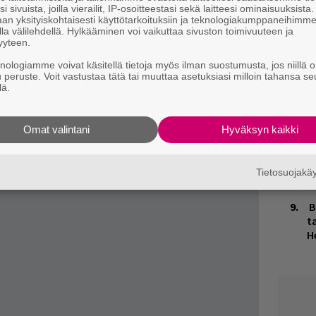
o
i sivuista, joilla vierailit, IP-osoitteestasi sekä laitteesi ominaisuuksista
 soolomateriaaliin.
an yksityiskohtaisesti käyttötarkoituksiin ja teknologiakumppaneihimm
n yhteydessä ilmoitettiin myös
kiertueesta
,
la välilehdellä. Hylkääminen voi vaikuttaa sivuston toimivuuteen ja
K
yyteen.
ti. Bändin näkemiseksi pitää siis paeta
n
knologiamme voivat käsitellä tietoja myös ilman suostumusta, jos niillä o
S
esä tämän ongelman korjaa.
u peruste. Voit vastustaa tätä tai muuttaa asetuksiasi milloin tahansa se
lä.
täältä
sekä
täältä
.
M
1
i
Omat valintani
Hyväksyn kaikki
T
Tietosuojak
n
B
ta
H