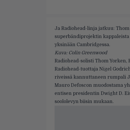
Ja Radiohead-linja jatkuu: Thom
superbändiprojektin kappaleista s
yksinään Cambridgessa.
Kuva: Colin Greenwood
Radiohead
-solisti Thom Yorken,
Radiohead-tuottaja Nigel Godric
riveissä kannuttaneen rumpali
Mauro Defoscon muodostama yhty
entisen presidentin Dwight D. 
soololevyn
biisin mukaan.