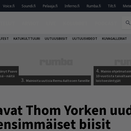
Voice.fi
Soundi.fi
Pelaaja.fi
Inferno.fi
Rumba.fi
Tilt.fi
Metel
TELUT
ARVIOT
LIVE
KOLUMNIT
PODCAST
LFEST
KATUKULTTUURI
UUTUUSBIISIT
UUTUUSVIDEOT
KUVAGALLERIAT
4.
jäänyt Paavo
Mainio ohjelmatoimi
sä – näitä
10-vuotista taivaltaa
3.
Mainioita uutisia Remu Aaltosen faneille
loistoesiintyjät
tavat Thom Yorken uu
ensimmäiset biisit