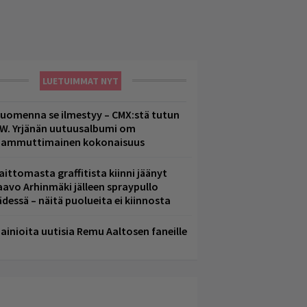
LUETUIMMAT NYT
uomenna se ilmestyy – CMX:stä tutun
.W. Yrjänän uutuusalbumi om
ammuttimainen kokonaisuus
aittomasta graffitista kiinni jäänyt
aavo Arhinmäki jälleen spraypullo
ädessä – näitä puolueita ei kiinnosta
ainioita uutisia Remu Aaltosen faneille