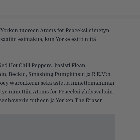
 Yorken tuoreen Atoms for Peaceksi nimetyn
aatiin esimakua, kun Yorke esitti niitä
Red Hot Chili Peppers
-basisti Flean,
hin,
Beckin
,
Smashing Pumpkinsin
ja
R.E.M:n
 Joey Waronkerin sekä astetta nimettömämmän
e nimettiin Atoms for Peaceksi yhdysvaltain
Eisenhowerin puheen ja Yorken
The Eraser -