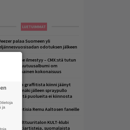
LUETUIMMAT
eezer palaa Suomeen yli
eljännesvuosisadan odotuksen jälkeen
uomenna se ilmestyy – CMX:stä tutun
.W. Yrjänän uutuusalbumi om
ammuttimainen kokonaisuus
aittomasta graffitista kiinni jäänyt
sen
aavo Arhinmäki jälleen spraypullo
ädessä – näitä puolueita ei kiinnosta
tietoja
 ja
ainioita uutisia Remu Aaltosen faneille
elsingin Kulttuuritalon KULT-klubi
arjoaa kulttiartisteja, suomalaista
toja