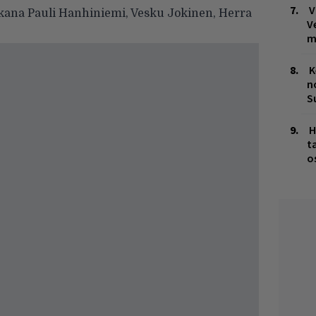
V
ukana Pauli Hanhiniemi, Vesku Jokinen, Herra
V
m
K
n
S
H
t
o