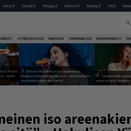
Voice.fi
Soundi.fi
Pelaaja.fi
Inferno.fi
Rumba.fi
Tilt.fi
Metel
TELUT
ARVIOT
LIVE
KOLUMNIT
PODCAST
VIDEOT
JYTÄKESÄ GO GO
BABYFACE
LYRIIKKABLOGI
MUSIIKKIVIDEOT
FE
3.
jäänyt Paavo
Valtava Yle 100 vuotta -tapahtuma
4.
sä – näitä
Veikkaus Arenalla syyskuussa – muista myös
Tampereella sunnu
metalliklassikot-konsertti
nämä artistit mukana
einen iso areenakier