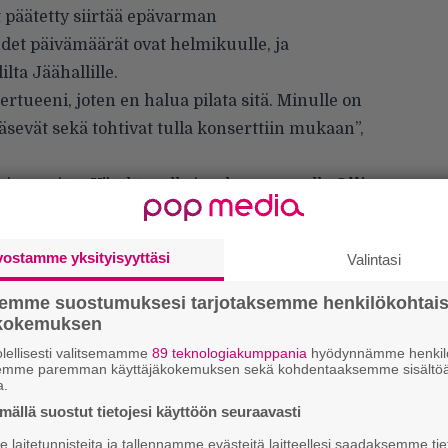
t päätetty siirtää epävarman
udet päivämäärät ovat helmikuulle, ja
lta Jäähallille.
tueeni, joten en halua pilata sitä. Minulle on
äsevät sekä tohtivat tulla konserttiin mukaan”,
nianosoitus
Yö
-yhtyeelle ja edesmenneelle
Olli
n tämä on myös viimeinen kerta, kun hän
änen Yölle kirjoittamiinsa kappaleisiin. Pelkkiä
vostamme yksityisyyttäsi
Valintasi
jelmassa:
semme suostumuksesi tarjotaksemme henkilökohtai
ökokemuksen
lellisesti valitsemamme
89 teknologiakumppania
hyödynnämme henkilö
semme paremman käyttäjäkokemuksen sekä kohdentaaksemme sisältöä
a.
ällä suostut tietojesi käyttöön seuraavasti
laitetunnisteita ja tallennamme evästeitä laitteellesi saadaksemme tie