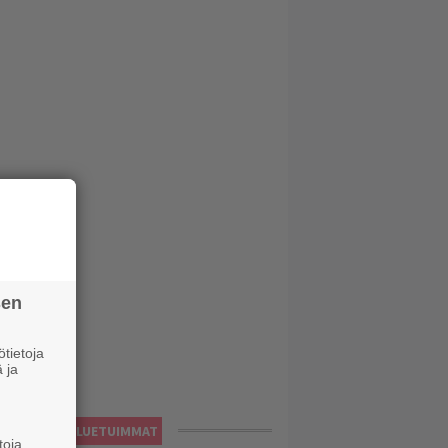
sen
tietoja
 ja
LUETUIMMAT
toja