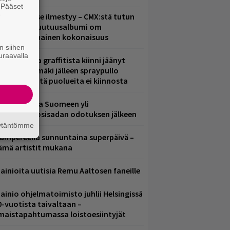
. Pääset
e
uomenna se ilmestyy – CMX:stä tutun
.W. Yrjänän uutuusalbumi om
ammuttimainen kokonaisuus
n siihen
uraavalla
aittomasta graffitista kiinni jäänyt
aavo Arhinmäki jälleen spraypullo
ädessä – näitä puolueita ei kiinnosta
eezer palaa Suomeen yli
eljännesvuosisadan odotuksen jälkeen
äytäntömme
ampereella sunnuntaina superpäivä –
ämä artistit mukana
ainioita uutisia Remu Aaltosen faneille
ainio ohjelmatoimisto juhlii Helsingissä
0-vuotista taivaltaan –
lmaistapahtumassa loistoesiintyjät