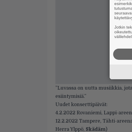
esimerkiks
tutustuma
seuraaval
käytettäv
Jotkin te
oikeutett
välilehdel
”Luvassa on uutta musiikkia, jot
esiintymisiä.”
Uudet konserttipäivät:
4.2.2022 Rovaniemi, Lappi-are
12.2.2022 Tampere, Tähti-areen
Herra Ylppö,
Skädäm
)