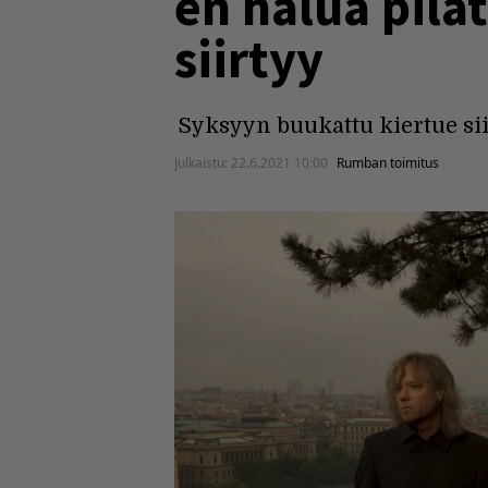
en halua pilat
siirtyy
Syksyyn buukattu kiertue sii
Julkaistu:
22.6.2021 10:00
Rumban toimitus