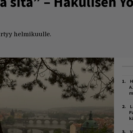
a sitä” – Hakulisen Yö
rtyy helmikuulle.
H
A
m
L
P
k
V