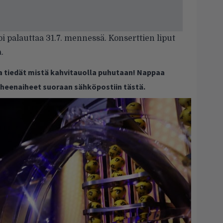
oi
palauttaa
31.7. mennessä. Konserttien liput
.
ja tiedät mistä kahvitauolla puhutaan! Nappaa
puheenaiheet suoraan sähköpostiin tästä.