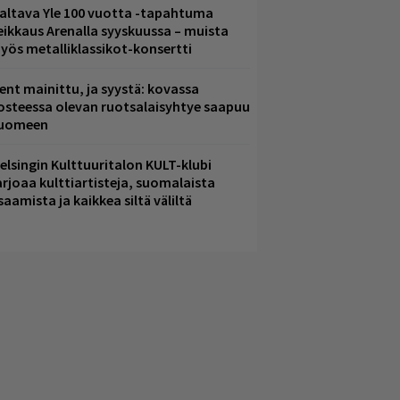
altava Yle 100 vuotta -tapahtuma
eikkaus Arenalla syyskuussa – muista
yös metalliklassikot-konsertti
ent mainittu, ja syystä: kovassa
osteessa olevan ruotsalaisyhtye saapuu
uomeen
elsingin Kulttuuritalon KULT-klubi
arjoaa kulttiartisteja, suomalaista
saamista ja kaikkea siltä väliltä