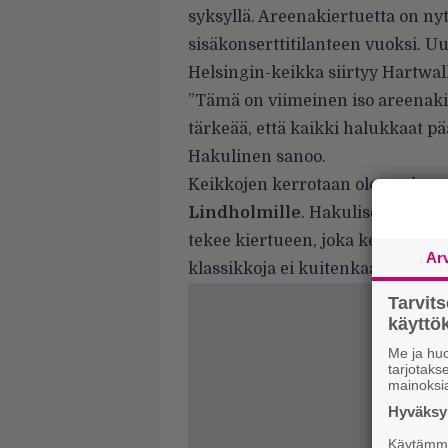
syksyllä. Areenakiertuetta on ny
sisäkonserttitilanteen vuoksi. U
Helsingin-keikka siirtyy Hartwalli
”Tämä on viimeinen iso areenakier
tärkeää, että kaikki halukkaat pä
Hakulinen sanoo.
Keikkojen kerrotaan olevan kun
Lindholmille
. Hakulisen mukaa
tekee kiertueen, joka keskittyy h
Ar
klassikkoja ei kuitenkaan ole oh
Tarvit
käytt
Me ja huo
tarjotak
mainoksi
Hyväksym
Käytämme 