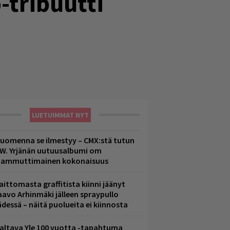
-tribuutti
LUETUIMMAT NYT
uomenna se ilmestyy – CMX:stä tutun
.W. Yrjänän uutuusalbumi om
ammuttimainen kokonaisuus
aittomasta graffitista kiinni jäänyt
aavo Arhinmäki jälleen spraypullo
ädessä – näitä puolueita ei kiinnosta
altava Yle 100 vuotta -tapahtuma