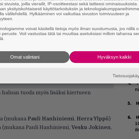
i sivuista, joilla vierailit, IP-osoitteestasi sekä laitteesi ominaisuuksista
an yksityiskohtaisesti käyttötarkoituksiin ja teknologiakumppaneihimm
H
la välilehdellä. Hylkääminen voi vaikuttaa sivuston toimivuuteen ja
A
yyteen.
m
knologiamme voivat käsitellä tietoja myös ilman suostumusta, jos niillä o
u peruste. Voit vastustaa tätä tai muuttaa asetuksiasi milloin tahansa se
L
lä.
P
k
Omat valintani
Hyväksyn kaikki
W
n
Tietosuojak
T
n
a haluan tuoda myös lisäksi kiertueen
M
M
ena (mukana
Pauli Hanhiniemi
,
Herra Ylppö
)
1
a (mukana Pauli Hanhiniemi,
Vesku Jokinen
,
i