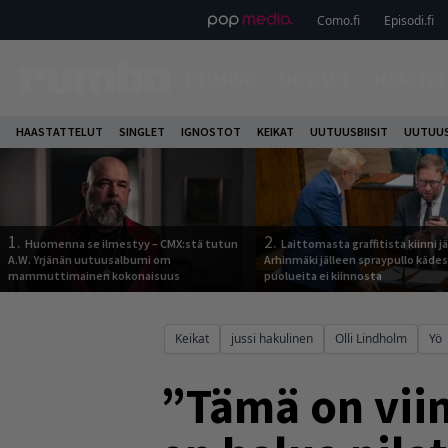
Como.fi
Episodi.fi
ETUSIVU
UUTISET
HAASTAT
HAASTATTELUT
SINGLET
IGNOSTOT
KEIKAT
UUTUUSBIISIT
UUTUUS
1.
2.
Huomenna se ilmestyy – CMX:stä tutun
Laittomasta graffitista kiinni 
A.W. Yrjänän uutuusalbumi om
Arhinmäki jälleen spraypullo kädes
mammuttimainen kokonaisuus
puolueita ei kiinnosta
Keikat
jussi hakulinen
Olli Lindholm
Yö
”Tämä on viim