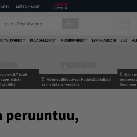
i.net
Leffatykki.com
Etsi
KIRJAUDU
UUTUUSVIDEOT
KUVAGALLERIAT
MUSIIKKIVIDEOT
LYRIIKKABLOGI
LIVE
AL
6.
italon KULT-klubi
Kent ma
5.
a, suomalaista
Äärimetallifestivaali Hyvinkäällä julkisti
nosteessa
ltä väliltä
esiintyjiä ensi vuodelle
Suomeen
a peruuntuu,