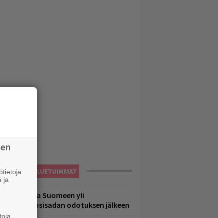
sen
LUETUIMMAT
tietoja
 ja
eezer palaa Suomeen yli
eljännesvuosisadan odotuksen jälkeen
toja