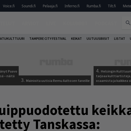
Voice.fi
Soundi.fi
Pelaaja.fi
Inferno.fi
Rumba.fi
Tilt.fi
Metel
TELUT
ARVIOT
LIVE
KOLUMNIT
PODCAST
ATUKULTTUURI
TAMPERE CITY FESTIVAL
KEIKAT
UUTUUSBIISIT
LISTAT
4.
jäänyt Paavo
Helsingin Kulttuur
sä – näitä
tarjoaa kulttiartistej
3.
Mainioita uutisia Remu Aaltosen faneille
osaamista ja kaikkea si
huippuodotettu keikk
ätetty Tanskassa: