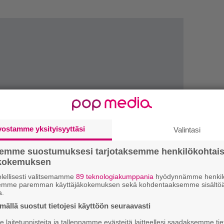
vostamme yksityisyyttäsi
Valintasi
semme suostumuksesi tarjotaksemme henkilökohtai
ökokemuksen
lellisesti valitsemamme
89 teknologiakumppania
hyödynnämme henkilö
semme paremman käyttäjäkokemuksen sekä kohdentaaksemme sisältöä
a.
W
ällä suostut tietojesi käyttöön seuraavasti
n
laitetunnisteita ja tallennamme evästeitä laitteellesi saadaksemme tie