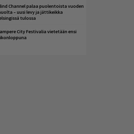
lind Channel palaa puolentoista vuoden
uolta – uusi levy ja jättikeikka
elsingissä tulossa
ampere City Festivalia vietetään ensi
iikonloppuna