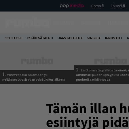
Como.fi
Episodi.fi
ETUSIVU
UUTISET
HAASTAT
STEELFEST
JYTÄKESÄ GO GO
HAASTATTELUT
SINGLET
IGNOSTOT
K
2.
Laittomasta graffitista kiinni 
1.
Weezer palaa Suomeen yli
Arhinmäki jälleen spraypullo kädes
neljännesvuosisadan odotuksen jälkeen
puolueita ei kiinnosta
Tämän illan 
esiintyjä pid