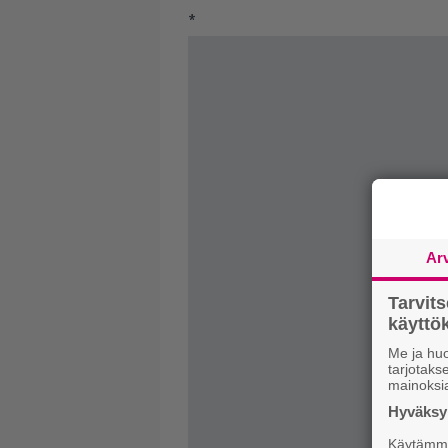
*
Ar
Tarvit
käytt
Me ja huo
tarjotak
mainoksi
Hyväksym
Käytämme 