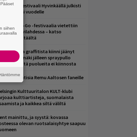
. Pääset
ärimetallifestivaali Hyvinkäällä julkisti
e
iintyjiä ensi vuodelle
ytäkesä Go-Go -festivaalia vietettiin
n siihen
elsingin Suvilahdessa – katso
uraavalla
uvagalleria täältä
aittomasta graffitista kiinni jäänyt
aavo Arhinmäki jälleen spraypullo
ädessä – näitä puolueita ei kiinnosta
äytäntömme
ainioita uutisia Remu Aaltosen faneille
elsingin Kulttuuritalon KULT-klubi
arjoaa kulttiartisteja, suomalaista
saamista ja kaikkea siltä väliltä
ent mainittu, ja syystä: kovassa
osteessa olevan ruotsalaisyhtye saapuu
uomeen