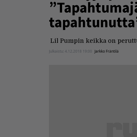
”Tapahtumajä
tapahtunutta
Lil Pumpin keikka on perutt
Julkaistu:
4.12.2018 19:00
Jarkko Fräntilä