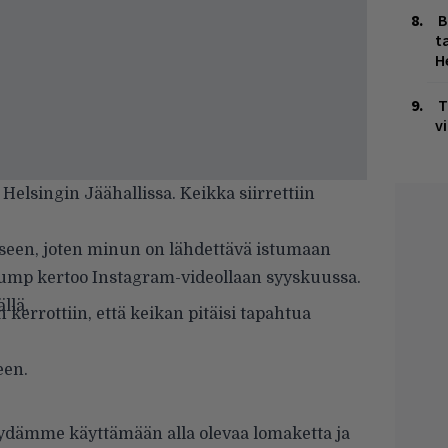
B
ta
H
T
v
 Helsingin Jäähallissa. Keikka siirrettiin
seen, joten minun on lähdettävä istumaan
ump kertoo Instagram-videollaan syyskuussa.
ällä
.
 kerrottiin, että keikan pitäisi tapahtua
een.
yydämme käyttämään alla olevaa lomaketta ja