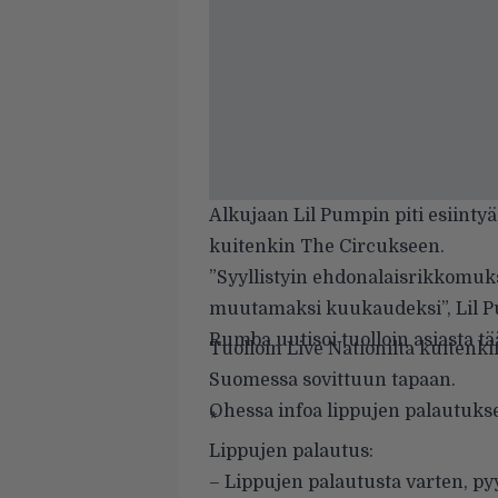
Alkujaan Lil Pumpin piti esiintyä
kuitenkin The Circukseen.
”Syyllistyin ehdonalaisrikkomuk
muutamaksi kuukaudeksi”, Lil P
Rumba uutisoi tuolloin asiasta
tä
Tuolloin Live Nationilta kuitenkin
Suomessa sovittuun tapaan.
Ohessa infoa lippujen palautuks
*
Lippujen palautus:
– Lippujen palautusta varten, p