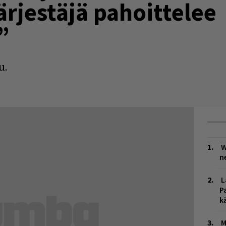
rjestäjä pahoittelee
”
u.
W
n
L
P
k
M