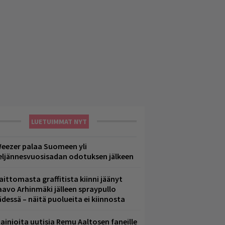
LUETUIMMAT NYT
eezer palaa Suomeen yli
eljännesvuosisadan odotuksen jälkeen
aittomasta graffitista kiinni jäänyt
aavo Arhinmäki jälleen spraypullo
ädessä – näitä puolueita ei kiinnosta
ainioita uutisia Remu Aaltosen faneille