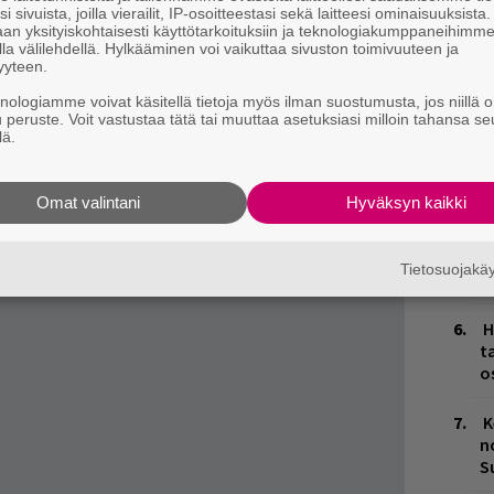
i sivuista, joilla vierailit, IP-osoitteestasi sekä laitteesi ominaisuuksista
Ä
an yksityiskohtaisesti käyttötarkoituksiin ja teknologiakumppaneihimm
es
la välilehdellä. Hylkääminen voi vaikuttaa sivuston toimivuuteen ja
yyteen.
ka on peruuntunut ”odottamattomien
J
knologiamme voivat käsitellä tietoja myös ilman suostumusta, jos niillä o
H
ote.
u peruste. Voit vastustaa tätä tai muuttaa asetuksiasi milloin tahansa se
k
lä.
Live Nation ja Blockfest pahoittelevat
alauttaa Ticketmasteriin.
L
Omat valintani
Hyväksyn kaikki
P
k
Tietosuojak
M
H
t
o
K
n
S