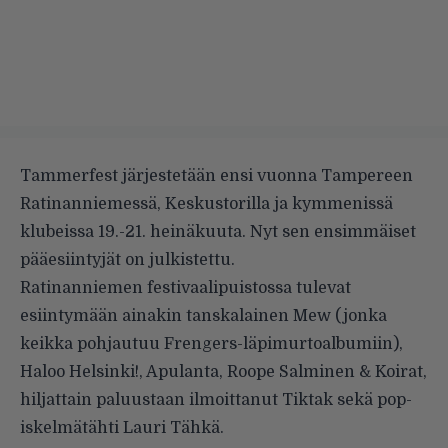
Tammerfest järjestetään ensi vuonna Tampereen
Ratinanniemessä, Keskustorilla ja kymmenissä
klubeissa 19.-21. heinäkuuta. Nyt sen ensimmäiset
pääesiintyjät on julkistettu.
Ratinanniemen festivaalipuistossa tulevat
esiintymään ainakin tanskalainen Mew (jonka
keikka pohjautuu Frengers-läpimurtoalbumiin),
Haloo Helsinki!, Apulanta, Roope Salminen & Koirat,
hiljattain paluustaan ilmoittanut Tiktak sekä pop-
iskelmätähti Lauri Tähkä.