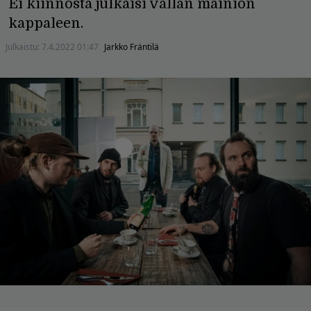
Ei kiinnosta julkaisi vallan mainion
kappaleen.
Julkaistu:
7.4.2022 01:47
Jarkko Fräntilä