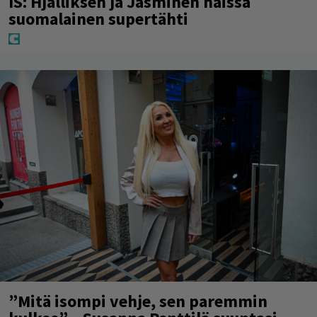
IS: Hjalliksen ja Jasminen häissä
suomalainen supertähti
”Mitä isompi vehje, sen paremmin