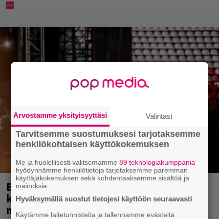
Arvostamme yksityisyyttäsi
Valintasi
Tarvitsemme suostumuksesi tarjotaksemme
henkilökohtaisen käyttökokemuksen
Me ja huolellisesti valitsemamme
89 teknologiakumppania
hyödynnämme henkilötietoja tarjotaksemme paremman
käyttäjäkokemuksen sekä kohdentaaksemme sisältöä ja
Eppu Normaali soitti viimeisen
mainoksia.
konserttinsa koskaan – Yle Areenassa
Hyväksymällä suostut tietojesi käyttöön seuraavasti
nyt dokumentti bändistä
Käytämme laitetunnisteita ja tallennamme evästeitä