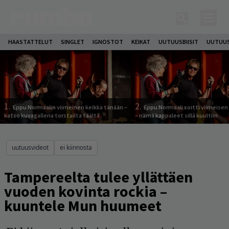
HAASTATTELUT
SINGLET
IGNOSTOT
KEIKAT
UUTUUSBIISIT
UUTUUS
1.
2.
Eppu Normaalin viimeinen keikka tänään –
Eppu Normaali soitti viimeisen
katso kuvagalleria torstailta täältä
– nämä kappaleet sillä kuultiin
uutuusvideot
ei kiinnosta
Tampereelta tulee yllättäen
vuoden kovinta rockia –
kuuntele Mun huumeet