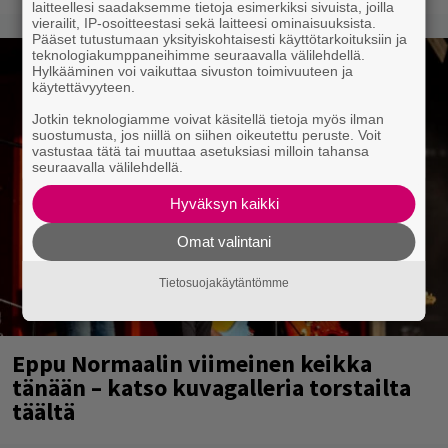
laitteellesi saadaksemme tietoja esimerkiksi sivuista, joilla
vierailit, IP-osoitteestasi sekä laitteesi ominaisuuksista.
Pääset tutustumaan yksityiskohtaisesti käyttötarkoituksiin ja
teknologiakumppaneihimme seuraavalla välilehdellä.
Hylkääminen voi vaikuttaa sivuston toimivuuteen ja
käytettävyyteen.
Jotkin teknologiamme voivat käsitellä tietoja myös ilman
suostumusta, jos niillä on siihen oikeutettu peruste. Voit
vastustaa tätä tai muuttaa asetuksiasi milloin tahansa
seuraavalla välilehdellä.
Hyväksyn kaikki
Omat valintani
Tietosuojakäytäntömme
Eppu Normaalin viimeinen keikka
tänään – katso kuvagalleria torstailta
täältä