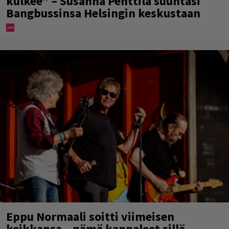
kulkee” – Susanna Penttilä suuntasi
Bangbussinsa Helsingin keskustaan
Eppu Normaali soitti viimeisen
keikkansa – nämä kappaleet sillä