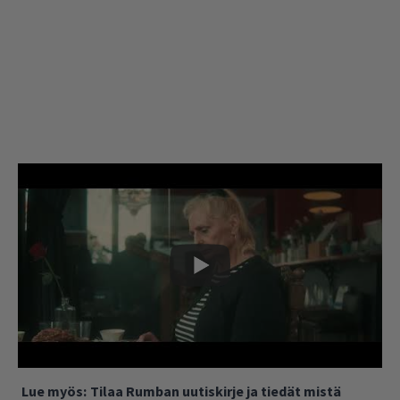
Lue myös:
Tilaa Rumban uutiskirje ja tiedät mistä