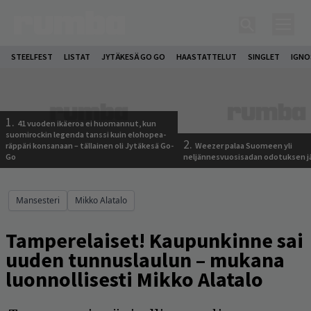
STEELFEST
LISTAT
JYTÄKESÄ GO GO
HAASTATTELUT
SINGLET
IGN
1.
41 vuoden ikäeroa ei huomannut, kun
suomirockin legenda tanssi kuin elohopea-
2.
räppäri konsanaan – tällainen oli Jytäkesä Go-
Weezer palaa Suomeen yli
Go
neljännesvuosisadan odotuksen j
Mansesteri
Mikko Alatalo
Tamperelaiset! Kaupunkinne sai
uuden tunnuslaulun – mukana
luonnollisesti Mikko Alatalo