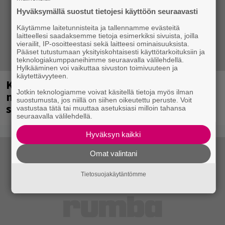
Hyväksymällä suostut tietojesi käyttöön seuraavasti
Käytämme laitetunnisteita ja tallennamme evästeitä
laitteellesi saadaksemme tietoja esimerkiksi sivuista, joilla
vierailit, IP-osoitteestasi sekä laitteesi ominaisuuksista.
Pääset tutustumaan yksityiskohtaisesti käyttötarkoituksiin ja
teknologiakumppaneihimme seuraavalla välilehdellä.
Hylkääminen voi vaikuttaa sivuston toimivuuteen ja
käytettävyyteen.
Kent mainittu, ja syystä: kovassa
Jotkin teknologiamme voivat käsitellä tietoja myös ilman
nosteessa olevan ruotsalaisyhtye
suostumusta, jos niillä on siihen oikeutettu peruste. Voit
saapuu Suomeen
vastustaa tätä tai muuttaa asetuksiasi milloin tahansa
seuraavalla välilehdellä.
Hyväksyn kaikki
Omat valintani
Tietosuojakäytäntömme