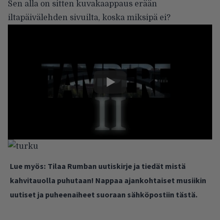
Sen alla on sitten kuvakaappaus erään
iltapäivälehden sivuilta, koska miksipä ei?
Lue myös:
Tilaa Rumban uutiskirje ja tiedät mistä
kahvitauolla puhutaan! Nappaa ajankohtaiset musiikin
uutiset ja puheenaiheet suoraan sähköpostiin tästä.