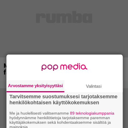
Mainioita uutisia Remu Aaltosen
faneille
Arvostamme yksityisyyttäsi
Valintasi
Tarvitsemme suostumuksesi tarjotaksemme
henkilökohtaisen käyttökokemuksen
Me ja huolellisesti valitsemamme
89 teknologiakumppania
hyödynnämme henkilötietoja tarjotaksemme paremman
käyttäjäkokemuksen sekä kohdentaaksemme sisältöä ja
mainoksia.