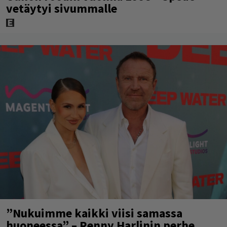
vetäytyi sivummalle
”Nukuimme kaikki viisi samassa
huoneessa” – Renny Harlinin perhe