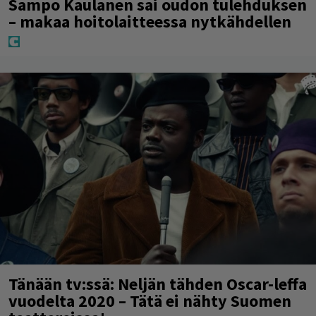
Sampo Kaulanen sai oudon tulehduksen
– makaa hoitolaitteessa nytkähdellen
Tänään tv:ssä: Neljän tähden Oscar-leffa
vuodelta 2020 – Tätä ei nähty Suomen