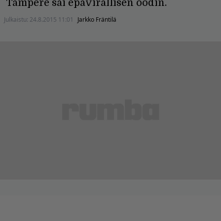
Tampere sai epävirallisen oodin.
Julkaistu:
24.8.2015 11:01
Jarkko Fräntilä