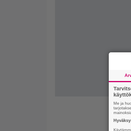
Ar
Tarvit
käytt
Me ja huo
tarjotak
mainoksi
Hyväksym
Käytämme 