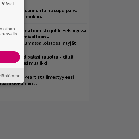
. Pääset
e
ampereella sunnuntaina superpäivä –
ämä artistit mukana
n siihen
ainio ohjelmatoimisto juhlii Helsingissä
uraavalla
0-vuotista taivaltaan –
lmaistapahtumassa loistoesiintyjät
lind Channel palasi tauolta – tältä
uulostaa uusi musiikki
äytäntömme
ushin Neail Peartista ilmestyy ensi
uussa dokumentti