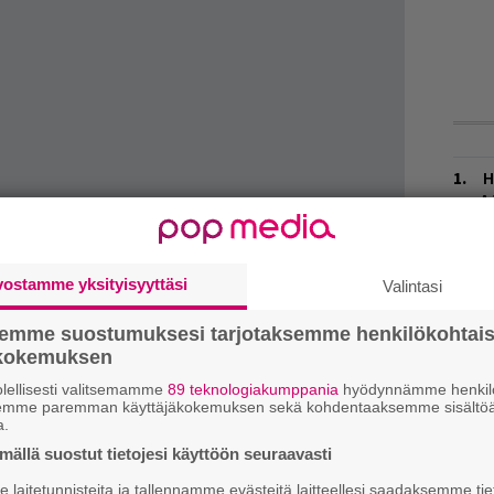
H
A
m
E
vostamme yksityisyyttäsi
Valintasi
–
semme suostumuksesi tarjotaksemme henkilökohtai
L
ökokemuksen
P
k
lellisesti valitsemamme
89 teknologiakumppania
hyödynnämme henkilö
semme paremman käyttäjäkokemuksen sekä kohdentaaksemme sisältöä
a.
V
ällä suostut tietojesi käyttöön seuraavasti
V
m
laitetunnisteita ja tallennamme evästeitä laitteellesi saadaksemme tie