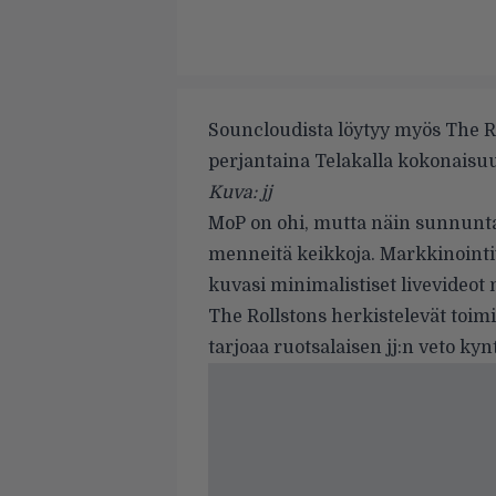
Souncloudista löytyy myös The R
perjantaina Telakalla kokonaisu
Kuva: jj
MoP
on ohi, mutta näin sunnuntai
menneitä keikkoja. Markkinointi
kuvasi minimalistiset livevideot
The Rollstons herkistelevät toim
tarjoaa ruotsalaisen jj:n veto kyn