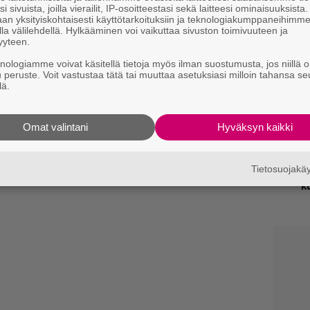
i sivuista, joilla vierailit, IP-osoitteestasi sekä laitteesi ominaisuuksista
an yksityiskohtaisesti käyttötarkoituksiin ja teknologiakumppaneihimm
T
la välilehdellä. Hylkääminen voi vaikuttaa sivuston toimivuuteen ja
n
yyteen.
knologiamme voivat käsitellä tietoja myös ilman suostumusta, jos niillä o
M
u peruste. Voit vastustaa tätä tai muuttaa asetuksiasi milloin tahansa se
1
lä.
i
AH, Monsters of Pop edition.
from
We Are
B
Omat valintani
Hyväksyn kaikki
k
Tietosuojak
R
k