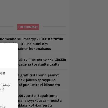
LUETUIMMAT
uomenna se ilmestyy – CMX:stä tutun
.W. Yrjänän uutuusalbumi om
ammuttimainen kokonaisuus
ppu Normaalin viimeinen keikka tänään
 katso kuvagalleria torstailta täältä
sen
aittomasta graffitista kiinni jäänyt
aavo Arhinmäki jälleen spraypullo
ädessä – näitä puolueita ei kiinnosta
tietoja
 ja
altava Yle 100 vuotta -tapahtuma
eikkaus Arenalla syyskuussa – muista
yös metalliklassikot-konsertti
toja