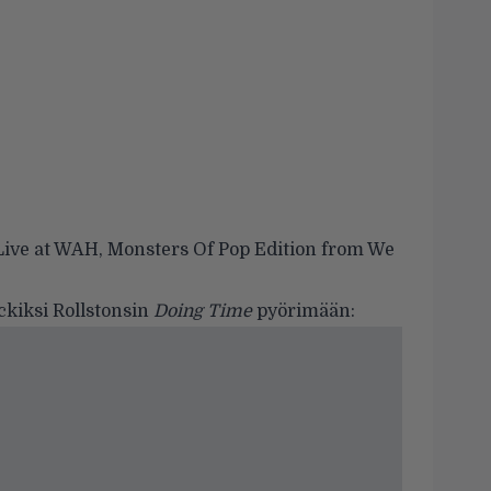
Live at WAH, Monsters Of Pop Edition
from
We
ackiksi Rollstonsin
Doing Time
pyörimään: