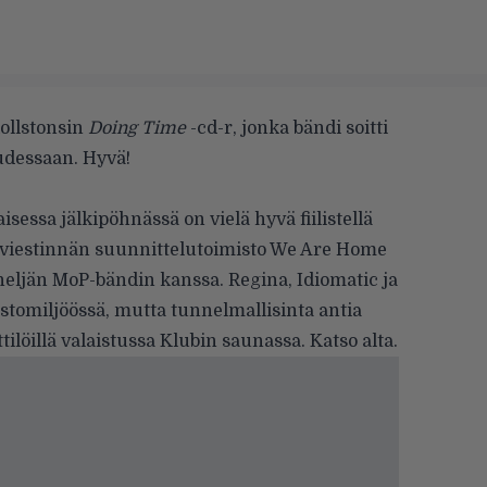
ollstonsin
Doing Time
-cd-r, jonka bändi soitti
udessaan. Hyvä!
sessa jälkipöhnässä on vielä hyvä fiilistellä
viestinnän suunnittelutoimisto
We Are Home
 neljän MoP-bändin kanssa. Regina, Idiomatic ja
istomiljöössä, mutta tunnelmallisinta antia
ttilöillä valaistussa Klubin saunassa. Katso alta.