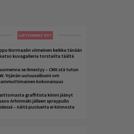
LUETUIMMAT NYT
ppu Normaalin viimeinen keikka tänään
 katso kuvagalleria torstailta täältä
uomenna se ilmestyy – CMX:stä tutun
.W. Yrjänän uutuusalbumi om
ammuttimainen kokonaisuus
aittomasta graffitista kiinni jäänyt
aavo Arhinmäki jälleen spraypullo
ädessä – näitä puolueita ei kiinnosta