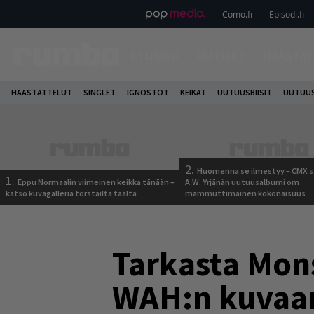
Como.fi
Episodi.fi
ETUSIVU
UUTISET
HAASTAT
HAASTATTELUT
SINGLET
IGNOSTOT
KEIKAT
UUTUUSBIISIT
UUTUUS
2.
Huomenna se ilmestyy – CMX:s
1.
Eppu Normaalin viimeinen keikka tänään –
A.W. Yrjänän uutuusalbumi om
katso kuvagalleria torstailta täältä
mammuttimainen kokonaisuus
Tarkasta Mons
WAH:n kuvaam