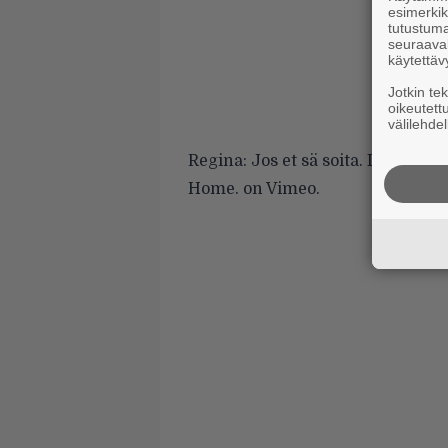
esimerkiks
tutustuma
seuraaval
käytettäv
Jotkin te
oikeutett
välilehdel
Regina: Jos et sä soita. Live at W
Home.
on
Vimeo
.