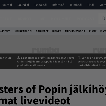
Voice.fi
Soundi.fi
Pelaaja.fi
Inferno.fi
Rumba.fi
Tilt.fi
Metel
TELUT
ARVIOT
LIVE
KOLUMNIT
PODCAST
VIDEOT
LYRIIKKABLOGI
BABYFACE
BIZNES
MUSIIKKIVIDEOT
FLOW
FLO
3.
4.
tä tutun
Laittomasta graffitista kiinni jäänyt Paavo
Valtava Yle 100 vu
Arhinmäki jälleen spraypullo kädessä – näitä
Veikkaus Arenalla syy
puolueita ei kiinnosta
metalliklassikot-kons
ters of Popin jälkihö
at livevideot