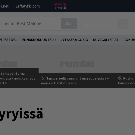
i.net
Leffatykki.com
Etsi
KIRJAUDU
W FESTIVAL
ENNAKKOKUUNTELU
JYTÄKESÄ GO GO
KUVAGALLERIAT
DOKUM
otta -tapahtuma
5.
6.
skuussa – muista myös
Tampereella sunnuntaina superpäivä –
Rushin 
ertti
nämä artistit mukana
kuussa d
yryissä