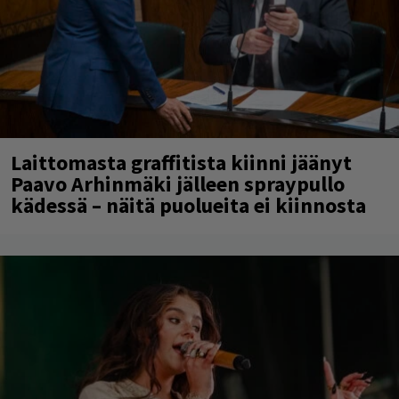
Laittomasta graffitista kiinni jäänyt
Paavo Arhinmäki jälleen spraypullo
kädessä – näitä puolueita ei kiinnosta