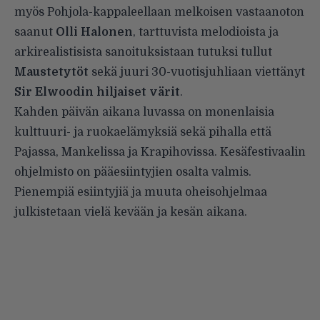
myös Pohjola-kappaleellaan melkoisen vastaanoton
saanut
Olli Halonen
, tarttuvista melodioista ja
arkirealistisista sanoituksistaan tutuksi tullut
Maustetytöt
sekä juuri 30-vuotisjuhliaan viettänyt
Sir Elwoodin hiljaiset värit
.
Kahden päivän aikana luvassa on monenlaisia
kulttuuri- ja ruokaelämyksiä sekä pihalla että
Pajassa, Mankelissa ja Krapihovissa. Kesäfestivaalin
ohjelmisto on pääesiintyjien osalta valmis.
Pienempiä esiintyjiä ja muuta oheisohjelmaa
julkistetaan vielä kevään ja kesän aikana.