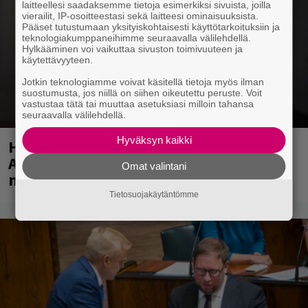
laitteellesi saadaksemme tietoja esimerkiksi sivuista, joilla
vierailit, IP-osoitteestasi sekä laitteesi ominaisuuksista.
Pääset tutustumaan yksityiskohtaisesti käyttötarkoituksiin ja
teknologiakumppaneihimme seuraavalla välilehdellä.
Hylkääminen voi vaikuttaa sivuston toimivuuteen ja
käytettävyyteen.
Jotkin teknologiamme voivat käsitellä tietoja myös ilman
suostumusta, jos niillä on siihen oikeutettu peruste. Voit
vastustaa tätä tai muuttaa asetuksiasi milloin tahansa
seuraavalla välilehdellä.
Hyväksyn kaikki
Huomenna se ilmestyy – CMX:stä tutun
A.W. Yrjänän uutuusalbumi om
Omat valintani
mammuttimainen kokonaisuus
Tietosuojakäytäntömme