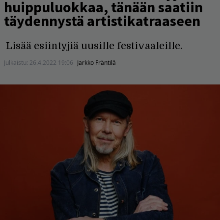
huippuluokkaa, tänään saatiin
täydennystä artistikatraaseen
Lisää esiintyjiä uusille festivaaleille.
Julkaistu:
26.4.2022 19:06
Jarkko Fräntilä