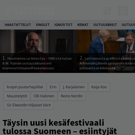
HAASTATTELUT
SINGLET
IGNOSTOT
KEIKAT
UUTUUSBIISIT
UUTUUS
1.
2.
Huomenna se ilmestyy – CMX:stä tutun
Laittomasta graffitista kiinni 
A.W. Yrjänän uutuusalbumi om
Arhinmäki jälleen spraypullo kädes
mammuttimainen kokonaisuus
puolueita ei kiinnosta
krapin puutarhajuhlat
Erin
J. Karjalainen
Kaija Koo
Maustetytöt
Olli Halonen
Reino Nordin
Sir Elwoodin Hiljaiset Värit
Täysin uusi kesäfestivaali
tulossa Suomeen – esiintyjät