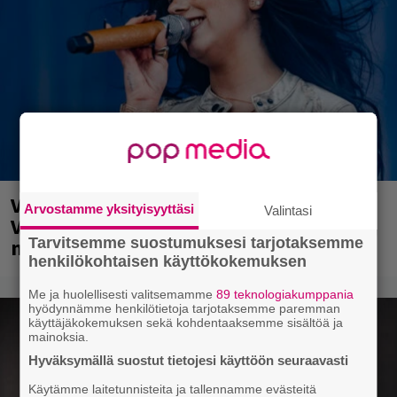
Valtava Yle 100 vuotta -tapahtuma
Arvostamme yksityisyyttäsi
Valintasi
Veikkaus Arenalla syyskuussa – muista
myös metalliklassikot-konsertti
Tarvitsemme suostumuksesi tarjotaksemme
henkilökohtaisen käyttökokemuksen
Me ja huolellisesti valitsemamme
89 teknologiakumppania
hyödynnämme henkilötietoja tarjotaksemme paremman
käyttäjäkokemuksen sekä kohdentaaksemme sisältöä ja
mainoksia.
Hyväksymällä suostut tietojesi käyttöön seuraavasti
Käytämme laitetunnisteita ja tallennamme evästeitä