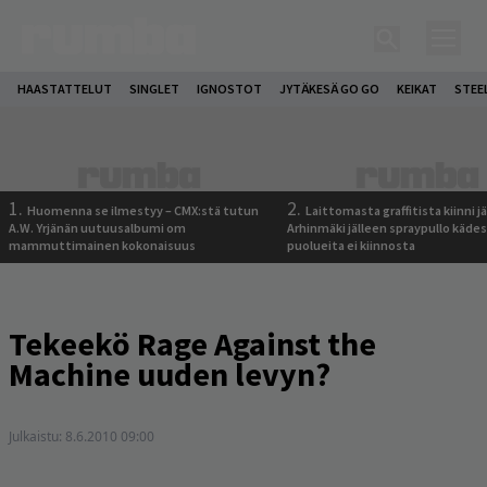
HAASTATTELUT
SINGLET
IGNOSTOT
JYTÄKESÄ GO GO
KEIKAT
STEE
1.
2.
Huomenna se ilmestyy – CMX:stä tutun
Laittomasta graffitista kiinni 
A.W. Yrjänän uutuusalbumi om
Arhinmäki jälleen spraypullo kädes
mammuttimainen kokonaisuus
puolueita ei kiinnosta
Tekeekö Rage Against the
Machine uuden levyn?
Julkaistu:
8.6.2010 09:00