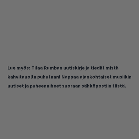
Lue myös:
Tilaa Rumban uutiskirje ja tiedät mistä
kahvitauolla puhutaan! Nappaa ajankohtaiset musiikin
uutiset ja puheenaiheet suoraan sähköpostiin tästä.