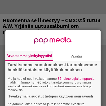
Huomenna se ilmestyy – CMX:stä tutun
A.W. Yrjänän uutuusalbumi om
mammuttimainen kokonaisuus
Arvostamme yksityisyyttäsi
Valintasi
Tarvitsemme suostumuksesi tarjotaksemme
henkilökohtaisen käyttökokemuksen
Me ja huolellisesti valitsemamme
89 teknologiakumppania
hyödynnämme henkilötietoja tarjotaksemme paremman
käyttäjäkokemuksen sekä kohdentaaksemme sisältöä ja
mainoksia.
Hyväksymällä suostut tietojesi käyttöön seuraavasti
Käytämme laitetunnisteita ja tallennamme evästeitä