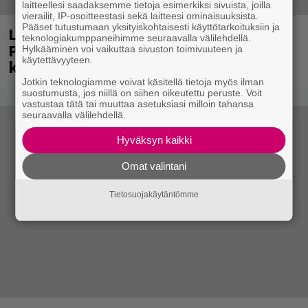
laitteellesi saadaksemme tietoja esimerkiksi sivuista, joilla
vierailit, IP-osoitteestasi sekä laitteesi ominaisuuksista.
Pääset tutustumaan yksityiskohtaisesti käyttötarkoituksiin ja
Laittomasta graffitista kiinni jäänyt
teknologiakumppaneihimme seuraavalla välilehdellä.
Paavo Arhinmäki jälleen spraypullo
Hylkääminen voi vaikuttaa sivuston toimivuuteen ja
käytettävyyteen.
kädessä – näitä puolueita ei kiinnosta
Jotkin teknologiamme voivat käsitellä tietoja myös ilman
suostumusta, jos niillä on siihen oikeutettu peruste. Voit
vastustaa tätä tai muuttaa asetuksiasi milloin tahansa
seuraavalla välilehdellä.
Hyväksyn kaikki
Omat valintani
Tietosuojakäytäntömme