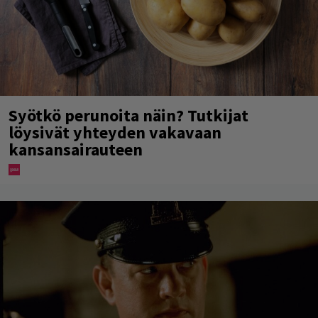
Syötkö perunoita näin? Tutkijat
löysivät yhteyden vakavaan
kansansairauteen