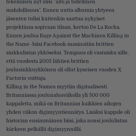
tekeminen nyt olisi ”aito ja todellinen
mahdollisuus”. Ennen uutta albumia yhtyeen
jäsenten tulisi kuitenkin saattaa nykyiset
projektinsa sopivaan tilaan, kertoo De La Rocha.
Ennen joulua Rage Against the Machinen
Killing in
the Name -biisi
Facebook-masinoitiin brittien
sinkkulistan ykköseksi. Tempaus oli vastaisku sille,
että vuodesta 2005 lähtien brittien
joulusinkkuykkönen oli ollut kyseisen vuoden X
Factorin voittaja.
Killing in the Namea myytiin digitaalisesti
Britanniassa joulunalusviikolla yli 500 000
kappaletta, mikä on Britannian kaikkien aikojen
yhden viikon digimyyntiennätys. Lisäksi kappale oli
historian ensimmäinen biisi, joka nousi joululistan
kärkeen pelkällä digimyynnillä.