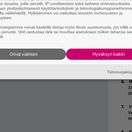
i sivuista, joilla vierailit, IP-osoitteestasi sekä laitteesi ominaisuuksista
L
an yksityiskohtaisesti käyttötarkoituksiin ja teknologiakumppaneihimm
me, että Trevor Scott Strnad on kuollut.
P
la välilehdellä. Hylkääminen voi vaikuttaa sivuston toimivuuteen ja
k
vien aikojen paimen, jota kaikki rakastivat.
yyteen.
akirja. Hän tykkäsi halata, kirjoittaa, ja hän
knologiamme voivat käsitellä tietoja myös ilman suostumusta, jos niillä o
W
u peruste. Voit vastustaa tätä tai muuttaa asetuksiasi milloin tahansa se
stä”, yhtye kertoi Facebookissa.
n
lä.
M
arkoitus esiintyä tänä kesänä Suomessa
Omat valintani
Hyväksyn kaikki
T
n
Tietosuojak
M
1
i
V
V
m
K