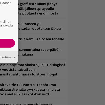
. Pääset
aittomasta graffitista kiinni jäänyt
e
aavo Arhinmäki jälleen spraypullo
ädessä – näitä puolueita ei kiinnosta
n siihen
eezer palaa Suomeen yli
uraavalla
eljännesvuosisadan odotuksen jälkeen
ainioita uutisia Remu Aaltosen faneille
ampereella sunnuntaina superpäivä –
ämä artistit mukana
äytäntömme
ainio ohjelmatoimisto juhlii Helsingissä
0-vuotista taivaltaan –
lmaistapahtumassa loistoesiintyjät
altava Yle 100 vuotta -tapahtuma
eikkaus Arenalla syyskuussa – muista
yös metalliklassikot-konsertti
ent mainittu, ja syystä: kovassa