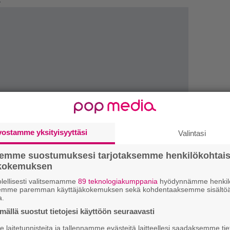
.
vostamme yksityisyyttäsi
Valintasi
semme suostumuksesi tarjotaksemme henkilökohtai
ökokemuksen
lellisesti valitsemamme
89 teknologiakumppania
hyödynnämme henkilö
semme paremman käyttäjäkokemuksen sekä kohdentaaksemme sisältöä
H
a.
A
ällä suostut tietojesi käyttöön seuraavasti
m
laitetunnisteita ja tallennamme evästeitä laitteellesi saadaksemme tie