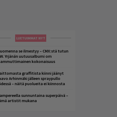
LUETUIMMAT NYT
uomenna se ilmestyy – CMX:stä tutun
.W. Yrjänän uutuusalbumi om
ammuttimainen kokonaisuus
aittomasta graffitista kiinni jäänyt
aavo Arhinmäki jälleen spraypullo
ädessä – näitä puolueita ei kiinnosta
ampereella sunnuntaina superpäivä –
ämä artistit mukana