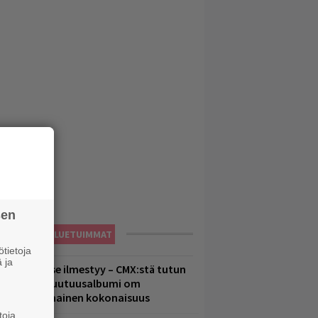
sen
LUETUIMMAT
tietoja
 ja
uomenna se ilmestyy – CMX:stä tutun
.W. Yrjänän uutuusalbumi om
ammuttimainen kokonaisuus
toja