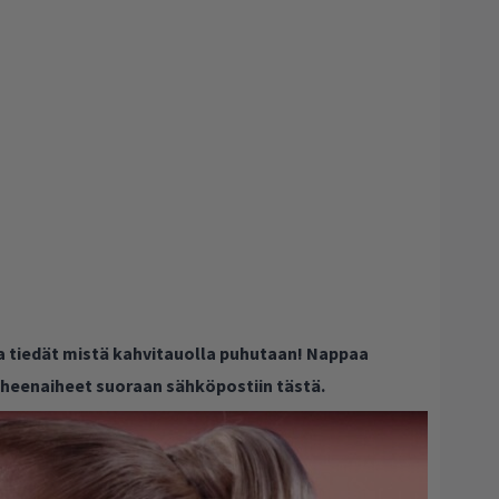
ja tiedät mistä kahvitauolla puhutaan! Nappaa
puheenaiheet suoraan sähköpostiin tästä.