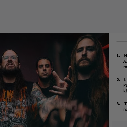
H
A
m
L
P
k
T
n