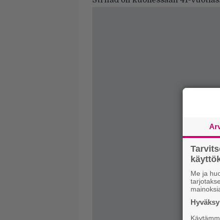
Strnad oli kuollessaan 41-vuotias
Ar
Tarvit
käytt
Me ja huo
tarjotak
mainoksi
Hyväksym
Käytämme 