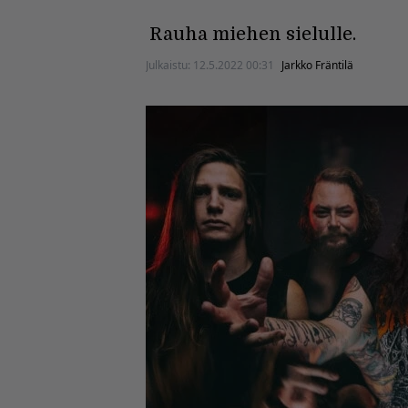
Rauha miehen sielulle.
Julkaistu:
12.5.2022 00:31
Jarkko Fräntilä