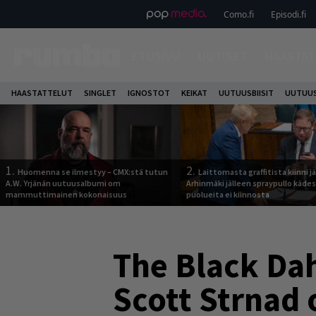
Como.fi
Episodi.fi
ETUSIVU
UUTISET
HAASTAT
HAASTATTELUT
SINGLET
IGNOSTOT
KEIKAT
UUTUUSBIISIT
UUTUUS
1.
2.
Huomenna se ilmestyy – CMX:stä tutun
Laittomasta graffitista kiinni 
A.W. Yrjänän uutuusalbumi om
Arhinmäki jälleen spraypullo kädes
mammuttimainen kokonaisuus
puolueita ei kiinnosta
The Black Dah
Scott Strnad 