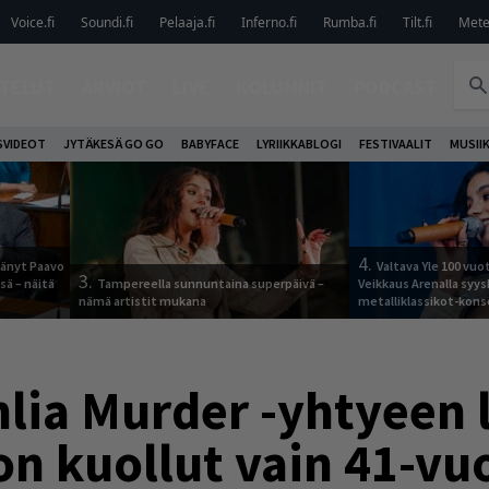
Voice.fi
Soundi.fi
Pelaaja.fi
Inferno.fi
Rumba.fi
Tilt.fi
Metel
TELUT
ARVIOT
LIVE
KOLUMNIT
PODCAST
VIDEOT
JYTÄKESÄ GO GO
BABYFACE
LYRIIKKABLOGI
FESTIVAALIT
MUSII
4.
jäänyt Paavo
Valtava Yle 100 vu
3.
sä – näitä
Tampereella sunnuntaina superpäivä –
Veikkaus Arenalla syy
nämä artistit mukana
metalliklassikot-kons
lia Murder -yhtyeen 
on kuollut vain 41-vu