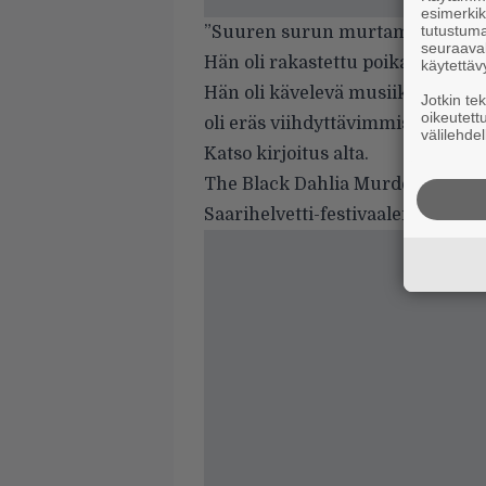
esimerkiks
tutustuma
”Suuren surun murtamana kerrom
seuraaval
Hän oli rakastettu poika, veli, hy
käytettäv
Hän oli kävelevä musiikin tietosan
Jotkin te
oikeutett
oli eräs viihdyttävimmistä ihmisi
välilehdel
Katso kirjoitus alta.
The Black Dahlia Murderin oli t
Saarihelvetti-festivaaleilla.