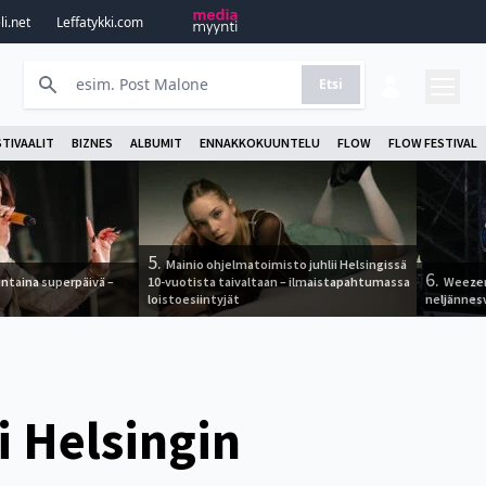
i.net
Leffatykki.com
Etsi
STIVAALIT
BIZNES
ALBUMIT
ENNAKKOKUUNTELU
FLOW
FLOW FESTIVAL
5.
Mainio ohjelmatoimisto juhlii Helsingissä
6.
ntaina superpäivä –
10-vuotista taivaltaan – ilmaistapahtumassa
Weezer
loistoesiintyjät
neljännes
i Helsingin