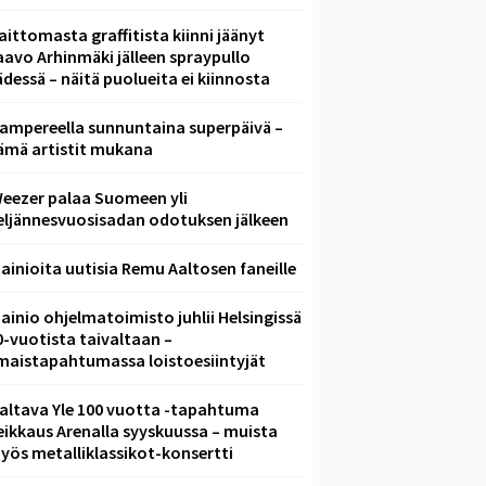
aittomasta graffitista kiinni jäänyt
aavo Arhinmäki jälleen spraypullo
ädessä – näitä puolueita ei kiinnosta
ampereella sunnuntaina superpäivä –
ämä artistit mukana
eezer palaa Suomeen yli
eljännesvuosisadan odotuksen jälkeen
ainioita uutisia Remu Aaltosen faneille
ainio ohjelmatoimisto juhlii Helsingissä
0-vuotista taivaltaan –
lmaistapahtumassa loistoesiintyjät
altava Yle 100 vuotta -tapahtuma
eikkaus Arenalla syyskuussa – muista
yös metalliklassikot-konsertti