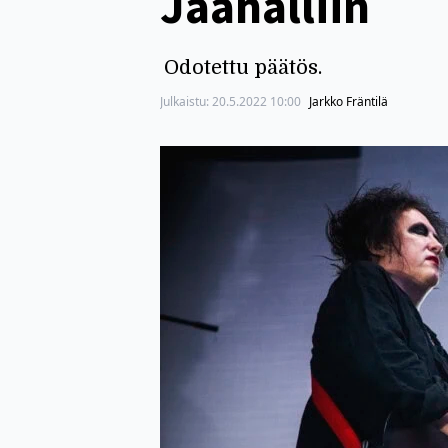
Jäähalliin
Odotettu päätös.
Julkaistu:
20.5.2022 10:00
Jarkko Fräntilä