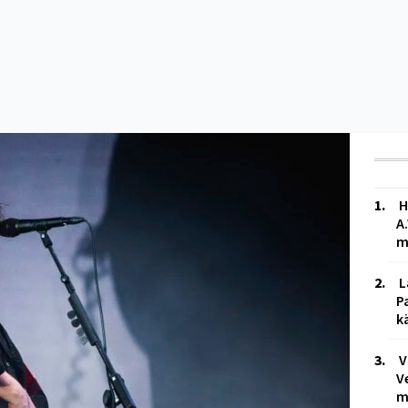
H
A
m
L
P
k
V
V
m