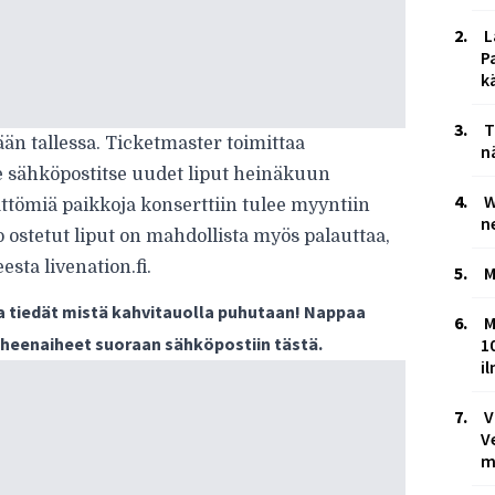
L
P
k
T
ään tallessa. Ticketmaster toimittaa
n
le sähköpostitse uudet liput heinäkuun
W
ömiä paikkoja konserttiin tulee myyntiin
n
 ostetut liput on mahdollista myös palauttaa,
sta livenation.fi.
M
ja tiedät mistä kahvitauolla puhutaan! Nappaa
M
puheenaiheet suoraan sähköpostiin tästä.
1
i
V
V
m