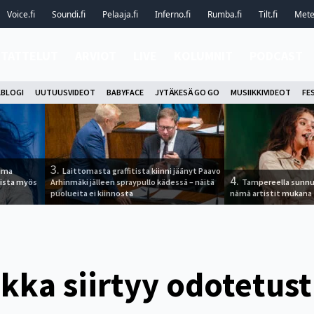
Voice.fi
Soundi.fi
Pelaaja.fi
Inferno.fi
Rumba.fi
Tilt.fi
Metel
STATTELUT
ARVIOT
LIVE
KOLUMNIT
PODCAST
ABLOGI
UUTUUSVIDEOT
BABYFACE
JYTÄKESÄ GO GO
MUSIIKKIVIDEOT
FE
3.
tuma
Laittomasta graffitista kiinni jäänyt Paavo
4.
uista myös
Arhinmäki jälleen spraypullo kädessä – näitä
Tampereella sunnu
puolueita ei kiinnosta
nämä artistit mukana
kka siirtyy odotetust