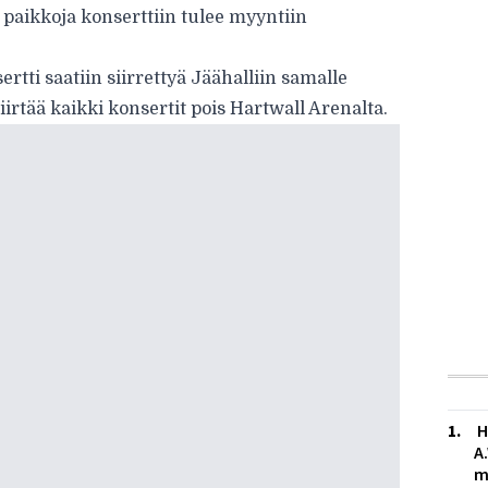
 paikkoja konserttiin tulee myyntiin
rtti saatiin siirrettyä Jäähalliin samalle
iirtää kaikki konsertit pois Hartwall Arenalta.
H
A
m