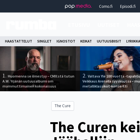
Como.fi
Episodi.fi
ETUSIVU
UUTISET
HAA
HAASTATTELUT
SINGLET
IGNOSTOT
KEIKAT
UUTUUSBIISIT
LYRIIKK
1.
2.
Huomenna se ilmestyy – CMX:stä tutun
Valtava Yle 100 vuotta -tapah
A.W. Yrjänän uutuusalbumi om
Veikkaus Arenalla syyskuussa – m
mammuttimainen kokonaisuus
metalliklassikot-konsertti
The Cure
The Curen kei