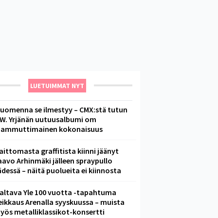
LUETUIMMAT NYT
uomenna se ilmestyy – CMX:stä tutun
.W. Yrjänän uutuusalbumi om
ammuttimainen kokonaisuus
aittomasta graffitista kiinni jäänyt
aavo Arhinmäki jälleen spraypullo
ädessä – näitä puolueita ei kiinnosta
altava Yle 100 vuotta -tapahtuma
eikkaus Arenalla syyskuussa – muista
yös metalliklassikot-konsertti