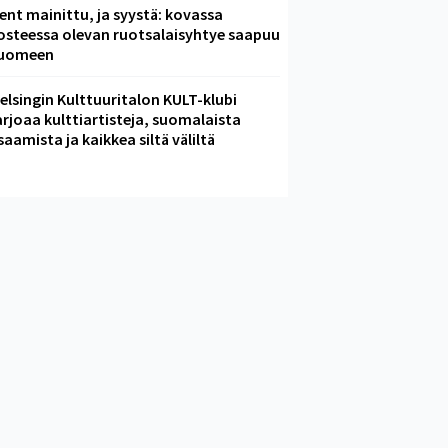
ent mainittu, ja syystä: kovassa
osteessa olevan ruotsalaisyhtye saapuu
uomeen
elsingin Kulttuuritalon KULT-klubi
arjoaa kulttiartisteja, suomalaista
saamista ja kaikkea siltä väliltä