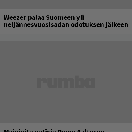
Weezer palaa Suomeen yli
neljännesvuosisadan odotuksen jälkeen
Mainioita uutisia Remu Aaltosen