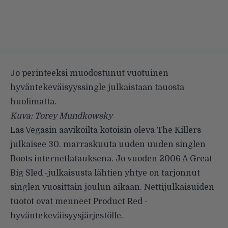
Jo perinteeksi muodostunut vuotuinen
hyväntekeväisyyssingle julkaistaan tauosta
huolimatta.
Kuva: Torey Mundkowsky
Las Vegasin aavikoilta kotoisin oleva
The Killers
julkaisee 30. marraskuuta uuden uuden singlen
Boots
internetlatauksena. Jo vuoden 2006
A Great
Big Sled
-julkaisusta lähtien yhtye on tarjonnut
singlen vuosittain joulun aikaan. Nettijulkaisuiden
tuotot ovat menneet
Product Red
-
hyväntekeväisyysjärjestölle.