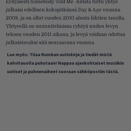
Erityisesti
Somebody Told Me
-hitistä tuttu yhtye
julkaisi edellisen kokopitkänsä
Day & Age
vuonna
2008, ja on ollut vuoden 2010 alusta lähtien tauolla.
Yhtyeellä on suunnitelmissa ryhtyä uuden levyn
tekoon vuoden 2011 aikana, ja levyä voidaan odottaa
julkaistavaksi sitä seuraavana vuonna.
Lue myös:
Tilaa Rumban uutiskirje ja tiedät mistä
kahvitauolla puhutaan! Nappaa ajankohtaiset musiikin
uutiset ja puheenaiheet suoraan sähköpostiin tästä.