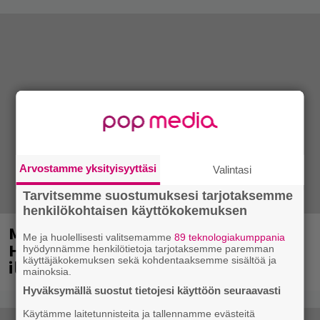
Arvostamme yksityisyyttäsi
Valintasi
Tarvitsemme suostumuksesi tarjotaksemme
henkilökohtaisen käyttökokemuksen
Mainio ohjelmatoimisto juhlii
Me ja huolellisesti valitsemamme
89 teknologiakumppania
Helsingissä 10-vuotista taivaltaan –
hyödynnämme henkilötietoja tarjotaksemme paremman
käyttäjäkokemuksen sekä kohdentaaksemme sisältöä ja
ilmaistapahtumassa loistoesiintyjät
mainoksia.
Hyväksymällä suostut tietojesi käyttöön seuraavasti
Käytämme laitetunnisteita ja tallennamme evästeitä