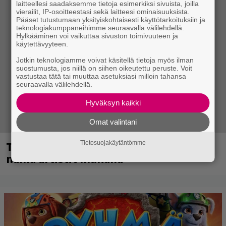
laitteellesi saadaksemme tietoja esimerkiksi sivuista, joilla
vierailit, IP-osoitteestasi sekä laitteesi ominaisuuksista.
Pääset tutustumaan yksityiskohtaisesti käyttötarkoituksiin ja
teknologiakumppaneihimme seuraavalla välilehdellä.
Hylkääminen voi vaikuttaa sivuston toimivuuteen ja
käytettävyyteen.
Jotkin teknologiamme voivat käsitellä tietoja myös ilman
suostumusta, jos niillä on siihen oikeutettu peruste. Voit
vastustaa tätä tai muuttaa asetuksiasi milloin tahansa
seuraavalla välilehdellä.
Hyväksyn kaikki
Omat valintani
Tampereella sunnuntaina superpäivä –
Tietosuojakäytäntömme
nämä artistit mukana