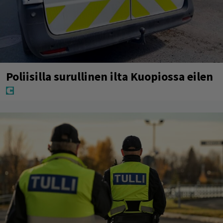
Poliisilla surullinen ilta Kuopiossa eilen