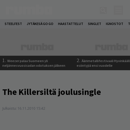
STEELFEST
JYTÄKESÄ GO GO
HAASTATTELUT
SINGLET
IGNOSTOT
T
1.
2.
Weezer palaa Suomeen yli
Äärimetallifestivaali Hyvinkäällä
neljännesvuosisadan odotuksen jälkeen
esiintyjiä ensi vuodelle
The Killersiltä joulusingle
Julkaistu:
16.11.2010 15:42