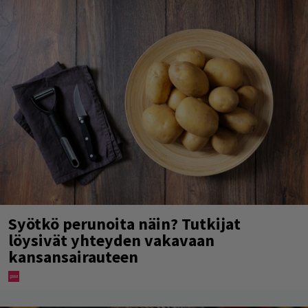
Syötkö perunoita näin? Tutkijat
löysivät yhteyden vakavaan
kansansairauteen