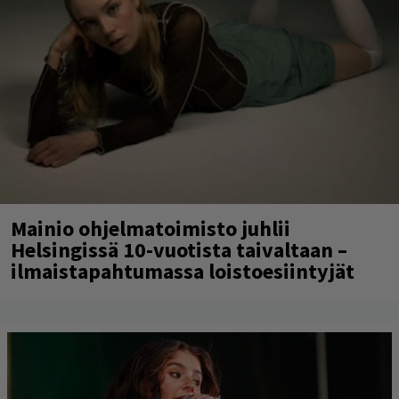
Mainio ohjelmatoimisto juhlii
Helsingissä 10-vuotista taivaltaan –
ilmaistapahtumassa loistoesiintyjät