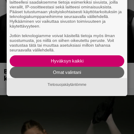
laitteellesi saadaksemme tietoja esimerkiksi sivuista, joilla
vierailit, IP-osoitteestasi sekä laitteesi ominaisuuksista.
Pääset tutustumaan yksityiskohtaisesti käyttötarkoituksiin ja
teknologiakumppaneihimme seuraavalla välilehdellä.
Hylkääminen voi vaikuttaa sivuston toimivuuteen ja
käytettävyyteen.
Jotkin teknologiamme voivat käsitellä tietoja myös ilman
suostumusta, jos niillä on siihen oikeutettu peruste. Voit
vastustaa tätä tai muuttaa asetuksiasi milloin tahansa
seuraavalla välilehdellä.
Hyväksyn kaikki
Blind Channel palasi tauolta – tältä
Omat valintani
kuulostaa uusi musiikki
Tietosuojakäytäntömme