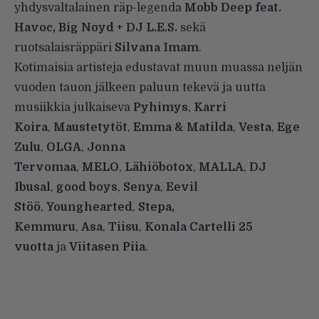
yhdysvaltalainen räp-legenda
Mobb Deep feat.
Havoc, Big Noyd + DJ L.E.S.
sekä
ruotsalaisräppäri
Silvana Imam
.
Kotimaisia artisteja edustavat muun muassa neljän
vuoden tauon jälkeen paluun tekevä ja uutta
musiikkia julkaiseva
Pyhimys
,
Karri
Koira
,
Maustetytöt
,
Emma & Matilda
,
Vesta
,
Ege
Zulu
,
OLGA
,
Jonna
Tervomaa
,
MELO
,
Lähiöbotox
,
MALLA
,
DJ
Ibusal
,
good boys
,
Senya
,
Eevil
Stöö
,
Younghearted
,
Stepa,
Kemmuru
,
Asa
,
Tiisu
,
Konala Cartelli 25
vuotta
ja
Viitasen Piia
.