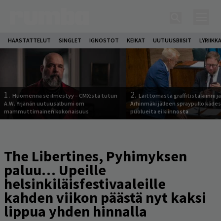
HAASTATTELUT
SINGLET
IGNOSTOT
KEIKAT
UUTUUSBIISIT
LYRIIKK
1.
2.
Huomenna se ilmestyy – CMX:stä tutun
Laittomasta graffitista kiinni 
A.W. Yrjänän uutuusalbumi om
Arhinmäki jälleen spraypullo kädes
mammuttimainen kokonaisuus
puolueita ei kiinnosta
The Libertines, Pyhimyksen
paluu… Upeille
helsinkiläisfestivaaleille
kahden viikon päästä nyt kaksi
lippua yhden hinnalla