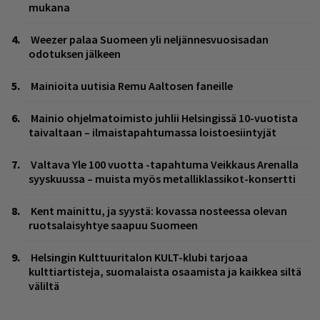
mukana
Weezer palaa Suomeen yli neljännesvuosisadan
odotuksen jälkeen
Mainioita uutisia Remu Aaltosen faneille
Mainio ohjelmatoimisto juhlii Helsingissä 10-vuotista
taivaltaan – ilmaistapahtumassa loistoesiintyjät
Valtava Yle 100 vuotta -tapahtuma Veikkaus Arenalla
syyskuussa – muista myös metalliklassikot-konsertti
Kent mainittu, ja syystä: kovassa nosteessa olevan
ruotsalaisyhtye saapuu Suomeen
Helsingin Kulttuuritalon KULT-klubi tarjoaa
kulttiartisteja, suomalaista osaamista ja kaikkea siltä
väliltä