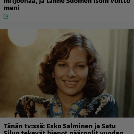
miljoonaa, ja tänne Suomen isoin voitto
meni
Tänän tv:ssä: Esko Salminen ja Satu
Silvo tekevät hienot pääroolit vuoden