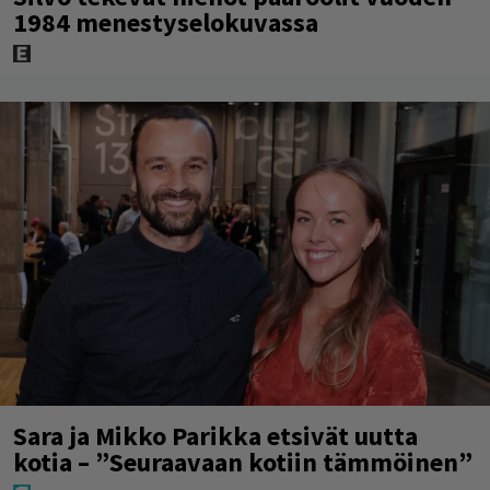
1984 menestyselokuvassa
Sara ja Mikko Parikka etsivät uutta
kotia – ”Seuraavaan kotiin tämmöinen”