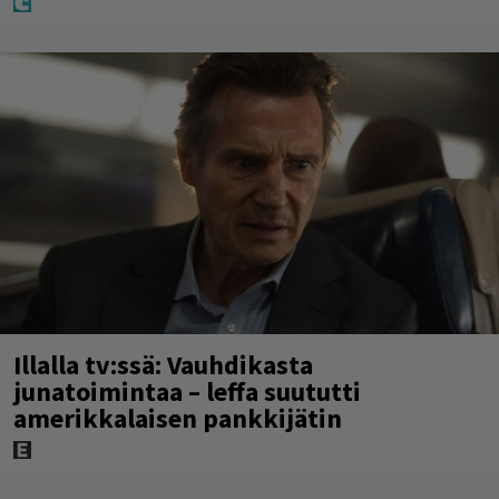
Illalla tv:ssä: Vauhdikasta
junatoimintaa – leffa suututti
amerikkalaisen pankkijätin