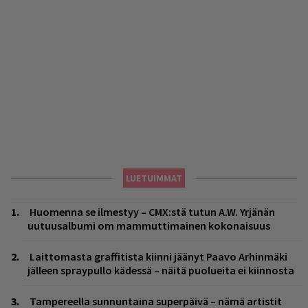
LUETUIMMAT
Huomenna se ilmestyy – CMX:stä tutun A.W. Yrjänän
uutuusalbumi om mammuttimainen kokonaisuus
Laittomasta graffitista kiinni jäänyt Paavo Arhinmäki
jälleen spraypullo kädessä – näitä puolueita ei kiinnosta
Tampereella sunnuntaina superpäivä – nämä artistit