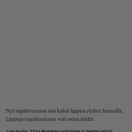
Nyt tapahtumaan saa kaksi lippua yhden hinnalla.
Lippuja tapahtumaan voit ostaa
täältä
.
Lue myös:
Tilaa Rumban uutiskirje ja tiedät mistä