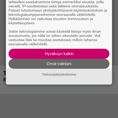
laitteellesi saadaksemme tietoja esimerkiksi sivuista, joilla
vierailit, IP-osoitteestasi sekä laitteesi ominaisuuksista.
Pääset tutustumaan yksityiskohtaisesti käyttötarkoituksiin ja
teknologiakumppaneihimme seuraavalla välilehdellä.
Hylkääminen voi vaikuttaa sivuston toimivuuteen ja
käytettävyyteen.
Jotkin teknologiamme voivat käsitellä tietoja myös ilman
suostumusta, jos niillä on siihen oikeutettu peruste. Voit
vastustaa tätä tai muuttaa asetuksiasi milloin tahansa
seuraavalla välilehdellä.
Hyväksyn kaikki
Omat valintani
Tampereella sunnuntaina superpäivä –
Tietosuojakäytäntömme
nämä artistit mukana