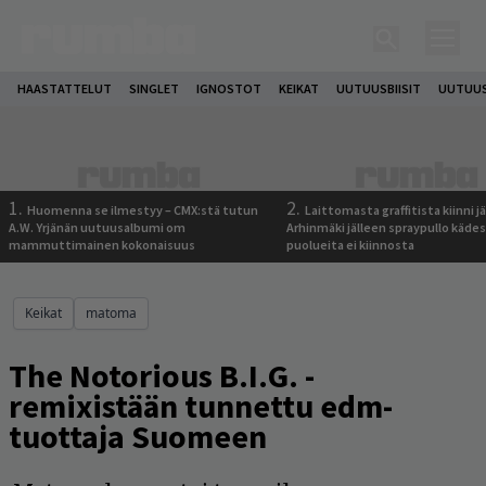
HAASTATTELUT
SINGLET
IGNOSTOT
KEIKAT
UUTUUSBIISIT
UUTUUS
1.
2.
Huomenna se ilmestyy – CMX:stä tutun
Laittomasta graffitista kiinni 
A.W. Yrjänän uutuusalbumi om
Arhinmäki jälleen spraypullo kädes
mammuttimainen kokonaisuus
puolueita ei kiinnosta
Keikat
matoma
The Notorious B.I.G. -
remixistään tunnettu edm-
tuottaja Suomeen