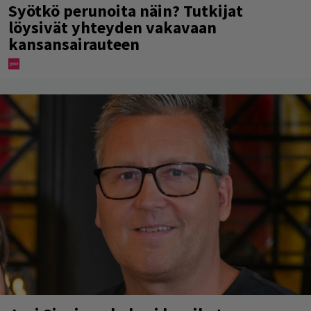
Syötkö perunoita näin? Tutkijat
löysivät yhteyden vakavaan
kansansairauteen