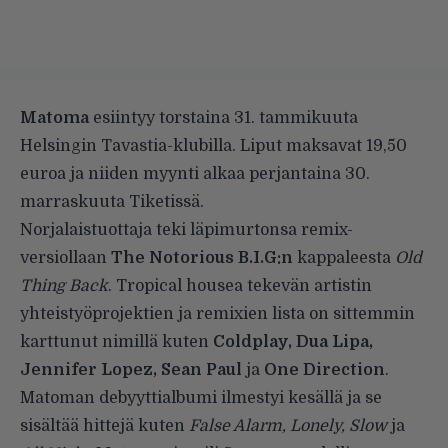
Matoma
esiintyy torstaina 31. tammikuuta
Helsingin Tavastia-klubilla. Liput maksavat 19,50
euroa ja niiden myynti alkaa perjantaina 30.
marraskuuta Tiketissä.
Norjalaistuottaja teki läpimurtonsa remix-
versiollaan
The Notorious B.I.G:n
kappaleesta
Old
Thing Back
. Tropical housea tekevän artistin
yhteistyöprojektien ja remixien lista on sittemmin
karttunut nimillä kuten
Coldplay, Dua Lipa,
Jennifer Lopez, Sean Paul
ja
One Direction
.
Matoman debyyttialbumi ilmestyi kesällä ja se
sisältää hittejä kuten
False Alarm, Lonely, Slow
ja