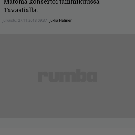
Matoma konsertoi tammikuussa
Tavastialla.
Julkaistu:
27.11.2018 09:37
Jukka Hätinen