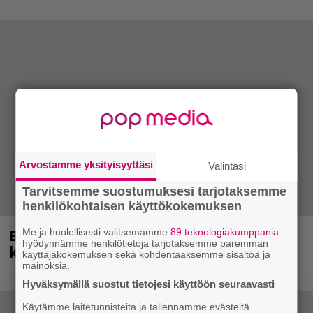
Arvostamme yksityisyyttäsi
Valintasi
Tarvitsemme suostumuksesi tarjotaksemme
henkilökohtaisen käyttökokemuksen
Blind Channel palasi tauolta – tältä
Me ja huolellisesti valitsemamme
89 teknologiakumppania
hyödynnämme henkilötietoja tarjotaksemme paremman
kuulostaa uusi musiikki
käyttäjäkokemuksen sekä kohdentaaksemme sisältöä ja
mainoksia.
Hyväksymällä suostut tietojesi käyttöön seuraavasti
Käytämme laitetunnisteita ja tallennamme evästeitä