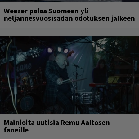
Weezer palaa Suomeen yli
neljännesvuosisadan odotuksen jälkeen
Mainioita uutisia Remu Aaltosen
faneille