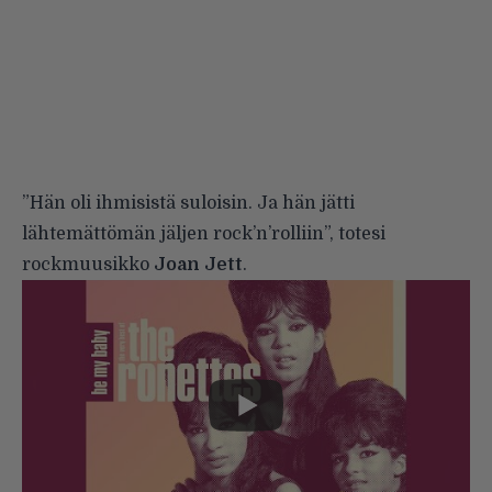
”Hän oli ihmisistä suloisin. Ja hän jätti
lähtemättömän jäljen rock’n’rolliin”,
totesi
rockmuusikko
Joan Jett
.