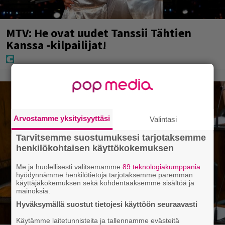
MTV: He ovat uudet Tanssii Tähtien
Kanssa -kilpailijat!
Arvostamme yksityisyyttäsi
Valintasi
Tarvitsemme suostumuksesi tarjotaksemme
henkilökohtaisen käyttökokemuksen
Me ja huolellisesti valitsemamme
89 teknologiakumppania
hyödynnämme henkilötietoja tarjotaksemme paremman
käyttäjäkokemuksen sekä kohdentaaksemme sisältöä ja
mainoksia.
Hyväksymällä suostut tietojesi käyttöön seuraavasti
Käytämme laitetunnisteita ja tallennamme evästeitä