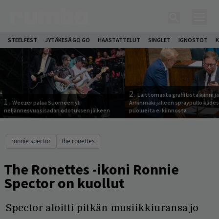
STEELFEST
JYTÄKESÄ GO GO
HAASTATTELUT
SINGLET
IGNOSTOT
K
2.
Laittomasta graffitista kiinni 
1.
Weezer palaa Suomeen yli
Arhinmäki jälleen spraypullo kädes
neljännesvuosisadan odotuksen jälkeen
puolueita ei kiinnosta
ronnie spector
the ronettes
The Ronettes -ikoni Ronnie
Spector on kuollut
Spector aloitti pitkän musiikkiuransa jo