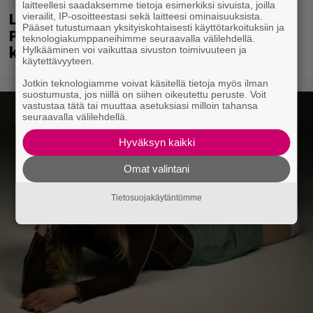
laitteellesi saadaksemme tietoja esimerkiksi sivuista, joilla
Laittomasta graffitista kiinni jäänyt
vierailit, IP-osoitteestasi sekä laitteesi ominaisuuksista.
Pääset tutustumaan yksityiskohtaisesti käyttötarkoituksiin ja
Paavo Arhinmäki jälleen spraypullo
teknologiakumppaneihimme seuraavalla välilehdellä.
kädessä – näitä puolueita ei kiinnosta
Hylkääminen voi vaikuttaa sivuston toimivuuteen ja
käytettävyyteen.
Jotkin teknologiamme voivat käsitellä tietoja myös ilman
suostumusta, jos niillä on siihen oikeutettu peruste. Voit
vastustaa tätä tai muuttaa asetuksiasi milloin tahansa
seuraavalla välilehdellä.
Hyväksyn kaikki
Omat valintani
Tietosuojakäytäntömme