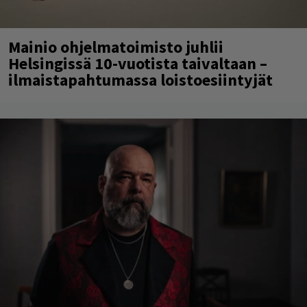
Mainio ohjelmatoimisto juhlii
Helsingissä 10-vuotista taivaltaan –
ilmaistapahtumassa loistoesiintyjät