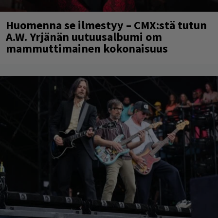
Huomenna se ilmestyy – CMX:stä tutun
A.W. Yrjänän uutuusalbumi om
mammuttimainen kokonaisuus