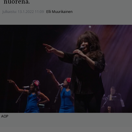
nuorena.
Julkaistu:
13.1.2022 11:09
Elli Muurikainen
AOP