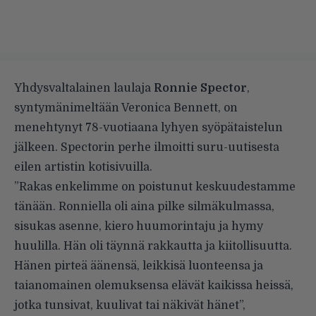
Yhdysvaltalainen laulaja
Ronnie Spector
,
syntymänimeltään Veronica Bennett, on
menehtynyt 78-vuotiaana lyhyen syöpätaistelun
jälkeen. Spectorin perhe ilmoitti suru-uutisesta
eilen artistin
kotisivuilla
.
”Rakas enkelimme on poistunut keskuudestamme
tänään. Ronniella oli aina pilke silmäkulmassa,
sisukas asenne, kiero huumorintaju ja hymy
huulilla. Hän oli täynnä rakkautta ja kiitollisuutta.
Hänen pirteä äänensä, leikkisä luonteensa ja
taianomainen olemuksensa elävät kaikissa heissä,
jotka tunsivat, kuulivat tai näkivät hänet”,