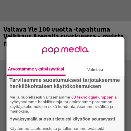
Valtava Yle 100 vuotta -tapahtuma
Veikkaus Arenalla syyskuussa – muista
myös metalliklassikot-konsertti
Arvostamme yksityisyyttäsi
Valintasi
Tarvitsemme suostumuksesi tarjotaksemme
henkilökohtaisen käyttökokemuksen
Me ja huolellisesti valitsemamme
89 teknologiakumppania
hyödynnämme henkilötietoja tarjotaksemme paremman
käyttäjäkokemuksen sekä kohdentaaksemme sisältöä ja
mainoksia.
Hyväksymällä suostut tietojesi käyttöön seuraavasti
Käytämme laitetunnisteita ja tallennamme evästeitä