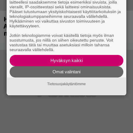
laitteellesi saadaksemme tietoja esimerkiksi sivuista, joilla
vierailit, IP-osoitteestasi sekä laitteesi ominaisuuksista.
Pääset tutustumaan yksityiskohtaisesti käyttötarkoituksiin ja
teknologiakumppaneihimme seuraavalla välilehdellä.
Huomenna se ilmestyy – CMX:stä tutun
Hylkääminen voi vaikuttaa sivuston toimivuuteen ja
A.W. Yrjänän uutuusalbumi om
käytettävyyteen.
mammuttimainen kokonaisuus
Jotkin teknologiamme voivat käsitellä tietoja myös ilman
suostumusta, jos niillä on siihen oikeutettu peruste. Voit
vastustaa tätä tai muuttaa asetuksiasi milloin tahansa
seuraavalla välilehdellä.
Hyväksyn kaikki
Omat valintani
Tietosuojakäytäntömme