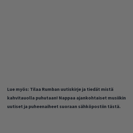
Lue myös:
Tilaa Rumban uutiskirje ja tiedät mistä
kahvitauolla puhutaan! Nappaa ajankohtaiset musiikin
uutiset ja puheenaiheet suoraan sähköpostiin tästä.