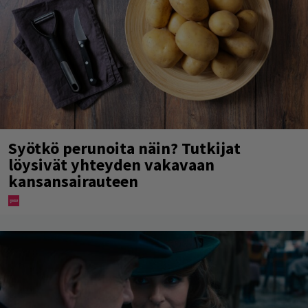
Syötkö perunoita näin? Tutkijat
löysivät yhteyden vakavaan
kansansairauteen