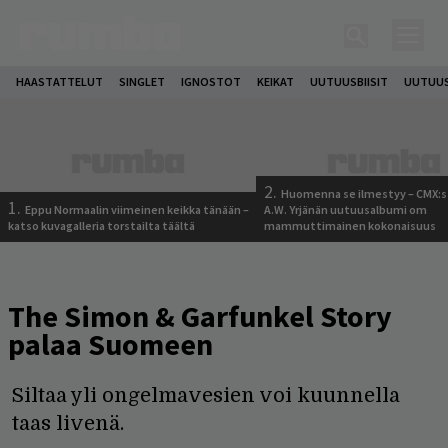
HAASTATTELUT
SINGLET
IGNOSTOT
KEIKAT
UUTUUSBIISIT
UUTUUS
2.
Huomenna se ilmestyy – CMX:s
1.
Eppu Normaalin viimeinen keikka tänään –
A.W. Yrjänän uutuusalbumi om
katso kuvagalleria torstailta täältä
mammuttimainen kokonaisuus
The Simon & Garfunkel Story
palaa Suomeen
Siltaa yli ongelmavesien voi kuunnella
taas livenä.