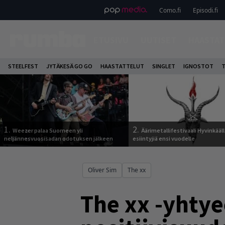
Como.fi
Episodi.fi
ETUSIVU
UUTISET
HAASTAT
STEELFEST
JYTÄKESÄ GO GO
HAASTATTELUT
SINGLET
IGNOSTOT
T
1.
2.
Weezer palaa Suomeen yli
Äärimetallifestivaali Hyvinkäällä
neljännesvuosisadan odotuksen jälkeen
esiintyjiä ensi vuodelle
Oliver Sim
The xx
The xx -yhtye