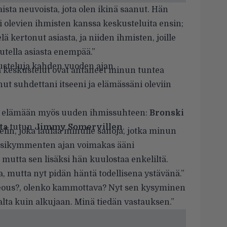
ista neuvoista, jota olen ikinä saanut. Hän
ni olevien ihmisten kanssa keskusteluita ensin;
elä kertonut asiasta, ja niiden ihmisten, joille
utella asiasta enempää.”
usteluja kahden vuoden ajan.
a keskustelut ovat antaneet minun tuntea
ut suhdettani itseeni ja elämässäni oleviin
in elämään myös uuden ihmissuhteen:
Bronski
ta
tutun
Jimmy Somervillen
.
lin, joka laulaa minulle sanoja, jotka minun
uosikymmenten ajan voimakas ääni
, mutta sen lisäksi hän kuulostaa enkeliltä.
, mutta nyt pidän häntä todellisena ystävänä.”
eous?, olenko kammottava? Nyt sen kysyminen
ta kuin alkujaan. Minä tiedän vastauksen.”