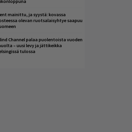
iikonloppuna
ent mainittu, ja syystä: kovassa
osteessa olevan ruotsalaisyhtye saapuu
uomeen
lind Channel palaa puolentoista vuoden
uolta – uusi levy ja jättikeikka
elsingissä tulossa