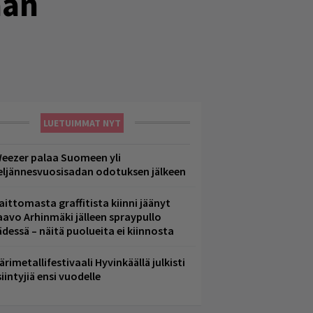
ään
LUETUIMMAT NYT
eezer palaa Suomeen yli
eljännesvuosisadan odotuksen jälkeen
aittomasta graffitista kiinni jäänyt
aavo Arhinmäki jälleen spraypullo
ädessä – näitä puolueita ei kiinnosta
ärimetallifestivaali Hyvinkäällä julkisti
iintyjiä ensi vuodelle