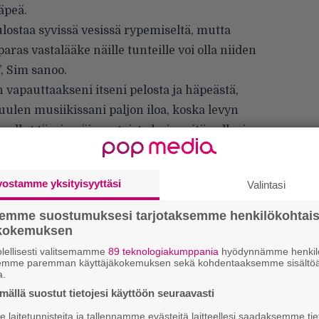
äpeä.
lostaa syvissä vesissä rypemiseltä, mutta
aras vastalääke näille tunteille voi olla niiden
, Sim sanoo.
 vapauttaakseni itseni pelosta ja häpeästä,
kuulen musiikissani paljon iloa, koska levyn
 ollut täysin päinvastaista kuin mitä pelko ja
vostamme yksityisyyttäsi
Valintasi
semme suostumuksesi tarjotaksemme henkilökohtai
ökokemuksen
lellisesti valitsemamme
89 teknologiakumppania
hyödynnämme henkilö
semme paremman käyttäjäkokemuksen sekä kohdentaaksemme sisältöä
a.
ällä suostut tietojesi käyttöön seuraavasti
laitetunnisteita ja tallennamme evästeitä laitteellesi saadaksemme tie