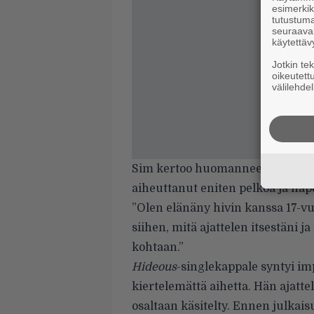
esimerkiks
tutustuma
seuraaval
käytettäv
Jotkin te
oikeutett
välilehdel
Sim kertoo huomanneensa kuitenk
aiheuttanut eniten pelkoa ja häpe
”Olen elänäny hivin kanssa 17-vuo
siihen, mitä ajattelen itsestäni 
kohtaan.”
Hideous
-singlekappale syntyi imp
kiertelemättä aihetta. Hän ajatte
osaltaan käsitelty. Ennen julkais