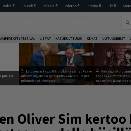
Voice.fi
Soundi.fi
Pelaaja.fi
Inferno.fi
Rumba.fi
Tilt.fi
Metel
TELUT
ARVIOT
LIVE
KOLUMNIT
PODCAST
AMPERE CITY FESTIVAL
LISTAT
KATUKULTTUURI
KEIKAT
UUTUUSBIISIT
3.
4.
Laittomasta graffitista kiinni jäänyt Paavo
Helsingin Kulttuur
 julkisti
Arhinmäki jälleen spraypullo kädessä – näitä
tarjoaa kulttiartistej
puolueita ei kiinnosta
osaamista ja kaikkea si
en Oliver Sim kertoo 