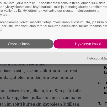
W
i sivuista, joilla vierailit, IP-osoitteestasi sekä laitteesi ominaisuuksista
n
an yksityiskohtaisesti käyttötarkoituksiin ja teknologiakumppaneihimm
la välilehdellä. Hylkääminen voi vaikuttaa sivuston toimivuuteen ja
yyteen.
Ä
es
knologiamme voivat käsitellä tietoja myös ilman suostumusta, jos niillä o
u peruste. Voit vastustaa tätä tai muuttaa asetuksiasi milloin tahansa se
lä.
J
H
k
Omat valintani
Hyväksyn kaikki
M
in kiertelevänsä sitä aihetta, joka on hänelle
Tietosuojak
L
ää: hiv-positiivisuuttaan.
P
tiaasta asti, ja se on vaikuttanut suuresti
k
ja mitä ajattelen muiden tuntevan minua
H
t
ulsiivisesti sen jälkeen, kun Sim päätti olla
o
li, että kappaleen julkaistuaan asia on hänen
T
ua Sim soitti kuitenkin kappaleen äidilleen.