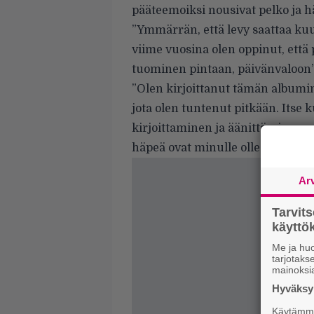
pääteemoiksi nousivat pelko ja h
”Ymmärrän, että levy saattaa kuu
viime vuosina olen oppinut, että p
tuominen pintaan, päivänvaloon”
”Olen kirjoittanut tämän albumin
jota olen tuntenut pitkään. Itse 
kirjoittaminen ja äänittäminen on
häpeä ovat minulle olleet.”
Ar
Tarvit
käytt
Me ja huo
tarjotak
mainoksi
Hyväksym
Käytämme 