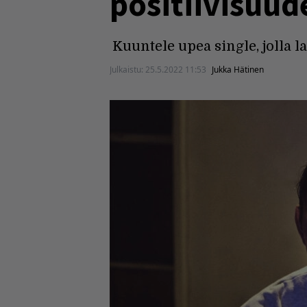
positiivisuud
Kuuntele upea single, jolla 
Julkaistu:
25.5.2022 11:53
Jukka Hätinen