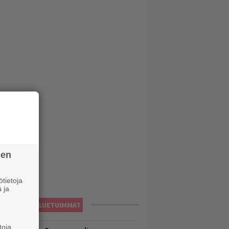
sen
tietoja
 ja
LUETUIMMAT
toja