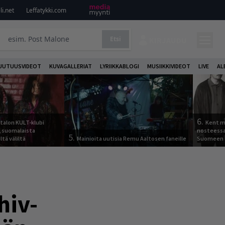
i.net
Leffatykki.com
Etsi
KIRJAUDU
UUTUUSVIDEOT
KUVAGALLERIAT
LYRIIKKABLOGI
MUSIIKKIVIDEOT
LIVE
AL
6.
italon KULT-klubi
Kent ma
a, suomalaista
nosteessa
5.
ltä väliltä
Mainioita uutisia Remu Aaltosen faneille
Suomeen
hiv-