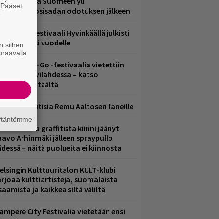
eezer palaa Suomeen yli
. Pääset
eljännesvuosisadan odotuksen jälkeen
e
ärimetallifestivaali Hyvinkäällä julkisti
iintyjiä ensi vuodelle
n siihen
uraavalla
ytäkesä Go-Go -festivaalia vietettiin
elsingin Suvilahdessa – katso
uvagalleria täältä
ainioita uutisia Remu Aaltosen faneille
äytäntömme
aittomasta graffitista kiinni jäänyt
aavo Arhinmäki jälleen spraypullo
ädessä – näitä puolueita ei kiinnosta
elsingin Kulttuuritalon KULT-klubi
arjoaa kulttiartisteja, suomalaista
saamista ja kaikkea siltä väliltä
ampere City Festivalia vietetään ensi