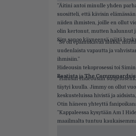
”Äitini antoi minulle yhden parha
suositteli, että kävisin elämässä
niiden ihmisten, joille en ollut vi
olin kertonut, mutten halunnut j
Sim sanoo käyneensä näitä kesk
”Se oli epämukavaa aluksi, mutt
uudenlaista vapautta ja vahvistan
ihmisiin.”
Hideousin tekoprosessi toi Sim
Beatista
ja
The Communardsis
”Halusin Hideousiin suojelusenke
täytyi kuulla. Jimmy on ollut v
keskusteluissa hivistä ja aidsista
Otin häneen yhteyttä fanipoikana
”Kappaleessa kysytään Am I Hid
maailmalta tuntuu kaukaisemmal