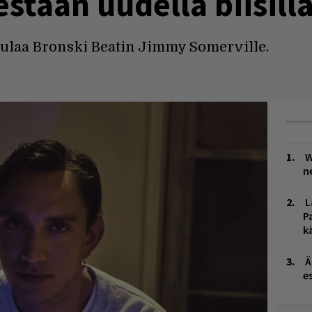
estaan uudella biisill
laulaa Bronski Beatin Jimmy Somerville.
W
n
L
P
k
Ä
es