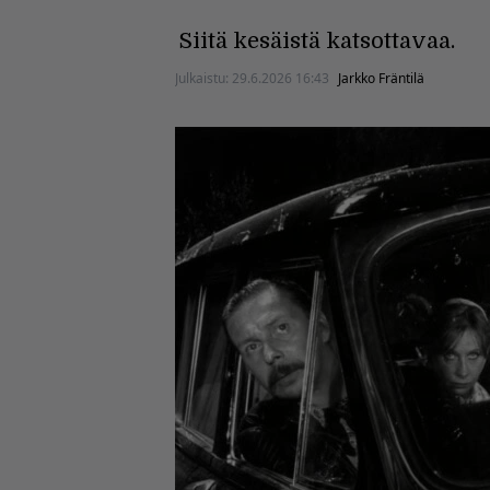
Siitä kesäistä katsottavaa.
Julkaistu:
29.6.2026 16:43
Jarkko Fräntilä