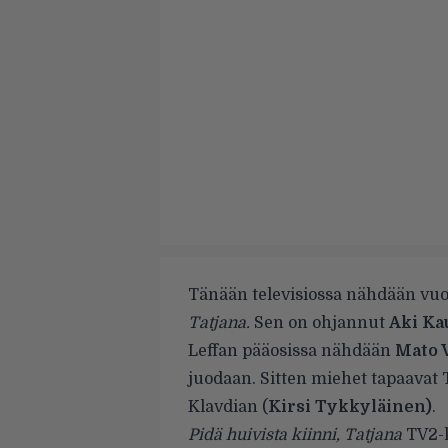
Tänään televisiossa nähdään vu
Tatjana.
Sen on ohjannut
Aki Ka
Leffan pääosissa nähdään
Mato 
juodaan. Sitten miehet tapaavat 
Klavdian (
Kirsi Tykkyläinen)
.
Pidä huivista kiinni, Tatjana
TV2-k