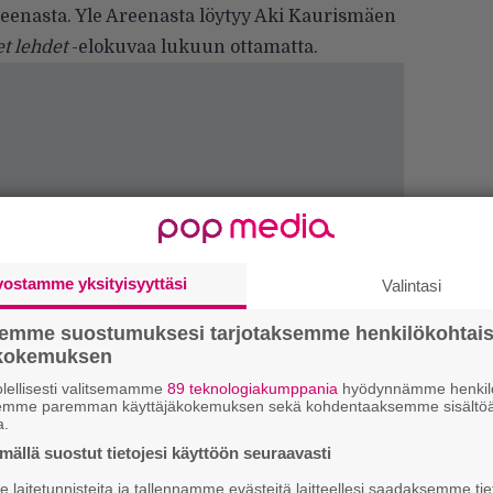
reenasta. Yle Areenasta löytyy Aki Kaurismäen
t lehdet
-elokuvaa lukuun ottamatta.
vostamme yksityisyyttäsi
Valintasi
semme suostumuksesi tarjotaksemme henkilökohtai
ökokemuksen
H
lellisesti valitsemamme
89 teknologiakumppania
hyödynnämme henkilö
A
semme paremman käyttäjäkokemuksen sekä kohdentaaksemme sisältöä
m
a.
ällä suostut tietojesi käyttöön seuraavasti
L
P
laitetunnisteita ja tallennamme evästeitä laitteellesi saadaksemme tie