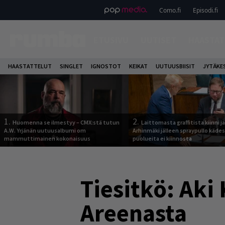
Como.fi
Episodi.fi
ETUSIVU
UUTISET
HAASTAT
HAASTATTELUT
SINGLET
IGNOSTOT
KEIKAT
UUTUUSBIISIT
JYTÄKE
1.
2.
Huomenna se ilmestyy – CMX:stä tutun
Laittomasta graffitista kiinni 
A.W. Yrjänän uutuusalbumi om
Arhinmäki jälleen spraypullo kädes
mammuttimainen kokonaisuus
puolueita ei kiinnosta
Tiesitkö: Aki
Areenasta