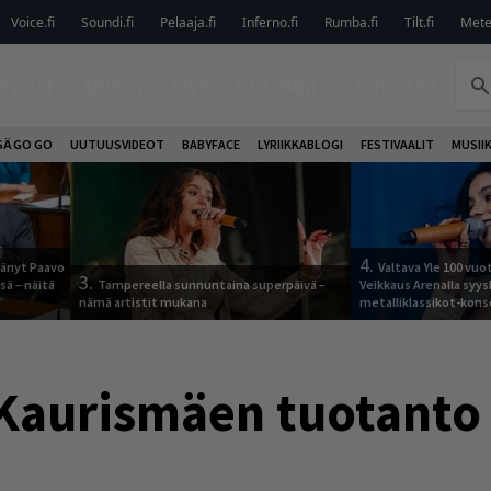
Voice.fi
Soundi.fi
Pelaaja.fi
Inferno.fi
Rumba.fi
Tilt.fi
Metel
TELUT
ARVIOT
LIVE
KOLUMNIT
PODCAST
SÄ GO GO
UUTUUSVIDEOT
BABYFACE
LYRIIKKABLOGI
FESTIVAALIT
MUSII
4.
jäänyt Paavo
Valtava Yle 100 vu
3.
sä – näitä
Tampereella sunnuntaina superpäivä –
Veikkaus Arenalla syy
nämä artistit mukana
metalliklassikot-kons
 Kaurismäen tuotanto 