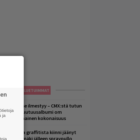
LUETUIMMAT
sen
uomenna se ilmestyy – CMX:stä tutun
tietoja
.W. Yrjänän uutuusalbumi om
 ja
ammuttimainen kokonaisuus
aittomasta graffitista kiinni jäänyt
aavo Arhinmäki jälleen spraypullo
toja