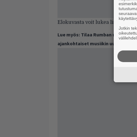
esimerkiks
tutustuma
seuraaval
käytettäv
Elokuvasta voit lukea lisää sisa
Jotkin te
oikeutett
Lue myös:
Tilaa Rumban uutiskirje 
välilehdel
ajankohtaiset musiikin uutiset ja 