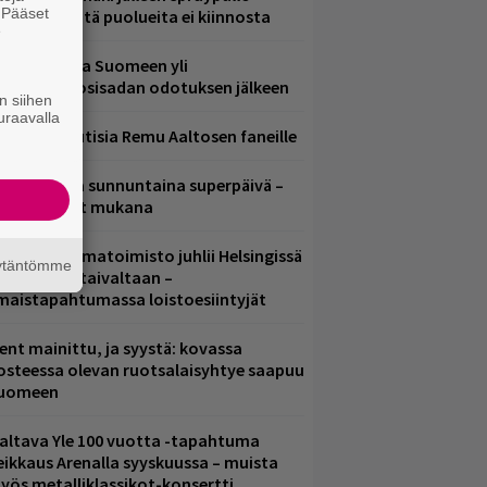
. Pääset
ädessä – näitä puolueita ei kiinnosta
e
eezer palaa Suomeen yli
eljännesvuosisadan odotuksen jälkeen
n siihen
uraavalla
ainioita uutisia Remu Aaltosen faneille
ampereella sunnuntaina superpäivä –
ämä artistit mukana
ainio ohjelmatoimisto juhlii Helsingissä
äytäntömme
0-vuotista taivaltaan –
lmaistapahtumassa loistoesiintyjät
ent mainittu, ja syystä: kovassa
osteessa olevan ruotsalaisyhtye saapuu
uomeen
altava Yle 100 vuotta -tapahtuma
eikkaus Arenalla syyskuussa – muista
yös metalliklassikot-konsertti