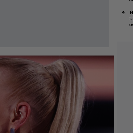
H
t
o