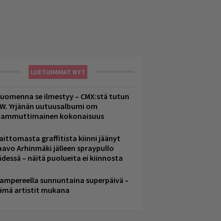
LUETUIMMAT NYT
uomenna se ilmestyy – CMX:stä tutun
.W. Yrjänän uutuusalbumi om
ammuttimainen kokonaisuus
aittomasta graffitista kiinni jäänyt
aavo Arhinmäki jälleen spraypullo
ädessä – näitä puolueita ei kiinnosta
ampereella sunnuntaina superpäivä –
ämä artistit mukana