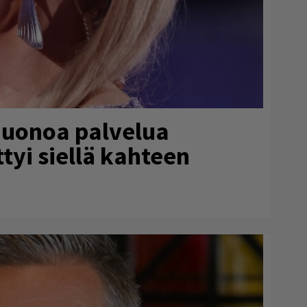
huonoa palvelua
ttyi siellä kahteen