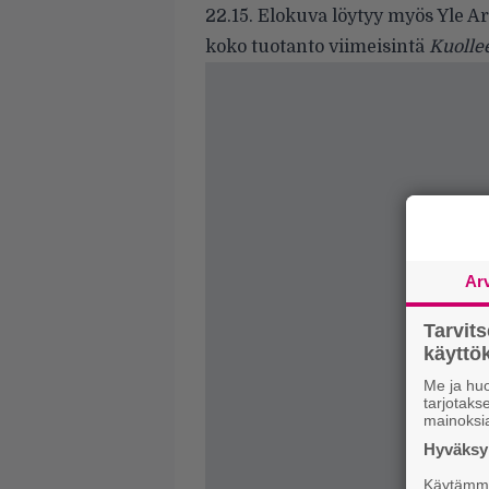
22.15. Elokuva löytyy myös Yle A
koko tuotanto viimeisintä
Kuollee
Ar
Tarvit
käytt
Me ja huo
tarjotak
mainoksi
Hyväksym
Käytämme 