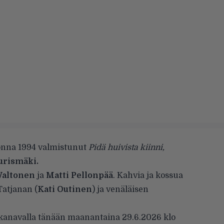
onna 1994 valmistunut
Pidä huivista kiinni,
urismäki.
Valtonen
ja
Matti Pellonpää
. Kahvia ja kossua
Tatjanan (
Kati Outinen
) ja venäläisen
anavalla tänään maanantaina 29.6.2026 klo