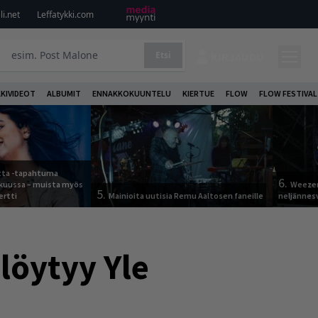
i.net
Leffatykki.com
Etsi
KIRJAUDU
KKIVIDEOT
ALBUMIT
ENNAKKOKUUNTELU
KIERTUE
FLOW
FLOW FESTIVAL
otta -tapahtuma
6.
skuussa – muista myös
Weezer
5.
ertti
Mainioita uutisia Remu Aaltosen faneille
neljännes
löytyy Yle