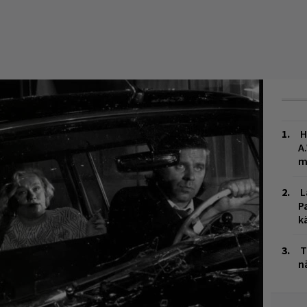
H
A
m
L
P
k
T
n