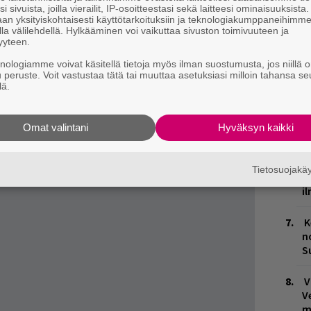
i sivuista, joilla vierailit, IP-osoitteestasi sekä laitteesi ominaisuuksista
k
an yksityiskohtaisesti käyttötarkoituksiin ja teknologiakumppaneihimm
la välilehdellä. Hylkääminen voi vaikuttaa sivuston toimivuuteen ja
W
yyteen.
rjulkaisumme Episodin sivuilta
täältä
.
n
knologiamme voivat käsitellä tietoja myös ilman suostumusta, jos niillä o
u peruste. Voit vastustaa tätä tai muuttaa asetuksiasi milloin tahansa se
ja tiedät mistä kahvitauolla puhutaan! Nappaa
M
lä.
puheenaiheet suoraan sähköpostiin tästä.
T
Omat valintani
Hyväksyn kaikki
n
M
Tietosuojak
1
i
K
n
S
V
V
m