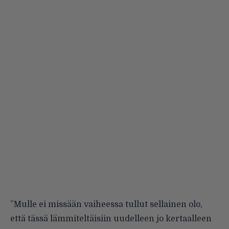
”Mulle ei missään vaiheessa tullut sellainen olo,
että tässä lämmiteltäisiin uudelleen jo kertaalleen