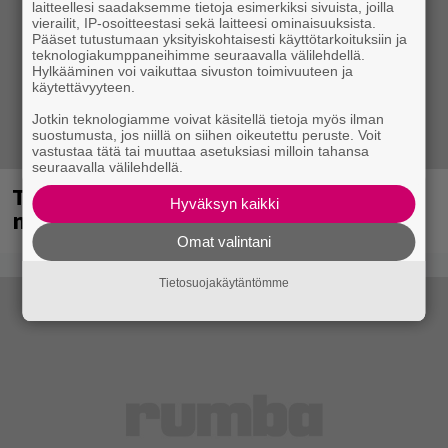
laitteellesi saadaksemme tietoja esimerkiksi sivuista, joilla
vierailit, IP-osoitteestasi sekä laitteesi ominaisuuksista.
Pääset tutustumaan yksityiskohtaisesti käyttötarkoituksiin ja
teknologiakumppaneihimme seuraavalla välilehdellä.
Hylkääminen voi vaikuttaa sivuston toimivuuteen ja
käytettävyyteen.
Jotkin teknologiamme voivat käsitellä tietoja myös ilman
suostumusta, jos niillä on siihen oikeutettu peruste. Voit
vastustaa tätä tai muuttaa asetuksiasi milloin tahansa
seuraavalla välilehdellä.
Tampereella sunnuntaina superpäivä –
Hyväksyn kaikki
nämä artistit mukana
Omat valintani
Tietosuojakäytäntömme