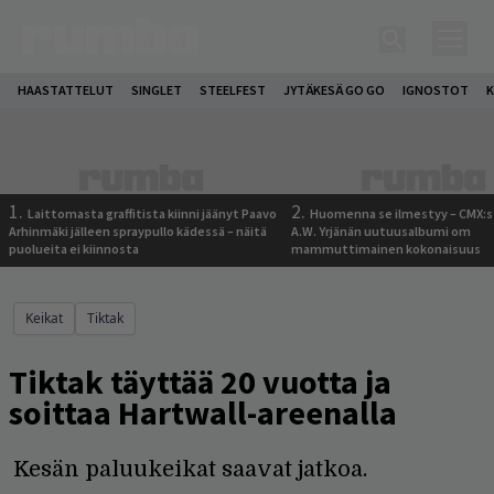
HAASTATTELUT
SINGLET
STEELFEST
JYTÄKESÄ GO GO
IGNOSTOT
K
1.
2.
Laittomasta graffitista kiinni jäänyt Paavo
Huomenna se ilmestyy – CMX:s
Arhinmäki jälleen spraypullo kädessä – näitä
A.W. Yrjänän uutuusalbumi om
puolueita ei kiinnosta
mammuttimainen kokonaisuus
Keikat
Tiktak
Tiktak täyttää 20 vuotta ja
soittaa Hartwall-areenalla
Kesän paluukeikat saavat jatkoa.