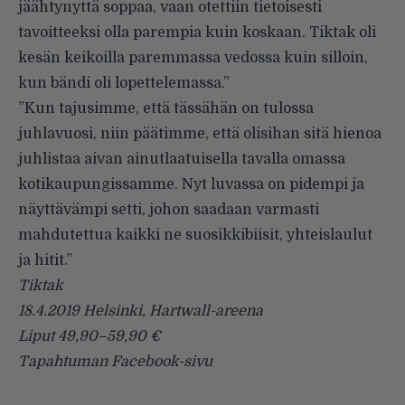
jäähtynyttä soppaa, vaan otettiin tietoisesti
tavoitteeksi olla parempia kuin koskaan. Tiktak oli
kesän keikoilla paremmassa vedossa kuin silloin,
kun bändi oli lopettelemassa.”
”Kun tajusimme, että tässähän on tulossa
juhlavuosi, niin päätimme, että olisihan sitä hienoa
juhlistaa aivan ainutlaatuisella tavalla omassa
kotikaupungissamme. Nyt luvassa on pidempi ja
näyttävämpi setti, johon saadaan varmasti
mahdutettua kaikki ne suosikkibiisit, yhteislaulut
ja hitit.”
Tiktak
18.4.2019 Helsinki, Hartwall-areena
Liput 49,90–59,90 €
Tapahtuman
Facebook-sivu