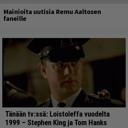
Mainioita uutisia Remu Aaltosen
faneille