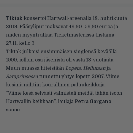
Tiktak
konsertoi Hartwall-areenalla 18. huhtikuuta
2019. Pääsyliput maksavat 49,90–59,90 euroa ja
niiden myynti alkaa Ticketmasterissa tiistaina
27.11. kello 9.
Tiktak julkaisi ensimmäisen singlensä keväällä
1999, jolloin osa jäsenistä oli vasta 13-vuotiaita.
Muun muassa hiteistään
Lopeta
,
Heilutaan
ja
Satuprinsessa
tunnettu yhtye lopetti 2007. Viime
kesänä nähtiin kourallinen paluukeikkoja.
”Viime kesä selvästi valmisteli meidät tähän isoon
Hartwallin keikkaan”, laulaja
Petra Gargano
sanoo.