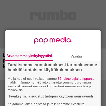
Laittomasta graffitista kiinni jäänyt
Arvostamme yksityisyyttäsi
Valintasi
Paavo Arhinmäki jälleen spraypullo
Tarvitsemme suostumuksesi tarjotaksemme
kädessä – näitä puolueita ei kiinnosta
henkilökohtaisen käyttökokemuksen
Me ja huolellisesti valitsemamme
89 teknologiakumppania
hyödynnämme henkilötietoja tarjotaksemme paremman
käyttäjäkokemuksen sekä kohdentaaksemme sisältöä ja
mainoksia.
Hyväksymällä suostut tietojesi käyttöön seuraavasti
Käytämme laitetunnisteita ja tallennamme evästeitä