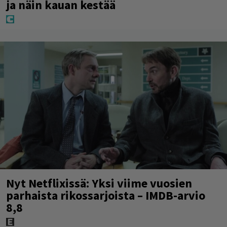
ja näin kauan kestää
Nyt Netflixissä: Yksi viime vuosien
parhaista rikossarjoista – IMDB-arvio
8,8