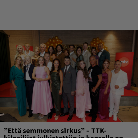
”Että semmonen sirkus” – TTK-
kilpailijat julkistettiin ja kansalla on