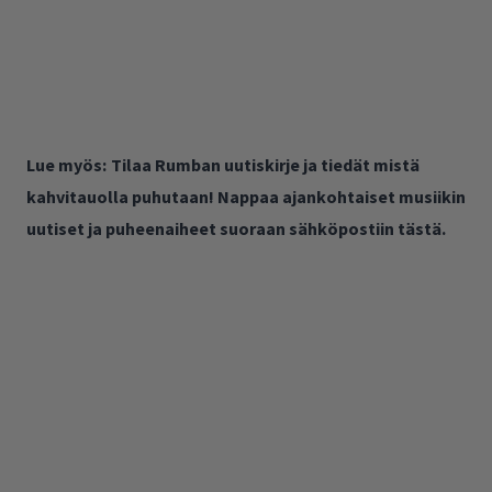
Lue myös:
Tilaa Rumban uutiskirje ja tiedät mistä
kahvitauolla puhutaan! Nappaa ajankohtaiset musiikin
uutiset ja puheenaiheet suoraan sähköpostiin tästä.