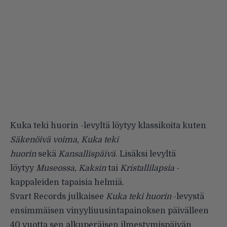
Kuka teki huorin -levyltä löytyy klassikoita kuten
Säkenöivä voima, Kuka teki
huorin
sekä
Kansallispäivä
. Lisäksi levyltä
löytyy
Museossa, Kaksin
tai
Kristallilapsia
-
kappaleiden tapaisia helmiä.
Svart Records julkaisee
Kuka teki huorin
-levystä
ensimmäisen vinyyliuusintapainoksen päivälleen
40 vuotta sen alkuperäisen ilmestymispäivän