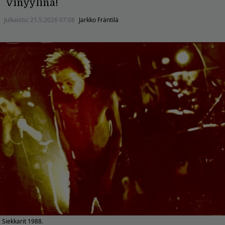
vinyylinä!
Julkaistu:
21.5.2026 07:08
Jarkko Fräntilä
Siekkarit 1988.