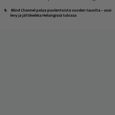
Blind Channel palaa puolentoista vuoden tauolta – uusi
levy ja jättikeikka Helsingissä tulossa