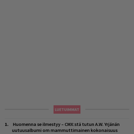
LUETUIMMAT
Huomenna se ilmestyy – CMX:stä tutun A.W. Yrjänän
uutuusalbumi om mammuttimainen kokonaisuus