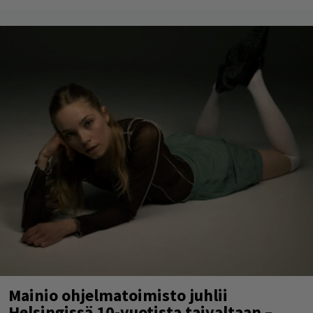
Mainio ohjelmatoimisto juhlii
Helsingissä 10-vuotista taivaltaan –