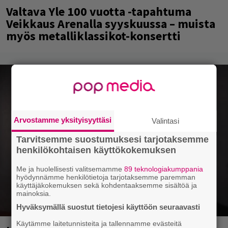
Valtava Yle 100 vuotta -tapahtuma
Veikkaus Arenalla syyskuussa – muista
myös metalliklassikot-konsertti
Arvostamme yksityisyyttäsi
Valintasi
Tarvitsemme suostumuksesi tarjotaksemme
henkilökohtaisen käyttökokemuksen
Me ja huolellisesti valitsemamme
89 teknologiakumppania
hyödynnämme henkilötietoja tarjotaksemme paremman
käyttäjäkokemuksen sekä kohdentaaksemme sisältöä ja
mainoksia.
Hyväksymällä suostut tietojesi käyttöön seuraavasti
Käytämme laitetunnisteita ja tallennamme evästeitä