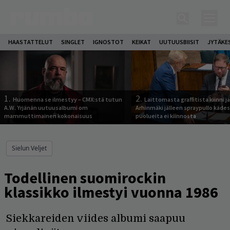
HAASTATTELUT
SINGLET
IGNOSTOT
KEIKAT
UUTUUSBIISIT
JYTÄKE
1.
2.
Huomenna se ilmestyy – CMX:stä tutun
Laittomasta graffitista kiinni 
A.W. Yrjänän uutuusalbumi om
Arhinmäki jälleen spraypullo kädes
mammuttimainen kokonaisuus
puolueita ei kiinnosta
Sielun Veljet
Todellinen suomirockin
klassikko ilmestyi vuonna 1986
Siekkareiden viides albumi saapuu