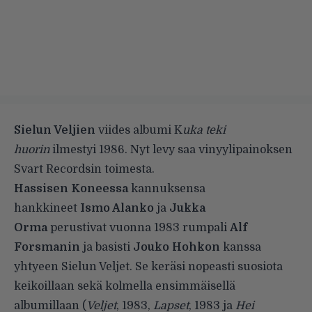
Sielun Veljien
viides albumi K
uka teki
huorin
ilmestyi 1986. Nyt levy saa vinyylipainoksen
Svart Recordsin toimesta.
Hassisen Koneessa
kannuksensa
hankkineet
Ismo Alanko
ja
Jukka
Orma
perustivat vuonna 1983 rumpali
Alf
Forsmanin
ja basisti
Jouko Hohkon
kanssa
yhtyeen Sielun Veljet. Se keräsi nopeasti suosiota
keikoillaan sekä kolmella ensimmäisellä
albumillaan (
Veljet
, 1983,
Lapset
, 1983 ja
Hei