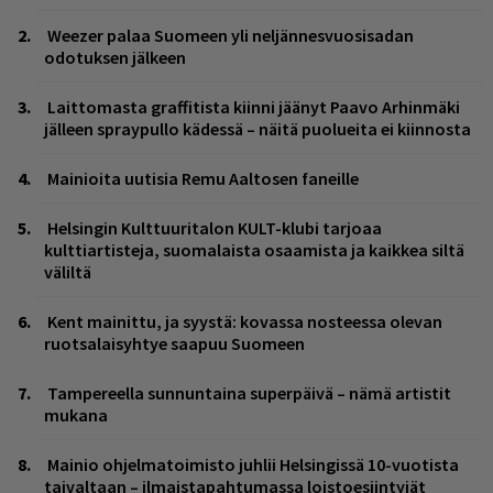
Weezer palaa Suomeen yli neljännesvuosisadan
odotuksen jälkeen
Laittomasta graffitista kiinni jäänyt Paavo Arhinmäki
jälleen spraypullo kädessä – näitä puolueita ei kiinnosta
Mainioita uutisia Remu Aaltosen faneille
Helsingin Kulttuuritalon KULT-klubi tarjoaa
kulttiartisteja, suomalaista osaamista ja kaikkea siltä
väliltä
Kent mainittu, ja syystä: kovassa nosteessa olevan
ruotsalaisyhtye saapuu Suomeen
Tampereella sunnuntaina superpäivä – nämä artistit
mukana
Mainio ohjelmatoimisto juhlii Helsingissä 10-vuotista
taivaltaan – ilmaistapahtumassa loistoesiintyjät