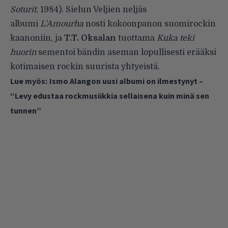
Soturit
, 1984). Sielun Veljien neljäs
albumi
L’Amourha
nosti kokoonpanon suomirockin
kaanoniin, ja
T.T. Oksalan
tuottama
Kuka teki
huorin
sementoi bändin aseman lopullisesti erääksi
kotimaisen rockin suurista yhtyeistä.
Lue myös:
Ismo Alangon uusi albumi on ilmestynyt –
“Levy edustaa rockmusiikkia sellaisena kuin minä sen
tunnen”