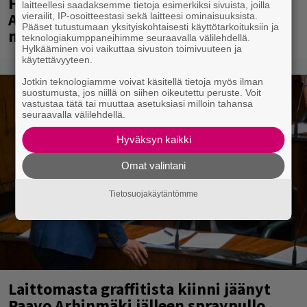
Huomenna se ilmestyy – CMX:stä tutun
laitteellesi saadaksemme tietoja esimerkiksi sivuista, joilla
A.W. Yrjänän uutuusalbumi om
vierailit, IP-osoitteestasi sekä laitteesi ominaisuuksista.
Pääset tutustumaan yksityiskohtaisesti käyttötarkoituksiin ja
mammuttimainen kokonaisuus
teknologiakumppaneihimme seuraavalla välilehdellä.
Hylkääminen voi vaikuttaa sivuston toimivuuteen ja
käytettävyyteen.
Jotkin teknologiamme voivat käsitellä tietoja myös ilman
suostumusta, jos niillä on siihen oikeutettu peruste. Voit
vastustaa tätä tai muuttaa asetuksiasi milloin tahansa
seuraavalla välilehdellä.
Hyväksyn kaikki
Omat valintani
Tietosuojakäytäntömme
Laittomasta graffitista kiinni jäänyt
Paavo Arhinmäki jälleen spraypullo