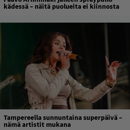
kädessä – näitä puolueita ei kiinnosta
Tampereella sunnuntaina superpäivä –
nämä artistit mukana