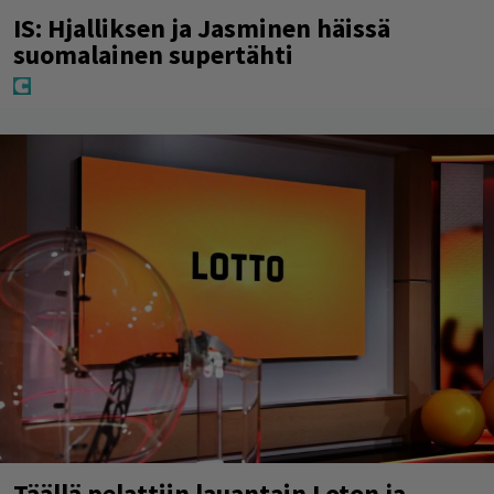
IS: Hjalliksen ja Jasminen häissä
suomalainen supertähti
Täällä pelattiin lauantain Loton ja