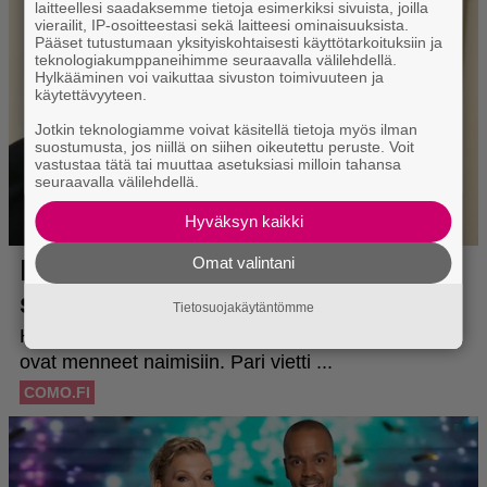
laitteellesi saadaksemme tietoja esimerkiksi sivuista, joilla
vierailit, IP-osoitteestasi sekä laitteesi ominaisuuksista.
Pääset tutustumaan yksityiskohtaisesti käyttötarkoituksiin ja
teknologiakumppaneihimme seuraavalla välilehdellä.
Hylkääminen voi vaikuttaa sivuston toimivuuteen ja
käytettävyyteen.
Jotkin teknologiamme voivat käsitellä tietoja myös ilman
suostumusta, jos niillä on siihen oikeutettu peruste. Voit
vastustaa tätä tai muuttaa asetuksiasi milloin tahansa
seuraavalla välilehdellä.
Hyväksyn kaikki
Omat valintani
Tietosuojakäytäntömme