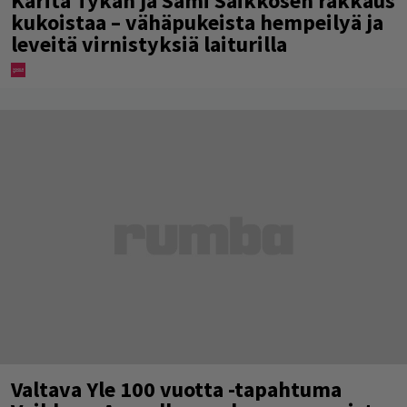
Karita Tykän ja Sami Saikkosen rakkaus
kukoistaa – vähäpukeista hempeilyä ja
leveitä virnistyksiä laiturilla
Valtava Yle 100 vuotta -tapahtuma