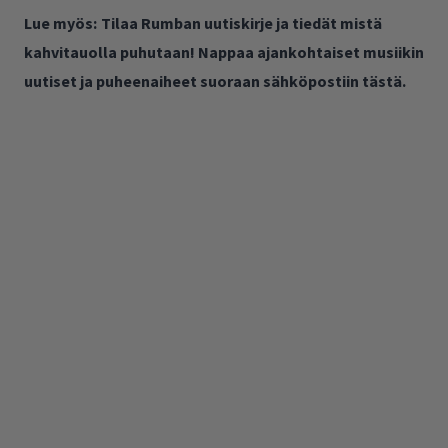
Lue myös:
Tilaa Rumban uutiskirje ja tiedät mistä
kahvitauolla puhutaan! Nappaa ajankohtaiset musiikin
uutiset ja puheenaiheet suoraan sähköpostiin tästä.