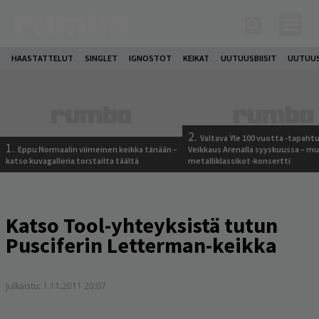
HAASTATTELUT
SINGLET
IGNOSTOT
KEIKAT
UUTUUSBIISIT
UUTUUS
2.
Valtava Yle 100 vuotta -tapah
1.
Eppu Normaalin viimeinen keikka tänään –
Veikkaus Arenalla syyskuussa – m
katso kuvagalleria torstailta täältä
metalliklassikot-konsertti
Katso Tool-yhteyksistä tutun
Pusciferin Letterman-keikka
Julkaistu:
1.11.2011 20:07