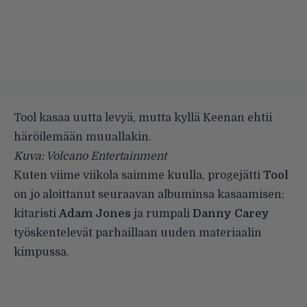
Tool kasaa uutta levyä, mutta kyllä Keenan ehtii
häröilemään muuallakin.
Kuva: Volcano Entertainment
Kuten viime viikola
saimme kuulla
, progejätti
Tool
on jo aloittanut seuraavan albuminsa kasaamisen:
kitaristi
Adam Jones
ja rumpali
Danny Carey
työskentelevät parhaillaan uuden materiaalin
kimpussa.