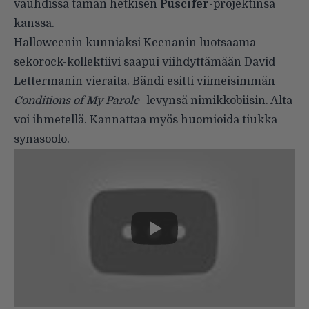
vauhdissa tämän hetkisen
Puscifer
-projektinsa
kanssa.
Halloweenin kunniaksi Keenanin luotsaama
sekorock-kollektiivi saapui viihdyttämään David
Lettermanin vieraita. Bändi esitti viimeisimmän
Conditions of My Parole
-levynsä nimikkobiisin. Alta
voi ihmetellä. Kannattaa myös huomioida tiukka
synasoolo.