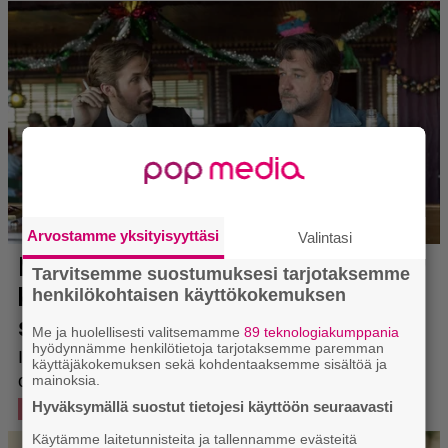
Arvostamme yksityisyyttäsi
Valintasi
Tarvitsemme suostumuksesi tarjotaksemme
henkilökohtaisen käyttökokemuksen
Me ja huolellisesti valitsemamme
89 teknologiakumppania
hyödynnämme henkilötietoja tarjotaksemme paremman
käyttäjäkokemuksen sekä kohdentaaksemme sisältöä ja
mainoksia.
Hyväksymällä suostut tietojesi käyttöön seuraavasti
Käytämme laitetunnisteita ja tallennamme evästeitä