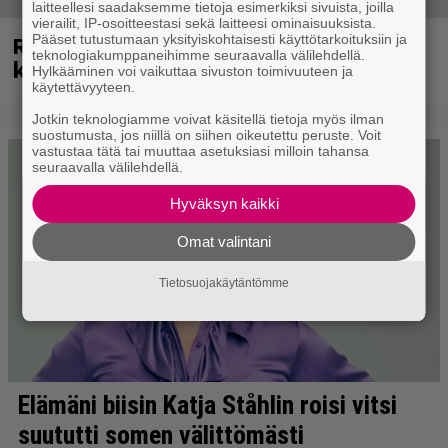
laitteellesi saadaksemme tietoja esimerkiksi sivuista, joilla
vierailit, IP-osoitteestasi sekä laitteesi ominaisuuksista.
Rushin Neil Peartista ilmestyy ensi
Pääset tutustumaan yksityiskohtaisesti käyttötarkoituksiin ja
teknologiakumppaneihimme seuraavalla välilehdellä.
kuussa dokumentti
Hylkääminen voi vaikuttaa sivuston toimivuuteen ja
käytettävyyteen.
Jotkin teknologiamme voivat käsitellä tietoja myös ilman
suostumusta, jos niillä on siihen oikeutettu peruste. Voit
vastustaa tätä tai muuttaa asetuksiasi milloin tahansa
seuraavalla välilehdellä.
Hyväksyn kaikki
Omat valintani
Tietosuojakäytäntömme