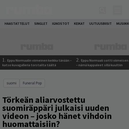
HAASTATTELUT
SINGLET
IGNOSTOT
KEIKAT
UUTUUSBIISIT
MUSIIKK
1.
2.
Eppu Normaalin viimeinen keikka tänään –
Eppu Normaali soitti viimeisen
katso kuvagalleria torstailta täältä
– nämä kappaleet sillä kuultiin
suomi
Funeral Pop
Törkeän aliarvostettu
suomiräppäri julkaisi uuden
videon – josko hänet vihdoin
huomattaisiin?