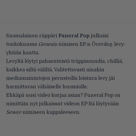
Suomalainen räppäri
Funeral Pop
julkaisi
toukokuussa
Genesis
-nimisen EP:n Överdog-levy-
yhtiön kautta.
Levyltä löytyi pahaenteistä träppisoundia, chilliä,
kaikkea siltä väliltä. Valitettavasti ainakin
mediamainintojen perusteilla loistava levy jäi
harmittavan vähäiselle huomiolle.
Ehkäpä uusi video korjaa asian? Funeral Pop on
nimittäin nyt julkaissut videon EP:ltä löytyvään
Sewer
-nimiseen kappaleeseen.