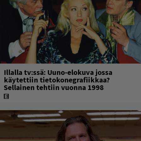
Illalla tv:ssä: Uuno-elokuva jossa
käytettiin tietokonegrafiikkaa?
Sellainen tehtiin vuonna 1998