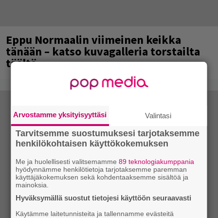
Eppu Normaalin viimeinen keikka
tänään – katso kuvagalleria torstailta
täältä
Arvostamme yksityisyyttäsi
Valintasi
Tarvitsemme suostumuksesi tarjotaksemme
henkilökohtaisen käyttökokemuksen
Me ja huolellisesti valitsemamme
89 teknologiakumppania
hyödynnämme henkilötietoja tarjotaksemme paremman
käyttäjäkokemuksen sekä kohdentaaksemme sisältöä ja
mainoksia.
Hyväksymällä suostut tietojesi käyttöön seuraavasti
Käytämme laitetunnisteita ja tallennamme evästeitä