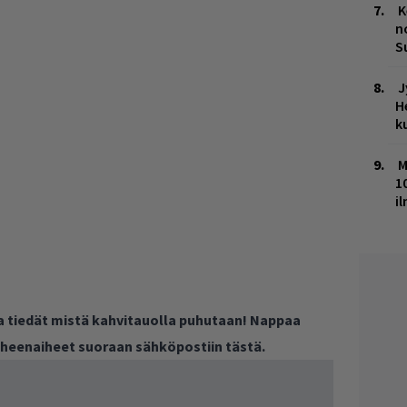
K
n
S
J
H
k
M
1
i
ja tiedät mistä kahvitauolla puhutaan! Nappaa
puheenaiheet suoraan sähköpostiin tästä.