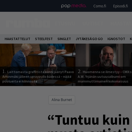
Como.fi
Episodi.fi
ETUSIVU
UUTISET
HAASTAT
HAASTATTELUT
STEELFEST
SINGLET
JYTÄKESÄ GO GO
IGNOSTOT
K
1.
2.
Laittomasta graffitista kiinni jäänyt Paavo
Huomenna se ilmestyy – CMX:s
Arhinmäki jälleen spraypullo kädessä – näitä
A.W. Yrjänän uutuusalbumi om
puolueita ei kiinnosta
mammuttimainen kokonaisuus
Alina Burnet
“Tuntuu kuin 