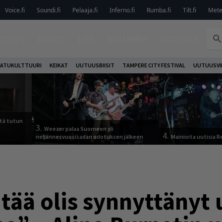
Voice.fi
Soundi.fi
Pelaaja.fi
Inferno.fi
Rumba.fi
Tilt.fi
Metel
TELUT
ARVIOT
LIVE
KOLUMNIT
PODCAST
ATUKULTTUURI
KEIKAT
UUTUUSBIISIT
TAMPERE CITY FESTIVAL
UUTUUSVI
tä tutun
3.
Weezer palaa Suomeen yli
4.
neljännesvuosisadan odotuksen jälkeen
Mainioita uutisia 
tää olis synnyttänyt