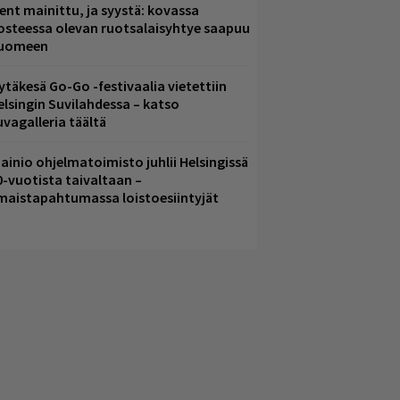
ent mainittu, ja syystä: kovassa
osteessa olevan ruotsalaisyhtye saapuu
uomeen
ytäkesä Go-Go -festivaalia vietettiin
elsingin Suvilahdessa – katso
uvagalleria täältä
ainio ohjelmatoimisto juhlii Helsingissä
0-vuotista taivaltaan –
lmaistapahtumassa loistoesiintyjät