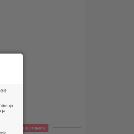
sen
tietoja
 ja
LUETUIMMAT
toja