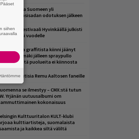
. Pääset
eezer palaa Suomeen yli
e
eljännesvuosisadan odotuksen jälkeen
n siihen
ärimetallifestivaali Hyvinkäällä julkisti
uraavalla
iintyjiä ensi vuodelle
aittomasta graffitista kiinni jäänyt
aavo Arhinmäki jälleen spraypullo
ädessä – näitä puolueita ei kiinnosta
ainioita uutisia Remu Aaltosen faneille
äytäntömme
uomenna se ilmestyy – CMX:stä tutun
.W. Yrjänän uutuusalbumi om
ammuttimainen kokonaisuus
elsingin Kulttuuritalon KULT-klubi
arjoaa kulttiartisteja, suomalaista
saamista ja kaikkea siltä väliltä