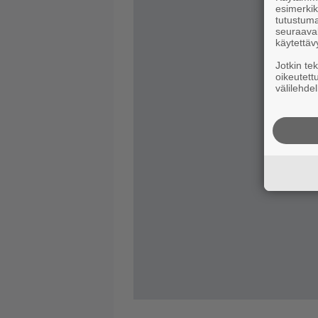
esimerkiks
tutustuma
seuraaval
käytettäv
Jotkin te
oikeutett
välilehdel