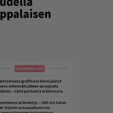
uudella
oppalaisen
LUETUIMMAT NYT
aittomasta graffitista kiinni jäänyt
aavo Arhinmäki jälleen spraypullo
ädessä – näitä puolueita ei kiinnosta
uomenna se ilmestyy – CMX:stä tutun
.W. Yrjänän uutuusalbumi om
ammuttimainen kokonaisuus