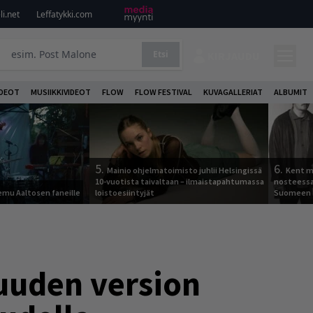
i.net
Leffatykki.com
Etsi
KIRJAUDU
DEOT
MUSIIKKIVIDEOT
FLOW
FLOW FESTIVAL
KUVAGALLERIAT
ALBUMIT
5.
6.
Mainio ohjelmatoimisto juhlii Helsingissä
Kent ma
10-vuotista taivaltaan – ilmaistapahtumassa
nosteessa
Remu Aaltosen faneille
loistoesiintyjät
Suomeen
 uuden version