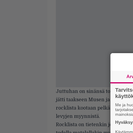
Ar
Tarvit
Juttuhan on sinänsä totta, Stand
käytt
jätti taakseen Musen ja Guns N’ R
Me ja huo
rocklista kootaan pelkästään rock
tarjotak
mainoksi
levyjen myynnistä.
Hyväksym
Rocklista on tietenkin jonkinlain
Käytämme 