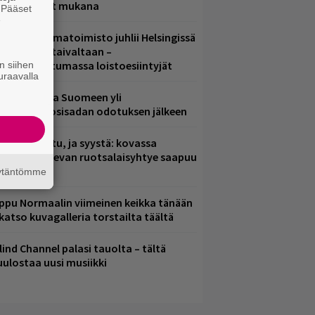
ämä artistit mukana
. Pääset
e
ainio ohjelmatoimisto juhlii Helsingissä
0-vuotista taivaltaan –
lmaistapahtumassa loistoesiintyjät
n siihen
uraavalla
eezer palaa Suomeen yli
eljännesvuosisadan odotuksen jälkeen
ent mainittu, ja syystä: kovassa
osteessa olevan ruotsalaisyhtye saapuu
uomeen
äytäntömme
ppu Normaalin viimeinen keikka tänään
 katso kuvagalleria torstailta täältä
lind Channel palasi tauolta – tältä
uulostaa uusi musiikki