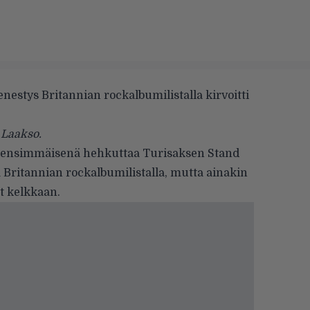
estys Britannian rockalbumilistalla kirvoitti
 Laakso.
i ensimmäisenä hehkuttaa
Turisaksen
Stand
 Britannian rockalbumilistalla, mutta ainakin
t kelkkaan.