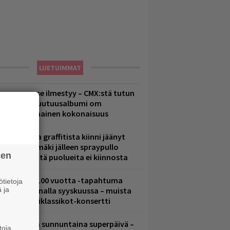
LUETUIMMAT
uomenna se ilmestyy – CMX:stä tutun
.W. Yrjänän uutuusalbumi om
ammuttimainen kokonaisuus
aittomasta graffitista kiinni jäänyt
aavo Arhinmäki jälleen spraypullo
sen
ädessä – näitä puolueita ei kiinnosta
altava Yle 100 vuotta -tapahtuma
tietoja
 ja
eikkaus Arenalla syyskuussa – muista
yös metalliklassikot-konsertti
ampereella sunnuntaina superpäivä –
toja