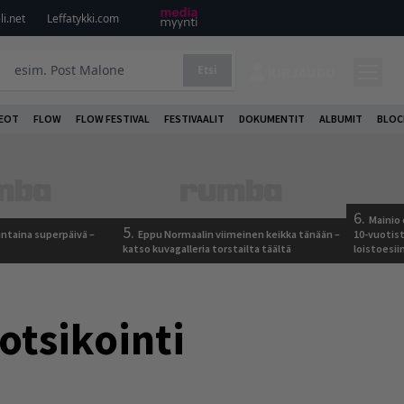
i.net
Leffatykki.com
Etsi
KIRJAUDU
DEOT
FLOW
FLOW FESTIVAL
FESTIVAALIT
DOKUMENTIT
ALBUMIT
BLOC
6.
Mainio 
5.
ntaina superpäivä –
Eppu Normaalin viimeinen keikka tänään –
10-vuotis
katso kuvagalleria torstailta täältä
loistoesii
otsikointi