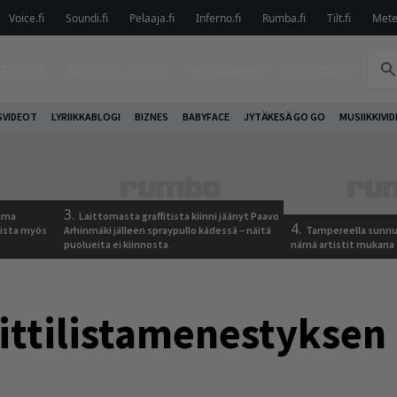
Voice.fi
Soundi.fi
Pelaaja.fi
Inferno.fi
Rumba.fi
Tilt.fi
Metel
TELUT
ARVIOT
LIVE
KOLUMNIT
PODCAST
VIDEOT
LYRIIKKABLOGI
BIZNES
BABYFACE
JYTÄKESÄ GO GO
MUSIIKKIVI
3.
tuma
Laittomasta graffitista kiinni jäänyt Paavo
4.
uista myös
Arhinmäki jälleen spraypullo kädessä – näitä
Tampereella sunnu
puolueita ei kiinnosta
nämä artistit mukana
ittilistamenestyksen 