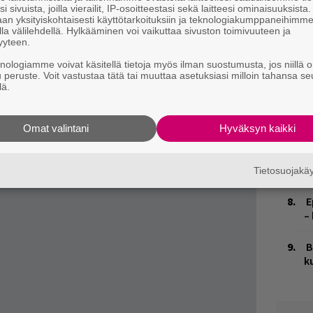
istan levyistä vain kärjessä oleva Foo
n
i sivuista, joilla vierailit, IP-osoitteestasi sekä laitteesi ominaisuuksista
solla Top 75 -albumilistalla eikä sekään Top
an yksityiskohtaisesti käyttötarkoituksiin ja teknologiakumppaneihimm
la välilehdellä. Hylkääminen voi vaikuttaa sivuston toimivuuteen ja
M
yyteen.
1
a melko suosittu, mutta ikävä kyllä siitä
i
knologiamme voivat käsitellä tietoja myös ilman suostumusta, jos niillä o
u peruste. Voit vastustaa tätä tai muuttaa asetuksiasi milloin tahansa se
peeksi mehukkaita otsikoita.
lä.
W
n
Omat valintani
Hyväksyn kaikki
K
n
S
Tietosuojak
E
–
B
k