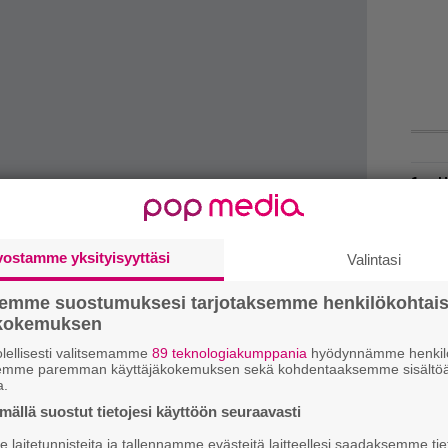
H
A
m
vostamme yksityisyyttäsi
Valintasi
L
P
semme suostumuksesi tarjotaksemme henkilökohtai
k
 Up and Fight todellakin debytoi neljäntenä ja
ökokemuksen
osesin. Mutta tietääkseni totta on sekin, että
V
lellisesti valitsemamme
89 teknologiakumppania
hyödynnämme henkilö
iin erikoistuneiden liikkeiden fyysisten
semme paremman käyttäjäkokemuksen sekä kohdentaaksemme sisältöä
V
a.
m
ällä suostut tietojesi käyttöön seuraavasti
en suosion indikaattori, mutta sille ylletään
T
laitetunnisteita ja tallennamme evästeitä laitteellesi saadaksemme tie