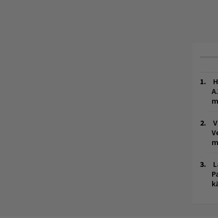
H
A
m
V
V
m
L
P
k