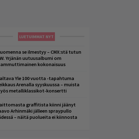
LUETUIMMAT NYT
uomenna se ilmestyy – CMX:stä tutun
.W. Yrjänän uutuusalbumi om
ammuttimainen kokonaisuus
altava Yle 100 vuotta -tapahtuma
eikkaus Arenalla syyskuussa – muista
yös metalliklassikot-konsertti
aittomasta graffitista kiinni jäänyt
aavo Arhinmäki jälleen spraypullo
ädessä – näitä puolueita ei kiinnosta