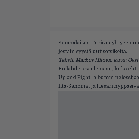
Suomalaisen Turisas-yhtyeen men
jostain syystä uutisotsikoita.
Teksti: Markus Hilden, kuva: Ossi
En lähde arvailemaan, kuka eht
Up and Fight -albumin nelossijaa
Ilta-Sanomat
ja
Hesari
hyppäsivä