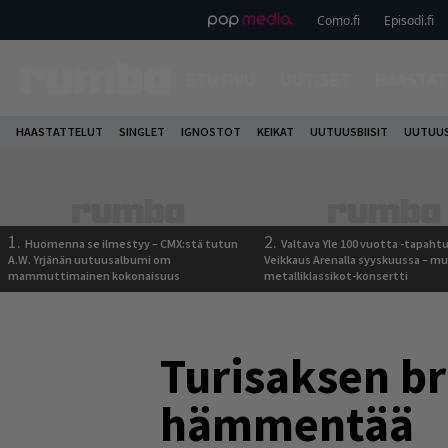
Como.fi
Episodi.fi
ETUSIVU
UUTISET
HAASTAT
HAASTATTELUT
SINGLET
IGNOSTOT
KEIKAT
UUTUUSBIISIT
UUTUUS
1.
2.
Huomenna se ilmestyy – CMX:stä tutun
Valtava Yle 100 vuotta -tapah
A.W. Yrjänän uutuusalbumi om
Veikkaus Arenalla syyskuussa – m
mammuttimainen kokonaisuus
metalliklassikot-konsertti
Turisaksen br
hämmentää