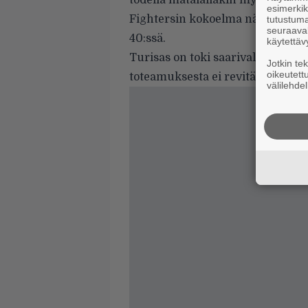
todella matalallakin myynnillä. L
esimerkiks
Fightersin kokoelma näkyy myös i
tutustuma
seuraaval
40:ssä.
käytettäv
Turisas on toki saarivaltakunnass
Jotkin te
oikeutett
toteamuksesta ei revitä vielä tar
välilehdel