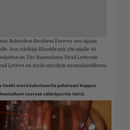
min Relentless Reckless Forever sen sijaan
talle. Sen edeltäjä Blooddrunk ylsi sijalle 44.
ssijoitus on The Rasmuksen Dead Lettersin
ead Letters on myös myydyin suomalaisalbumi
ja tiedät mistä kahvitauolla puhutaan! Nappaa
puheenaiheet suoraan sähköpostiin tästä.