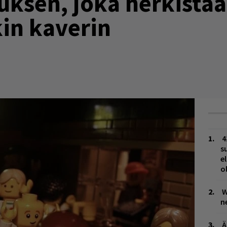
uksen, joka herkistää
in kaverin
4
s
e
o
W
n
Ä