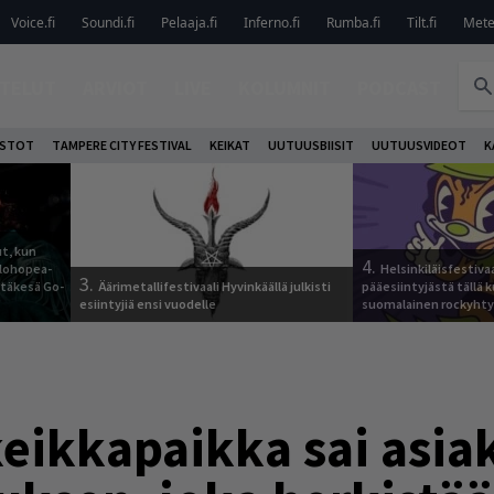
Voice.fi
Soundi.fi
Pelaaja.fi
Inferno.fi
Rumba.fi
Tilt.fi
Metel
TELUT
ARVIOT
LIVE
KOLUMNIT
PODCAST
OSTOT
TAMPERE CITY FESTIVAL
KEIKAT
UUTUUSBIISIT
UUTUUSVIDEOT
K
t, kun
4.
elohopea-
Helsinkiläisfestiva
3.
Jytäkesä Go-
Äärimetallifestivaali Hyvinkäällä julkisti
pääesiintyjästä tällä k
esiintyjiä ensi vuodelle
suomalainen rockyhty
eikkapaikka sai asia