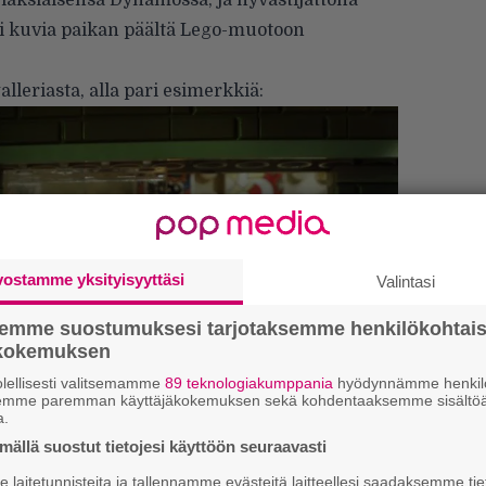
 läksiäisensä Dynamossa, ja hyvästijättönä
si kuvia paikan päältä Lego-muotoon
leriasta, alla pari esimerkkiä:
vostamme yksityisyyttäsi
Valintasi
semme suostumuksesi tarjotaksemme henkilökohtai
ökokemuksen
lellisesti valitsemamme
89 teknologiakumppania
hyödynnämme henkilö
semme paremman käyttäjäkokemuksen sekä kohdentaaksemme sisältöä
a.
ällä suostut tietojesi käyttöön seuraavasti
4
laitetunnisteita ja tallennamme evästeitä laitteellesi saadaksemme tie