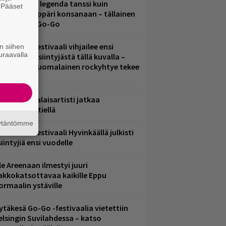
uomirockin legenda tanssi kuin
. Pääset
lohopea-räppäri konsanaan – tällainen
e
li Jytäkesä Go-Go
elsinkiläisfestivaali vihjailee ensi
n siihen
uraavalla
uoden pääesiintyjästä tällä kuvalla –
akastettu suomalainen rockyhtye tekee
aluun?
ämä suomalaisartisti jatkaa
nnätyksien tiellä
äytäntömme
ärimetallifestivaali Hyvinkäällä julkisti
iintyjiä ensi vuodelle
le Areenaan ilmestyi juuri
akkokatsottavaa kaikille Eppu
ormaalin ystäville
ytäkesä Go-Go -festivaalia vietettiin
elsingin Suvilahdessa – katso