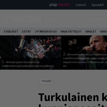
Como.fi
Episodi.fi
ETUSIVU
UUTISET
HAASTAT
STEELFEST
LISTAT
JYTÄKESÄ GO GO
HAASTATTELUT
SINGLET
IGN
2.
41 vuoden ikäeroa ei huomannu
suomirockin legenda tanssi kuin 
1.
Weezer palaa Suomeen yli
räppäri konsanaan – tällainen oli 
neljännesvuosisadan odotuksen jälkeen
Go
Viraalit
Turkulainen k