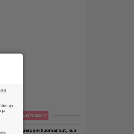
sen
tietoja
 ja
LUETUIMMAT
1 vuoden ikäeroa ei huomannut, kun
toja