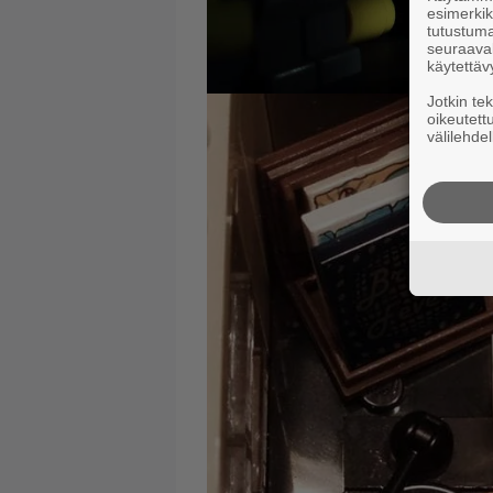
esimerkiks
tutustuma
seuraaval
käytettäv
Jotkin te
oikeutett
välilehdel