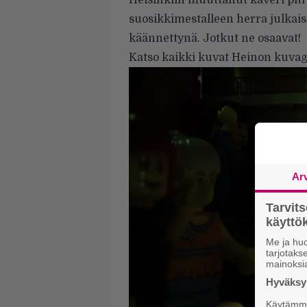
Helsinkiin muuttanut kaveri piti
suosikkimestalleen herra julkai
käännettynä. Jotkut ne osaavat!
Katso kaikki kuvat Heinon kuvagal
Ar
Tarvit
käytt
Me ja huo
tarjotak
mainoksi
Hyväksym
Käytämme 