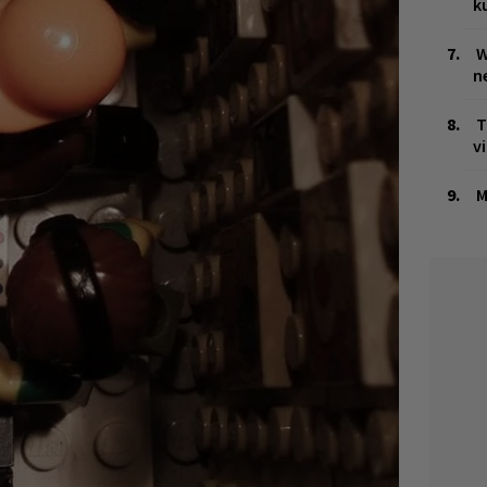
k
W
n
T
v
M