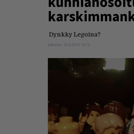
kunnianosoit
karskimmank
Dynkky Legoina?
Julkaistu:
16.9.2015 10:12