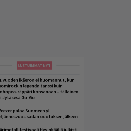
LUETUIMMAT NYT
1 vuoden ikäeroa ei huomannut, kun
uomirockin legenda tanssi kuin
lohopea-räppäri konsanaan – tällainen
li Jytäkesä Go-Go
eezer palaa Suomeen yli
eljännesvuosisadan odotuksen jälkeen
ärimetallifestivaali Hyvinkäällä julkisti