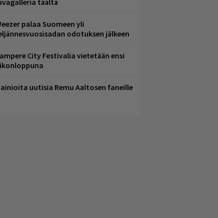
uvagalleria täältä
eezer palaa Suomeen yli
eljännesvuosisadan odotuksen jälkeen
ampere City Festivalia vietetään ensi
iikonloppuna
ainioita uutisia Remu Aaltosen faneille