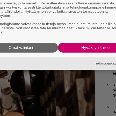
s
i sivuista, joilla vierailit, IP-osoitteestasi sekä laitteesi ominaisuuksista
e
an yksityiskohtaisesti käyttötarkoituksiin ja teknologiakumppaneihimm
la välilehdellä. Hylkääminen voi vaikuttaa sivuston toimivuuteen ja
o
yyteen.
H
knologiamme voivat käsitellä tietoja myös ilman suostumusta, jos niillä o
u peruste. Voit vastustaa tätä tai muuttaa asetuksiasi milloin tahansa se
v
lä.
r
p
Omat valintani
Hyväksyn kaikki
T
e
Tietosuojak
Ä
es
Y
p
N
J
H