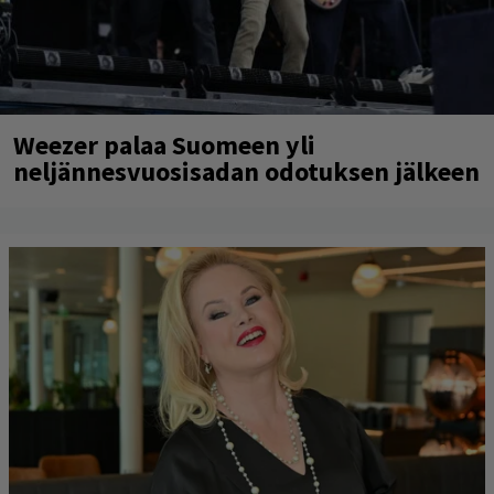
Weezer palaa Suomeen yli
neljännesvuosisadan odotuksen jälkeen