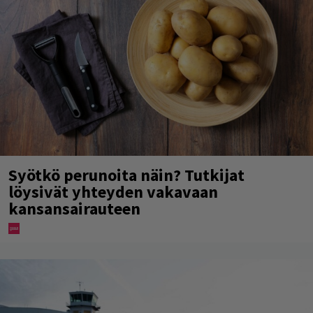
Syötkö perunoita näin? Tutkijat
löysivät yhteyden vakavaan
kansansairauteen