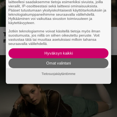
laitteellesi saadaksemme tietoja esimerkiksi sivuista, joilla
vierailit, IP-osoitteestasi sekä laitteesi ominaisuuksista.
Pääset tutustumaan yksityiskohtaisesti käyttötarkoituksiin ja
teknologiakumppaneihimme seuraavalla välilehdellä.
Hylkääminen voi vaikuttaa sivuston toimivuuteen ja
käytettävyyteen.
Jotkin teknologiamme voivat käsitellä tietoja myös ilman
Tampereella sunnuntaina superpäivä –
suostumusta, jos niillä on siihen oikeutettu peruste. Voit
nämä artistit mukana
vastustaa tätä tai muuttaa asetuksiasi milloin tahansa
seuraavalla välilehdellä.
Hyväksyn kaikki
Omat valintani
Tietosuojakäytäntömme