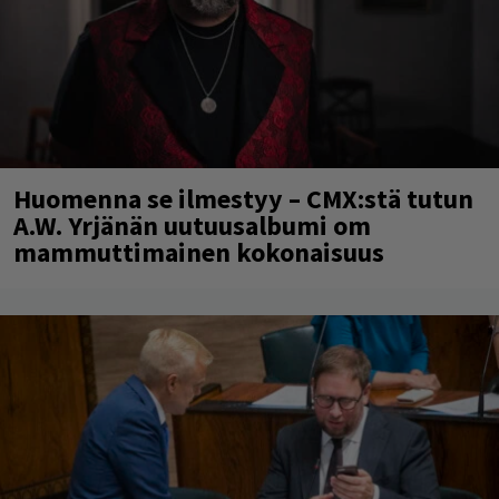
Huomenna se ilmestyy – CMX:stä tutun
A.W. Yrjänän uutuusalbumi om
mammuttimainen kokonaisuus