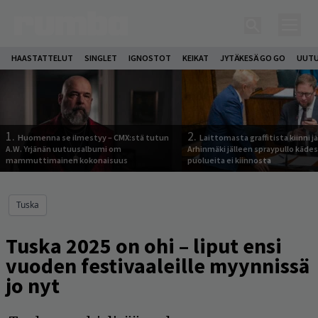
HAASTATTELUT
SINGLET
IGNOSTOT
KEIKAT
JYTÄKESÄ GO GO
UUTU
1.
2.
Huomenna se ilmestyy – CMX:stä tutun
Laittomasta graffitista kiinni 
A.W. Yrjänän uutuusalbumi om
Arhinmäki jälleen spraypullo kädes
mammuttimainen kokonaisuus
puolueita ei kiinnosta
Tuska
Tuska 2025 on ohi – liput ensi
vuoden festivaaleille myynnissä
jo nyt