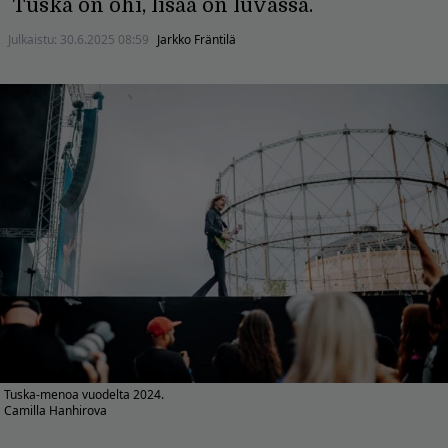
Tuska on ohi, lisää on luvassa.
Julkaistu:
30.6.2025 08:59
Jarkko Fräntilä
Tuska-menoa vuodelta 2024.
Camilla Hanhirova