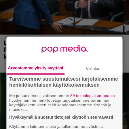
Laittomasta graffitista kiinni jäänyt
Paavo Arhinmäki jälleen spraypullo
kädessä – näitä puolueita ei kiinnosta
Arvostamme yksityisyyttäsi
Valintasi
Tarvitsemme suostumuksesi tarjotaksemme
henkilökohtaisen käyttökokemuksen
Me ja huolellisesti valitsemamme
89 teknologiakumppania
hyödynnämme henkilötietoja tarjotaksemme paremman
käyttäjäkokemuksen sekä kohdentaaksemme sisältöä ja
mainoksia.
Hyväksymällä suostut tietojesi käyttöön seuraavasti
Käytämme laitetunnisteita ja tallennamme evästeitä