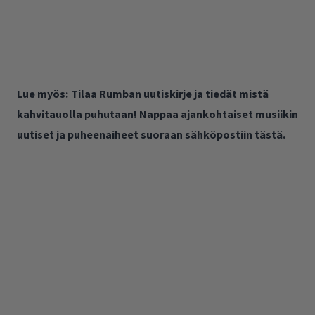
Lue myös:
Tilaa Rumban uutiskirje ja tiedät mistä
kahvitauolla puhutaan! Nappaa ajankohtaiset musiikin
uutiset ja puheenaiheet suoraan sähköpostiin tästä.