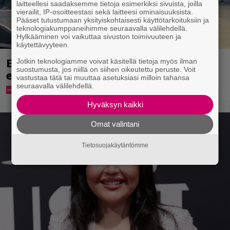
laitteellesi saadaksemme tietoja esimerkiksi sivuista, joilla
vierailit, IP-osoitteestasi sekä laitteesi ominaisuuksista.
Pääset tutustumaan yksityiskohtaisesti käyttötarkoituksiin ja
teknologiakumppaneihimme seuraavalla välilehdellä.
Hylkääminen voi vaikuttaa sivuston toimivuuteen ja
käytettävyyteen.
Eppu Normaalin viimeinen konsertti
Jotkin teknologiamme voivat käsitellä tietoja myös ilman
suostumusta, jos niillä on siihen oikeutettu peruste. Voit
esitetään Ylellä
vastustaa tätä tai muuttaa asetuksiasi milloin tahansa
seuraavalla välilehdellä.
Hyväksyn kaikki
Omat valintani
Tietosuojakäytäntömme