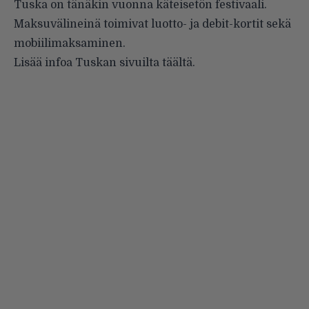
Tuska on tänäkin vuonna käteisetön festivaali.
Maksuvälineinä toimivat luotto- ja debit-kortit sekä
mobiilimaksaminen.
Lisää infoa Tuskan sivuilta
täältä
.