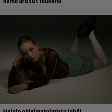
nämä artistit mukana
Mainio ohjelmatoimisto juhlii