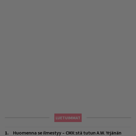
LUETUIMMAT
Huomenna se ilmestyy – CMX:stä tutun A.W. Yrjänän