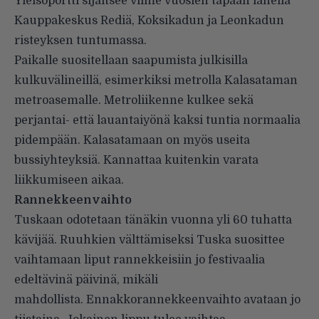
Yleisöportti sijaitsee viime vuosien tapaan lähellä
Kauppakeskus Rediä, Koksikadun ja Leonkadun
risteyksen tuntumassa.
Paikalle suositellaan saapumista julkisilla
kulkuvälineillä, esimerkiksi metrolla Kalasataman
metroasemalle. Metroliikenne kulkee sekä
perjantai- että lauantaiyönä kaksi tuntia normaalia
pidempään. Kalasatamaan on myös useita
bussiyhteyksiä. Kannattaa kuitenkin varata
liikkumiseen aikaa.
Rannekkeenvaihto
Tuskaan odotetaan tänäkin vuonna yli 60 tuhatta
kävijää. Ruuhkien välttämiseksi Tuska suosittee
vaihtamaan liput rannekkeisiin jo festivaalia
edeltävinä päivinä, mikäli
mahdollista. Ennakkorannekkeenvaihto avataan jo