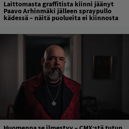
Laittomasta graffitista kiinni jäänyt
Paavo Arhinmäki jälleen spraypullo
kädessä – näitä puolueita ei kiinnosta
Huomenna se ilmestyy – CMX:stä tutun