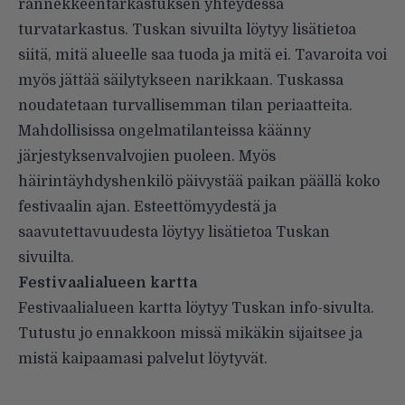
rannekkeentarkastuksen yhteydessä
turvatarkastus. Tuskan sivuilta löytyy lisätietoa
siitä, mitä alueelle saa tuoda ja mitä ei. Tavaroita voi
myös jättää säilytykseen narikkaan. Tuskassa
noudatetaan turvallisemman tilan periaatteita.
Mahdollisissa ongelmatilanteissa käänny
järjestyksenvalvojien puoleen. Myös
häirintäyhdyshenkilö päivystää paikan päällä koko
festivaalin ajan. Esteettömyydestä ja
saavutettavuudesta löytyy lisätietoa Tuskan
sivuilta.
Festivaalialueen kartta
Festivaalialueen kartta löytyy Tuskan info-sivulta.
Tutustu jo ennakkoon missä mikäkin sijaitsee ja
mistä kaipaamasi palvelut löytyvät.