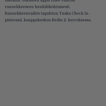
tiistaina. Jokainen lippu tulee vaihtaa
rannekkeeseen henkilökohtaisesti.
Rannekkeenvaihto tapahtuu Tuska Check In -
pisteessä, kauppakeskus Redin 2. kerroksessa.