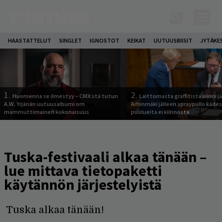
HAASTATTELUT
SINGLET
IGNOSTOT
KEIKAT
UUTUUSBIISIT
JYTÄKE
1.
2.
Huomenna se ilmestyy – CMX:stä tutun
Laittomasta graffitista kiinni 
A.W. Yrjänän uutuusalbumi om
Arhinmäki jälleen spraypullo kädes
mammuttimainen kokonaisuus
puolueita ei kiinnosta
Tuska-festivaali alkaa tänään –
lue mittava tietopaketti
käytännön järjestelyistä
Tuska alkaa tänään!