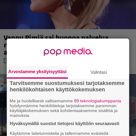
Vappu Pimiä sai huonoa palvelua
ravintolassa – pettyi siellä kahteen
asiaan
Arvostamme yksityisyyttäsi
Valintasi
Tarvitsemme suostumuksesi tarjotaksemme
henkilökohtaisen käyttökokemuksen
Me ja huolellisesti valitsemamme
89 teknologiakumppania
hyödynnämme henkilötietoja tarjotaksemme paremman
käyttäjäkokemuksen sekä kohdentaaksemme sisältöä ja
mainoksia.
Hyväksymällä suostut tietojesi käyttöön seuraavasti
Käytämme laitetunnisteita ja tallennamme evästeitä