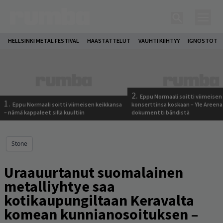
HELLSINKI METAL FESTIVAL
HAASTATTELUT
VAUHTI KIIHTYY
IGNOSTOT
2.
Eppu Normaali soitti viimeisen
1.
Eppu Normaali soitti viimeisen keikkansa
konserttinsa koskaan – Yle Areena
– nämä kappaleet sillä kuultiin
dokumentti bändistä
Stone
Uraauurtanut suomalainen
metalliyhtye saa
kotikaupungiltaan Keravalta
komean kunnianosoituksen –