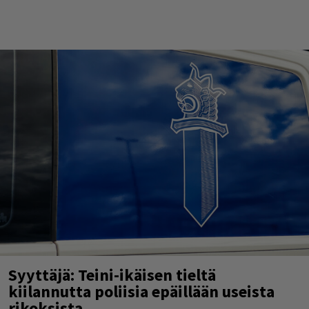
Syyttäjä: Teini-ikäisen tieltä
kiilannutta poliisia epäillään useista
rikoksista