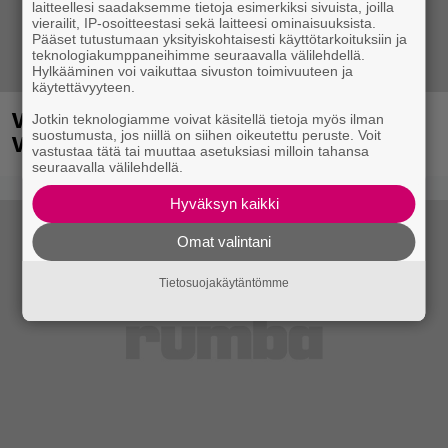
laitteellesi saadaksemme tietoja esimerkiksi sivuista, joilla
vierailit, IP-osoitteestasi sekä laitteesi ominaisuuksista.
Pääset tutustumaan yksityiskohtaisesti käyttötarkoituksiin ja
teknologiakumppaneihimme seuraavalla välilehdellä.
Hylkääminen voi vaikuttaa sivuston toimivuuteen ja
käytettävyyteen.
Vauhti kiihtyy myös ensi vuonna
Jotkin teknologiamme voivat käsitellä tietoja myös ilman
suostumusta, jos niillä on siihen oikeutettu peruste. Voit
Vantaalla
vastustaa tätä tai muuttaa asetuksiasi milloin tahansa
seuraavalla välilehdellä.
Hyväksyn kaikki
Omat valintani
Tietosuojakäytäntömme