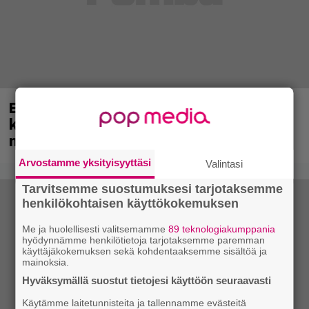
Eppu Normaali soitti viimeisen
konserttinsa koskaan – Yle Areenassa
nyt dokumentti bändistä
Arvostamme yksityisyyttäsi
Valintasi
Tarvitsemme suostumuksesi tarjotaksemme
henkilökohtaisen käyttökokemuksen
Me ja huolellisesti valitsemamme
89 teknologiakumppania
hyödynnämme henkilötietoja tarjotaksemme paremman
käyttäjäkokemuksen sekä kohdentaaksemme sisältöä ja
mainoksia.
Hyväksymällä suostut tietojesi käyttöön seuraavasti
Käytämme laitetunnisteita ja tallennamme evästeitä