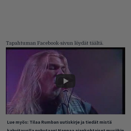
Tapahtuman Facebook-sivun löydät
täältä
.
Lue myös:
Tilaa Rumban uutiskirje ja tiedät mistä
kahvitauolla puhutaan! Nappaa ajankohtaiset musiikin