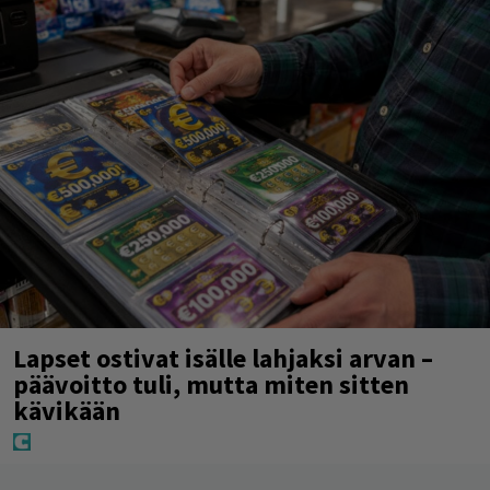
Lapset ostivat isälle lahjaksi arvan –
päävoitto tuli, mutta miten sitten
kävikään