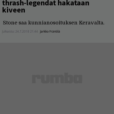
thrash-legendat hakataan
kiveen
Stone saa kunnianosoituksen Keravalta.
Julkaistu:
24.7.2018 21:44
Jarkko Fräntilä