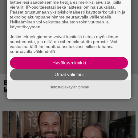
laitteellesi saadaksemme tietoja esimerkiksi sivuista, joilla
vierailit, IP-osoitteestasi sekä laitteesi ominaisuuksista.
Pääset tutustumaan yksityiskohtaisesti käyttötarkoituksiin ja
teknologiakumppaneihimme seuraavalla välilehdellä.
Hylkääminen voi vaikuttaa sivuston toimivuuteen ja
käytettävyyteen.
Jotkin teknologiamme voivat käsitellä tietoja myös ilman
suostumusta, jos niillä on siihen oikeutettu peruste. Voit
vastustaa tätä tai muuttaa asetuksiasi milloin tahansa
seuraavalla välilehdellä.
Hyväksyn kaikki
Omat valintani
Blind Channel palasi tauolta – tältä
kuulostaa uusi musiikki
Tietosuojakäytäntömme