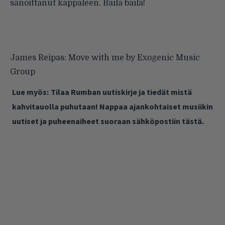
sanoittanut kappaleen. Baila baila!
James Reipas: Move with me
by
Exogenic Music
Group
Lue myös:
Tilaa Rumban uutiskirje ja tiedät mistä
kahvitauolla puhutaan! Nappaa ajankohtaiset musiikin
uutiset ja puheenaiheet suoraan sähköpostiin tästä.