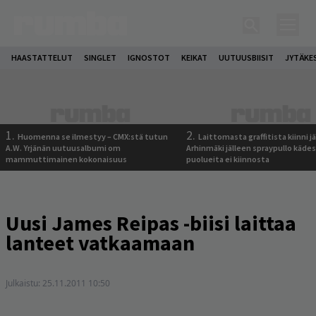
HAASTATTELUT
SINGLET
IGNOSTOT
KEIKAT
UUTUUSBIISIT
JYTÄKE
1.
2.
Huomenna se ilmestyy – CMX:stä tutun
Laittomasta graffitista kiinni 
A.W. Yrjänän uutuusalbumi om
Arhinmäki jälleen spraypullo kädes
mammuttimainen kokonaisuus
puolueita ei kiinnosta
Uusi James Reipas -biisi laittaa
lanteet vatkaamaan
Julkaistu:
25.11.2011 10:50