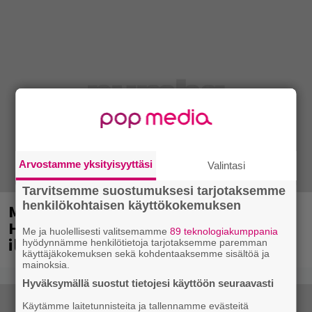
Arvostamme yksityisyyttäsi
Valintasi
Tarvitsemme suostumuksesi tarjotaksemme
henkilökohtaisen käyttökokemuksen
Mainio ohjelmatoimisto juhlii
Helsingissä 10-vuotista taivaltaan –
Me ja huolellisesti valitsemamme
89 teknologiakumppania
ilmaistapahtumassa loistoesiintyjät
hyödynnämme henkilötietoja tarjotaksemme paremman
käyttäjäkokemuksen sekä kohdentaaksemme sisältöä ja
mainoksia.
Hyväksymällä suostut tietojesi käyttöön seuraavasti
Käytämme laitetunnisteita ja tallennamme evästeitä