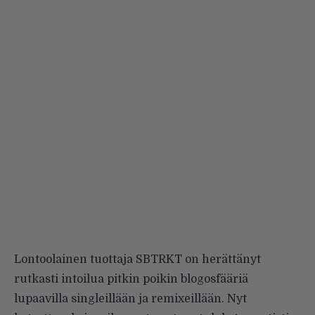
Lontoolainen tuottaja
SBTRKT
on herättänyt
rutkasti intoilua pitkin poikin blogosfääriä
lupaavilla singleillään ja remixeillään. Nyt