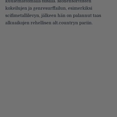
kuulemattomalla biisillä. Monensorttisten
kokeilujen ja genresurffailun, esimerkiksi
scifimetallilevyn
, jälkeen hän on palannut taas
alkuaikojen rehellisen alt.countryn pariin.