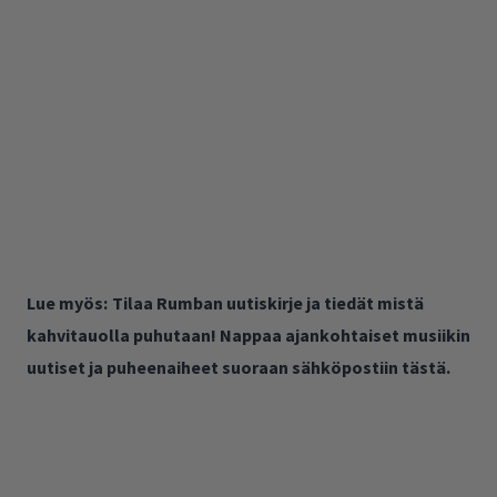
Lue myös:
Tilaa Rumban uutiskirje ja tiedät mistä
kahvitauolla puhutaan! Nappaa ajankohtaiset musiikin
uutiset ja puheenaiheet suoraan sähköpostiin tästä.