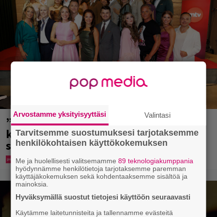
Arvostamme yksityisyyttäsi
Valintasi
”Että semmonen sirkus” – TTK-
kilpailijat julkistettiin ja kansalla on
Tarvitsemme suostumuksesi tarjotaksemme
henkilökohtaisen käyttökokemuksen
sanottavaa
Me ja huolellisesti valitsemamme
89 teknologiakumppania
hyödynnämme henkilötietoja tarjotaksemme paremman
käyttäjäkokemuksen sekä kohdentaaksemme sisältöä ja
mainoksia.
Hyväksymällä suostut tietojesi käyttöön seuraavasti
Käytämme laitetunnisteita ja tallennamme evästeitä