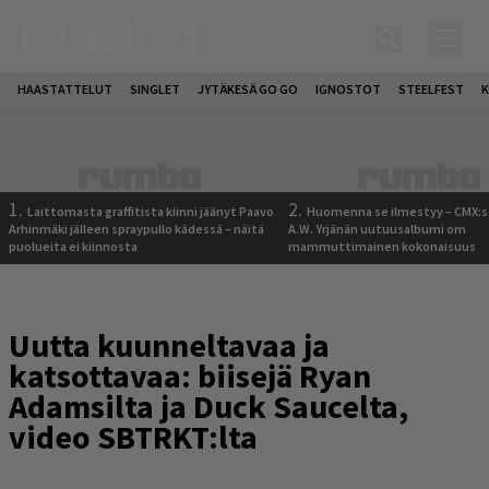
HAASTATTELUT
SINGLET
JYTÄKESÄ GO GO
IGNOSTOT
STEELFEST
K
1.
2.
Laittomasta graffitista kiinni jäänyt Paavo
Huomenna se ilmestyy – CMX:s
Arhinmäki jälleen spraypullo kädessä – näitä
A.W. Yrjänän uutuusalbumi om
puolueita ei kiinnosta
mammuttimainen kokonaisuus
Uutta kuunneltavaa ja
katsottavaa: biisejä Ryan
Adamsilta ja Duck Saucelta,
video SBTRKT:lta