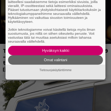
laitteellesi saadaksemme tietoja esimerkiksi sivuista, joilla
vierailit, IP-osoitteestasi sekä laitteesi ominaisuuksista.
Pääset tutustumaan yksityiskohtaisesti käyttötarkoituksiin ja
teknologiakumppaneihimme seuraavalla välilehdellä.
Hylkääminen voi vaikuttaa sivuston toimivuuteen ja
käytettävyyteen.
Jotkin teknologiamme voivat käsitellä tietoja myös ilman
suostumusta, jos niillä on siihen oikeutettu peruste. Voit
vastustaa tätä tai muuttaa asetuksiasi milloin tahansa
seuraavalla välilehdellä.
Tänään tv:ssä: Loistoleffa vuodelta 1999
Hyväksyn kaikki
– Stephen King ja Tom Hanks laadun
Omat valintani
takeina
Tietosuojakäytäntömme