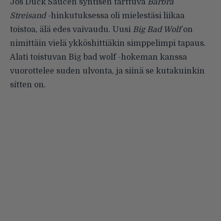
Jos
Duck Saucen
syntisen tarttuva
Barbra
Streisand
-hinkutuksessa oli mielestäsi liikaa
toistoa, älä edes vaivaudu. Uusi
Big Bad Wolf
on
nimittäin vielä ykköshittiäkin simppelimpi tapaus.
Alati toistuvan Big bad wolf -hokeman kanssa
vuorottelee suden ulvonta, ja siinä se kutakuinkin
sitten on.