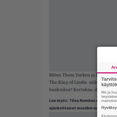
Ar
Miten Thom Yorken ja kumppanei
Tarvit
The King of Limbs -säädöt hienoi
käytt
haahuilua? Kertokaa, ihan miele
Me ja huo
tarjotak
Lue myös:
Tilaa Rumban uutiskirje 
mainoksi
ajankohtaiset musiikin uutiset ja 
Hyväksym
Käytämme 