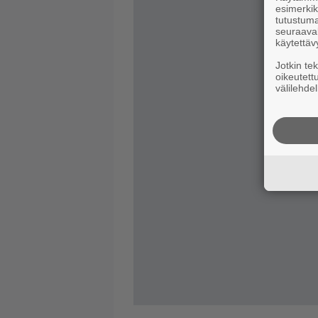
esimerkiks
tutustuma
seuraaval
käytettäv
Jotkin te
oikeutett
välilehdel