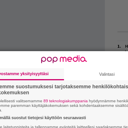
H
A
m
L
vostamme yksityisyyttäsi
Valintasi
P
k
den uudet seikkailut iskevät? Ovatko nämä
semme suostumuksesi tarjotaksemme henkilökohtai
sta hienointa musiikkia vai epämääräistä
ökokemuksen
W
nkiinnosta.
n
lellisesti valitsemamme
89 teknologiakumppania
hyödynnämme henkilö
semme paremman käyttäjäkokemuksen sekä kohdentaaksemme sisältöä
ja tiedät mistä kahvitauolla puhutaan! Nappaa
a.
M
puheenaiheet suoraan sähköpostiin tästä.
ällä suostut tietojesi käyttöön seuraavasti
T
laitetunnisteita ja tallennamme evästeitä laitteellesi saadaksemme tie