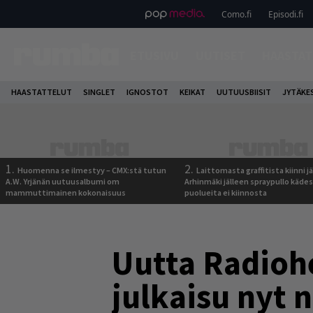
Como.fi
Episodi.fi
ETUSIVU
UUTISET
HAASTAT
HAASTATTELUT
SINGLET
IGNOSTOT
KEIKAT
UUTUUSBIISIT
JYTÄKE
1.
2.
Huomenna se ilmestyy – CMX:stä tutun
Laittomasta graffitista kiinni 
A.W. Yrjänän uutuusalbumi om
Arhinmäki jälleen spraypullo kädes
mammuttimainen kokonaisuus
puolueita ei kiinnosta
Uutta Radiohe
julkaisu nyt 