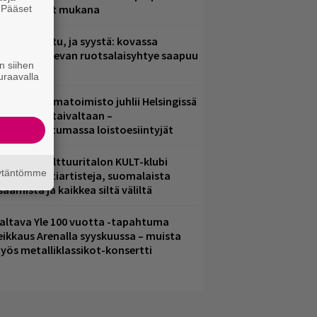
ämä artistit mukana
. Pääset
e
ent mainittu, ja syystä: kovassa
osteessa olevan ruotsalaisyhtye saapuu
n siihen
uomeen
uraavalla
ainio ohjelmatoimisto juhlii Helsingissä
0-vuotista taivaltaan –
lmaistapahtumassa loistoesiintyjät
elsingin Kulttuuritalon KULT-klubi
äytäntömme
arjoaa kulttiartisteja, suomalaista
saamista ja kaikkea siltä väliltä
altava Yle 100 vuotta -tapahtuma
eikkaus Arenalla syyskuussa – muista
yös metalliklassikot-konsertti