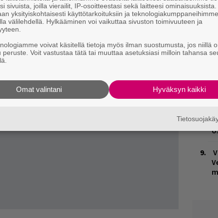
n
i sivuista, joilla vierailit, IP-osoitteestasi sekä laitteesi ominaisuuksista
an yksityiskohtaisesti käyttötarkoituksiin ja teknologiakumppaneihimm
la välilehdellä. Hylkääminen voi vaikuttaa sivuston toimivuuteen ja
K
yyteen.
n
knologiamme voivat käsitellä tietoja myös ilman suostumusta, jos niillä o
S
u peruste. Voit vastustaa tätä tai muuttaa asetuksiasi milloin tahansa se
lä.
M
1
i
Omat valintani
Hyväksyn kaikki
H
Tietosuojak
t
o
V
V
m