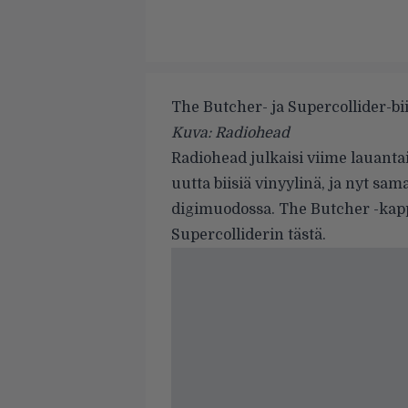
The Butcher- ja Supercollider-bii
Kuva: Radiohead
Radiohead julkaisi viime lauanta
uutta biisiä vinyylinä, ja nyt sa
digimuodossa. The Butcher -kapp
Supercolliderin
tästä
.