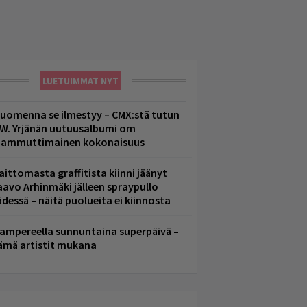
LUETUIMMAT NYT
uomenna se ilmestyy – CMX:stä tutun
.W. Yrjänän uutuusalbumi om
ammuttimainen kokonaisuus
aittomasta graffitista kiinni jäänyt
aavo Arhinmäki jälleen spraypullo
ädessä – näitä puolueita ei kiinnosta
ampereella sunnuntaina superpäivä –
ämä artistit mukana