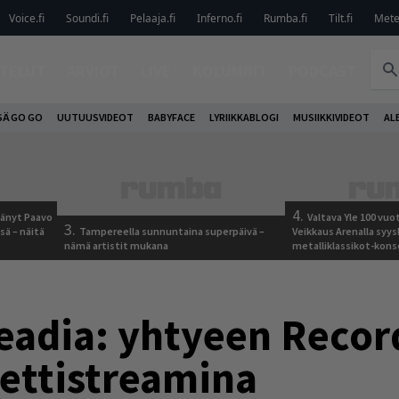
Voice.fi
Soundi.fi
Pelaaja.fi
Inferno.fi
Rumba.fi
Tilt.fi
Metel
TELUT
ARVIOT
LIVE
KOLUMNIT
PODCAST
SÄ GO GO
UUTUUSVIDEOT
BABYFACE
LYRIIKKABLOGI
MUSIIKKIVIDEOT
AL
4.
jäänyt Paavo
Valtava Yle 100 vu
3.
sä – näitä
Tampereella sunnuntaina superpäivä –
Veikkaus Arenalla syy
nämä artistit mukana
metalliklassikot-kons
adia: yhtyeen Record
nettistreamina