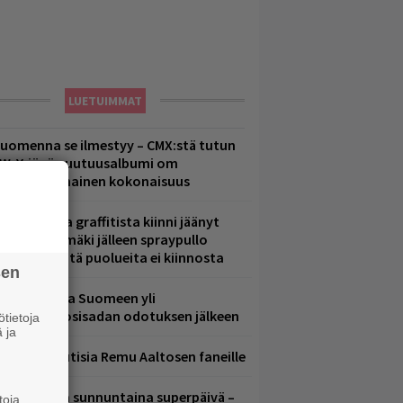
LUETUIMMAT
uomenna se ilmestyy – CMX:stä tutun
.W. Yrjänän uutuusalbumi om
ammuttimainen kokonaisuus
aittomasta graffitista kiinni jäänyt
aavo Arhinmäki jälleen spraypullo
ädessä – näitä puolueita ei kiinnosta
sen
eezer palaa Suomeen yli
eljännesvuosisadan odotuksen jälkeen
tietoja
 ja
ainioita uutisia Remu Aaltosen faneille
ampereella sunnuntaina superpäivä –
toja