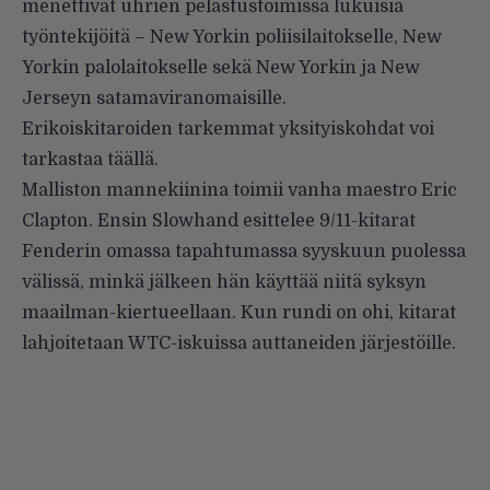
menettivät uhrien pelastustoimissa lukuisia
työntekijöitä – New Yorkin poliisilaitokselle, New
Yorkin palolaitokselle sekä New Yorkin ja New
Jerseyn satamaviranomaisille.
Erikoiskitaroiden tarkemmat yksityiskohdat voi
tarkastaa
täällä
.
Malliston mannekiinina toimii vanha maestro Eric
Clapton. Ensin Slowhand esittelee 9/11-kitarat
Fenderin omassa tapahtumassa syyskuun puolessa
välissä, minkä jälkeen hän käyttää niitä syksyn
maailman-kiertueellaan. Kun rundi on ohi, kitarat
lahjoitetaan WTC-iskuissa auttaneiden järjestöille.