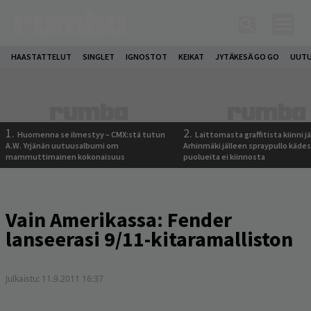
HAASTATTELUT
SINGLET
IGNOSTOT
KEIKAT
JYTÄKESÄ GO GO
UUTU
1.
2.
Huomenna se ilmestyy – CMX:stä tutun
Laittomasta graffitista kiinni 
A.W. Yrjänän uutuusalbumi om
Arhinmäki jälleen spraypullo kädes
mammuttimainen kokonaisuus
puolueita ei kiinnosta
Vain Amerikassa: Fender
lanseerasi 9/11-kitaramalliston
Julkaistu:
11.9.2011 16:37