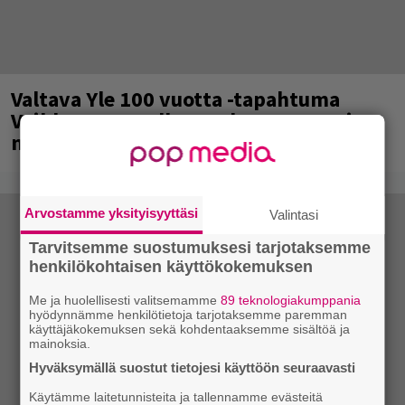
Valtava Yle 100 vuotta -tapahtuma
Veikkaus Arenalla syyskuussa – muista
myös metalliklassikot-konsertti
Arvostamme yksityisyyttäsi
Valintasi
Tarvitsemme suostumuksesi tarjotaksemme
henkilökohtaisen käyttökokemuksen
Me ja huolellisesti valitsemamme
89 teknologiakumppania
hyödynnämme henkilötietoja tarjotaksemme paremman
käyttäjäkokemuksen sekä kohdentaaksemme sisältöä ja
mainoksia.
Hyväksymällä suostut tietojesi käyttöön seuraavasti
Käytämme laitetunnisteita ja tallennamme evästeitä