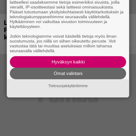
laitteellesi saadaksemme tietoja esimerkiksi sivuista, joilla
vierailit, IP-osoitteestasi sekä laitteesi ominaisuuksista.
Pääset tutustumaan yksityiskohtaisesti käyttötarkoituksiin ja
teknologiakumppaneihimme seuraavalla välilehdellä.
Laittomasta graffitista kiinni jäänyt
Hylkääminen voi vaikuttaa sivuston toimivuuteen ja
käytettävyyteen.
Paavo Arhinmäki jälleen spraypullo
kädessä – näitä puolueita ei kiinnosta
Jotkin teknologiamme voivat käsitellä tietoja myös ilman
suostumusta, jos niillä on siihen oikeutettu peruste. Voit
vastustaa tätä tai muuttaa asetuksiasi milloin tahansa
seuraavalla välilehdellä.
Hyväksyn kaikki
Omat valintani
Tietosuojakäytäntömme