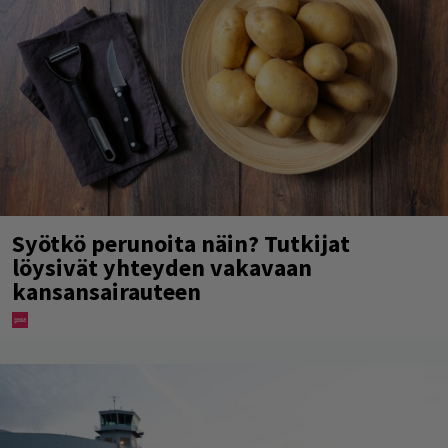
Syötkö perunoita näin? Tutkijat
löysivät yhteyden vakavaan
kansansairauteen