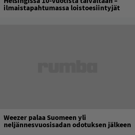
Helsingissä 10-vuotista taivaltaan –
ilmaistapahtumassa loistoesiintyjät
Weezer palaa Suomeen yli
neljännesvuosisadan odotuksen jälkeen