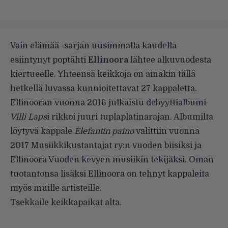
Vain elämää -sarjan uusimmalla kaudella
esiintynyt poptähti
Ellinoora
lähtee alkuvuodesta
kiertueelle. Yhteensä keikkoja on ainakin tällä
hetkellä luvassa kunnioitettavat 27 kappaletta.
Ellinooran vuonna 2016 julkaistu debyyttialbumi
Villi Laps
i rikkoi juuri tuplaplatinarajan. Albumilta
löytyvä kappale
Elefantin paino
valittiin vuonna
2017 Musiikkikustantajat ry:n vuoden biisiksi ja
Ellinoora Vuoden kevyen musiikin tekijäksi. Oman
tuotantonsa lisäksi Ellinoora on tehnyt kappaleita
myös muille artisteille.
Tsekkaile keikkapaikat alta.