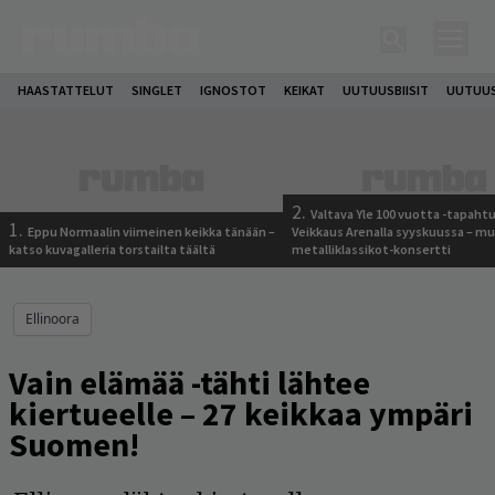
HAASTATTELUT
SINGLET
IGNOSTOT
KEIKAT
UUTUUSBIISIT
UUTUUS
2.
Valtava Yle 100 vuotta -tapah
1.
Eppu Normaalin viimeinen keikka tänään –
Veikkaus Arenalla syyskuussa – m
katso kuvagalleria torstailta täältä
metalliklassikot-konsertti
Ellinoora
Vain elämää -tähti lähtee
kiertueelle – 27 keikkaa ympäri
Suomen!