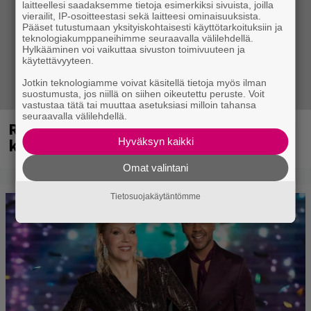
laitteellesi saadaksemme tietoja esimerkiksi sivuista, joilla
vierailit, IP-osoitteestasi sekä laitteesi ominaisuuksista.
Pääset tutustumaan yksityiskohtaisesti käyttötarkoituksiin ja
teknologiakumppaneihimme seuraavalla välilehdellä.
Hylkääminen voi vaikuttaa sivuston toimivuuteen ja
käytettävyyteen.
Jotkin teknologiamme voivat käsitellä tietoja myös ilman
suostumusta, jos niillä on siihen oikeutettu peruste. Voit
vastustaa tätä tai muuttaa asetuksiasi milloin tahansa
seuraavalla välilehdellä.
Rushin Neil Peartista ilmestyy ensi
kuussa dokumentti
Hyväksyn kaikki
Omat valintani
Tietosuojakäytäntömme