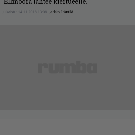
Ellinoora lähtee kiertueelle.
Julkaistu:
14.11.2018 13:08
Jarkko Fräntilä