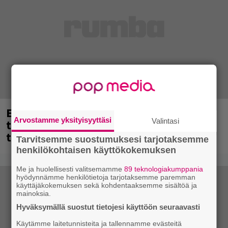
Eppu Normaalin viimeinen keikka
Arvostamme yksityisyyttäsi
Valintasi
tänään – katso kuvagalleria torstailta
täältä
Tarvitsemme suostumuksesi tarjotaksemme
henkilökohtaisen käyttökokemuksen
Me ja huolellisesti valitsemamme
89 teknologiakumppania
hyödynnämme henkilötietoja tarjotaksemme paremman
käyttäjäkokemuksen sekä kohdentaaksemme sisältöä ja
mainoksia.
Hyväksymällä suostut tietojesi käyttöön seuraavasti
Käytämme laitetunnisteita ja tallennamme evästeitä